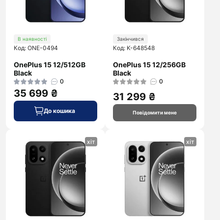
В наявності
Закінчився
Код: ONE-0494
Код: K-648548
OnePlus 15 12/512GB
OnePlus 15 12/256GB
Black
Black
0
0
35 699 ₴
31 299 ₴
До кошика
Повідомити мене
хіт
хіт