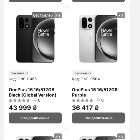
бестселер
хіт
хіт
Закінчився
Закінчився
Код: ONE-0465
Код: ONE-0504
OnePlus 15 16/512GB
OnePlus 15 16/512GB
Black (Global Version)
Purple
0
0
43 999 ₴
36 417 ₴
Повідомити мене
Повідомити мене
хіт
хіт