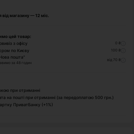
я від магазину — 12 міс.
имо цей товар:
вивіз з офісу
0 ₴
єром по Києву
100 ₴
Нова пошта"
від 70 ₴
авимо за 48 годин
вкою при отриманні
та на пошті при отриманні (за передоплатою 500 грн.)
артку ПриватБанку (+1%)