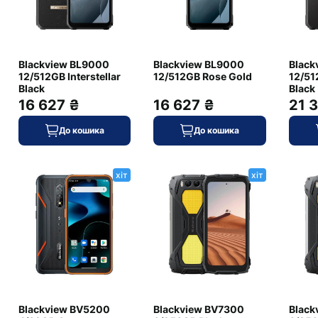
спалах, HDR, панорама, gyro-EIS, Dolby Vision
є
Blackview BL9000
Blackview BL9000
Black
512
12/512GB Interstellar
12/512GB Rose Gold
12/512
12
Black
Black
UFS 4.1
16 627 ₴
16 627 ₴
21 
LPDDR5X
До кошика
До кошика
50
хіт
хіт
120
є
10
5
6
+ (GPS (L1+L5), BDS (B1I+B1c+B2a), GALILEO
(E1+E5a), QZSS (L1+L5))
Blackview BV5200
Blackview BV7300
Black