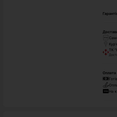
Гаранті
Достав
Само
Кур'
ТК "
Дост
Оплата
Готі
Опла
На к