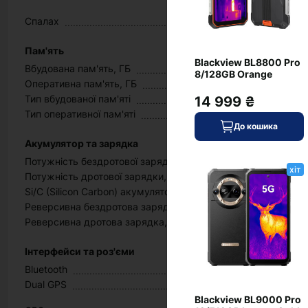
Спалах
Пам'ять
Blackview BL8800 Pro
Вбудована пам'ять, ГБ
8/128GB Orange
Оперативна пам'ять, ГБ
Тип вбудованої пам'яті
14 999 ₴
Тип оперативної пам'яті
До кошика
Акумулятор та зарядка
Потужність бездротової зарядки, Вт
хіт
Потужність дротової зарядки, Вт
Si/C (Silicon Carbon) акумулятор
Реверсивна бездротова зарядка, Вт
Реверсивна дротова зарядка, Вт
Інтерфейси та роз'єми
Bluetooth
Dual GPS
Blackview BL9000 Pro