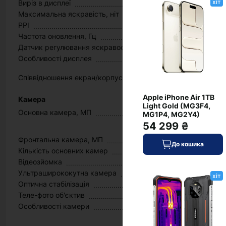
хіт
Виріз в дисплеї
Максимальна яскравість, ніт
PPI
Частота оновлення, Гц
Датчик регулювання яскравості
Особливості дисплея
Співвідношення екран/корпус
Apple iPhone Air 1TB
Камера
Light Gold (MG3F4,
Основна камера, МП
MG1P4, MG2Y4)
54 299 ₴
Фронтальна камера, МП
До кошика
Кількість основних камер
Відеозйомка
Ультраширококутна камера
хіт
Оптична стабілізація
Теле-фото об'єктив
Особливості камери