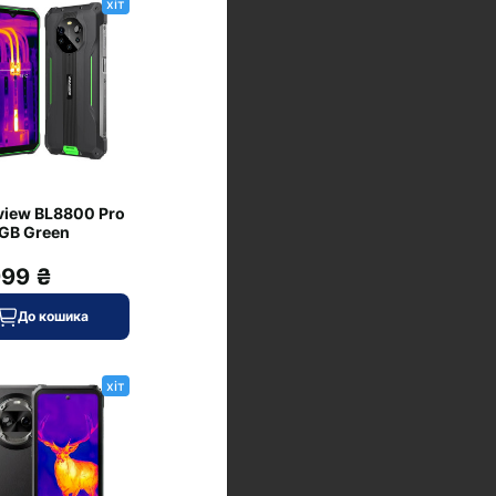
хіт
view BL8800 Pro
GB Green
999 ₴
До кошика
хіт