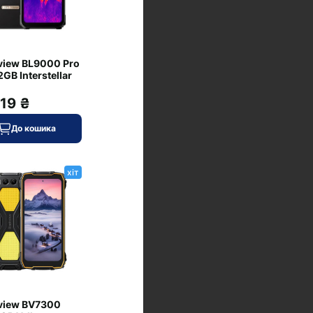
view BL9000 Pro
GB Interstellar
319 ₴
До кошика
хіт
view BV7300