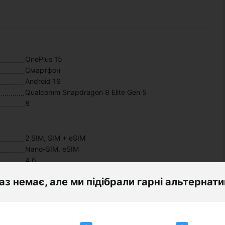
OnePlus 15
Смартфон
Android 16
Qualcomm Snapdragon 8 Elite Gen 5
8
2 SIM, SIM + eSIM
Nano-SIM, eSIM
4.6
аз немає, але ми підібрали гарні альтернат
6.78
2772x1272
LTPO AMOLED