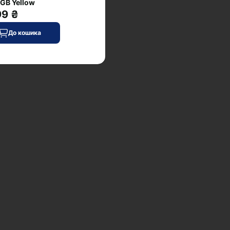
GB Yellow
99 ₴
До кошика