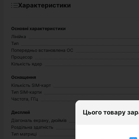
Характеристики
Основні характеристики
Лінійка
Тип
Попередньо встановлена ОС
Процесор
Кількість ядер
Оснащення
Кількість SIM-карт
Тип SIM-карти
Частота, ГГц
Цього товару зар
Дисплей
Діагональ екрану, дюймів
Роздільна здатність
Тип матриці