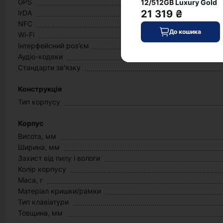
GPS
12/512GB Luxury Gold
21 319 ₴
IrDA
NFC
До кошика
Wi-Fi
Інтерфейсний роз'єм
Аудіо-кодеки
Стандарти зв'язку
Конструкція
Тип корпусу
Корпус
Висота, мм
Ширина, мм
Захист від пилу і вологи
Колір корпусу
Маса, г
Матеріал кришки/рамки
Тип клавіатури
Товщина, мм