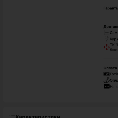
Гаранті
Достав
Само
Кур'
ТК "
Дост
Оплата
Готі
Опла
На к
Характеристики