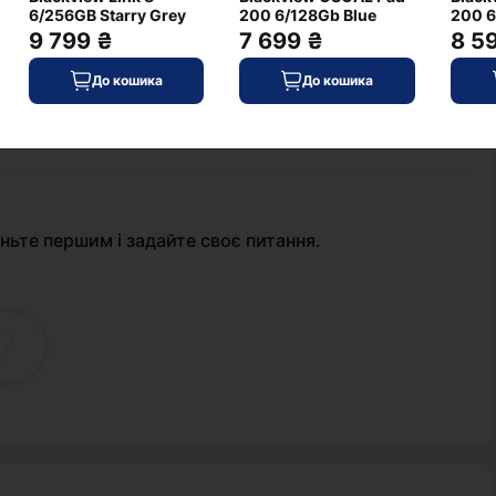
6/256GB Starry Grey
200 6/128Gb Blue
200 6
9 799 ₴
7 699 ₴
8 5
До кошика
До кошика
+ Додати питання
ньте першим і задайте своє питання.