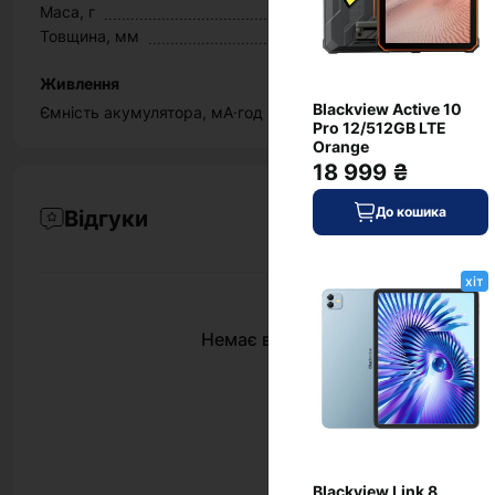
Маса, г
Товщина, мм
Живлення
Blackview Active 10
Ємність акумулятора, мА·год
Pro 12/512GB LTE
Orange
18 999 ₴
До кошика
Відгуки
хіт
Немає відгуків про цей товар, ст
Blackview Link 8