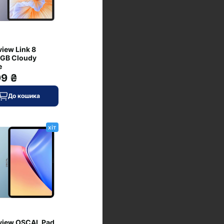
view Link 8
GB Cloudy
e
99 ₴
До кошика
хіт
view OSCAL Pad