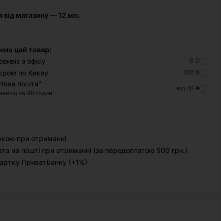
я від магазину — 12 міс.
имо цей товар:
вивіз з офісу
0 ₴
єром по Києву
100 ₴
Нова пошта"
від 70 ₴
авимо за 48 годин
вкою при отриманні
та на пошті при отриманні (за передоплатою 500 грн.)
артку ПриватБанку (+1%)