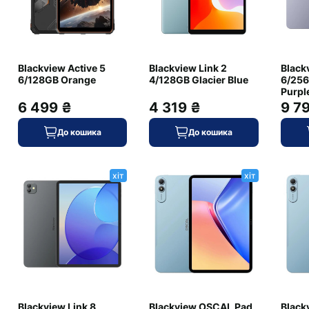
615
8
Blackview Active 5
Blackview Link 2
Black
9000
6/128GB Orange
4/128GB Glacier Blue
6/256
Purpl
6 499 ₴
4 319 ₴
9 7
До кошика
До кошика
+ Додати відгук
хіт
хіт
аньте першим, залиште свій відгук.
Blackview Link 8
Blackview OSCAL Pad
Black