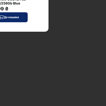
/256Gb Blue
99 ₴
До кошика