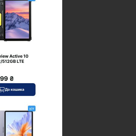
view Active 10
2/512GB LTE
999 ₴
До кошика
хіт