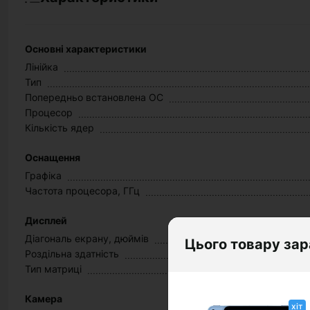
Основні характеристики
Лінійка
Тип
Попередньо встановлена ОС
Процесор
Кількість ядер
Оснащення
Графіка
Частота процесора, ГГц
Дисплей
Діагональ екрану, дюймів
Цього товару зар
Роздільна здатність
Тип матриці
Камера
хіт