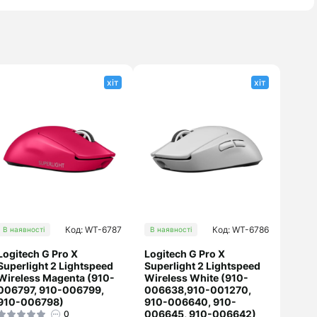
хіт
хіт
Код: WT-6787
Код: WT-6786
В наявності
В наявності
Logitech G Pro X
Logitech G Pro X
Superlight 2 Lightspeed
Superlight 2 Lightspeed
Wireless Magenta (910-
Wireless White (910-
006797, 910-006799,
006638,910-001270,
910-006798)
910-006640, 910-
006645, 910-006642)
0