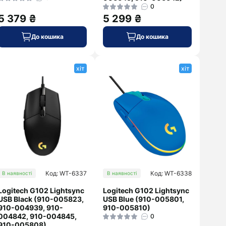
0
5 379 ₴
5 299 ₴
До кошика
До кошика
хіт
хіт
Код: WT-6337
Код: WT-6338
В наявності
В наявності
Logitech G102 Lightsync
Logitech G102 Lightsync
USB Black (910-005823,
USB Blue (910-005801,
910-004939, 910-
910-005810)
004842, 910-004845,
0
910-005808)