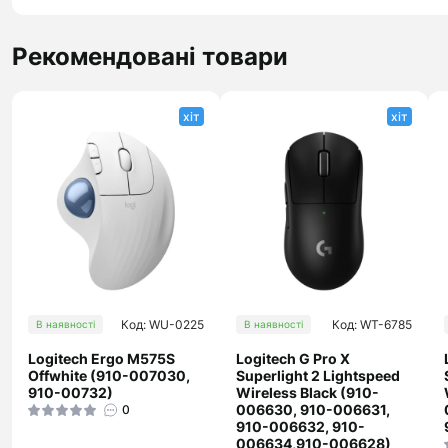
Рекомендовані товари
хіт
хіт
Код: WU-0225
Код: WT-6785
В наявності
В наявності
Logitech Ergo M575S
Logitech G Pro X
Offwhite (910-007030,
Superlight 2 Lightspeed
910-00732)
Wireless Black (910-
006630, 910-006631,
0
910-006632, 910-
006634,910-006628)