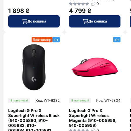
0
1 898 ₴
4 799 ₴
До кошика
До кошика
бестселер
хіт
хіт
Код: WT-6332
Код: WT-6334
В наявності
В наявності
Logitech G Pro X
Logitech G Pro X
Superlight Wireless Black
Superlight Wireless
(910-005880, 910-
Magenta (910-005956,
005882, 910-
910-005959)
005884,910-005881,
0