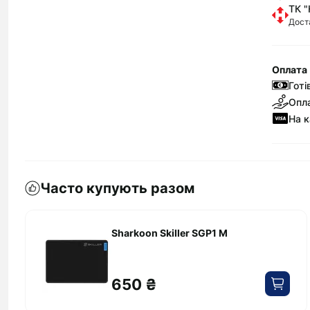
ТК "
Дост
Оплата
Готі
Опла
На к
Часто купують разом
Sharkoon Skiller SGP1 M
650 ₴