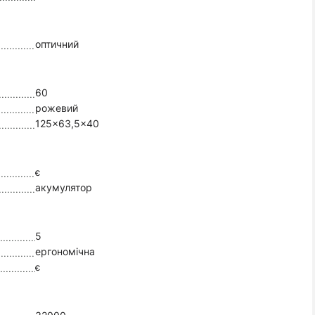
оптичний
60
рожевий
125x63,5x40
є
акумулятор
5
ергономічна
є