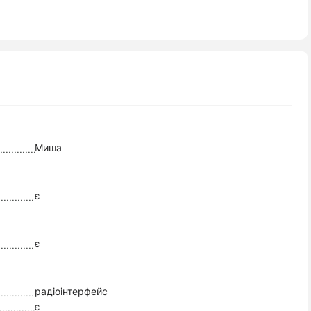
Миша
є
є
радіоінтерфейс
є