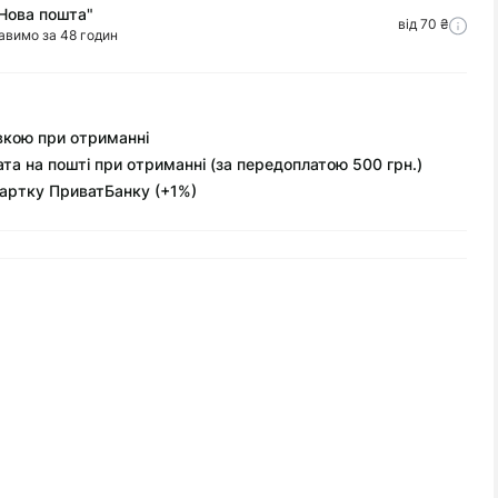
Нова пошта"
від 70 ₴
авимо за 48 годин
вкою при отриманні
та на пошті при отриманні (за передоплатою 500 грн.)
артку ПриватБанку (+1%)