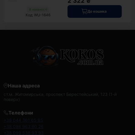
2 322 ₴
В наявності
До кошика
Код: WU-1646
Наша адреса
ст.м. Житомирська, проспект Берестейський, 123 (1-й
поверх)
Телефони
+38 044 361 65 85
+38 098 963 60 26
+38 099 538 93 93