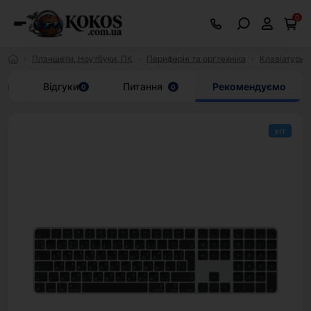
0
Планшети, Ноутбуки, ПК
Периферія та оргтехніка
Клавіатури
ки
Відгуки
Питання
Рекомендуємо
0
0
хіт