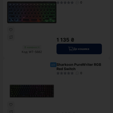
0
1 135 ₴
В наявності
До кошика
Код: WT-5682
Sharkoon PureWriter RGB
хіт
Red Switch
0