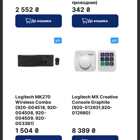
0
проводная)
2 552 ₴
342 ₴
До кошика
До кошика
хіт
хіт
4 599 ₴
В наявності
До кошика
Код: WT-5250
GPBT Nebula Dye
хіт
Sublimated Keycaps
0
Logitech MK270
Logitech MX Creative
Wireless Combo
Console Graphite
(920-004518, 920-
(920-012931,920-
004508, 920-
012660)
004509. 920-
003381)
1 504 ₴
8 389 ₴