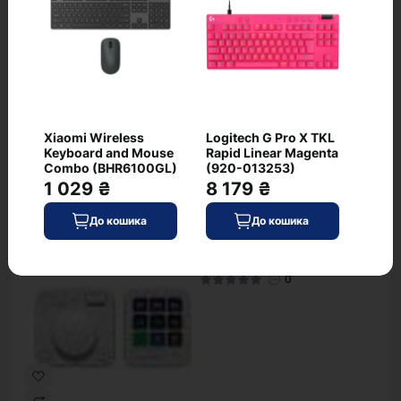
009388)
0
Xiaomi Wireless
Logitech G Pro X TKL
4 899 ₴
Keyboard and Mouse
Rapid Linear Magenta
Combo (BHR6100GL)
(920-013253)
В наявності
До кошика
1 029 ₴
8 179 ₴
Код: WT-9835
До кошика
До кошика
Logitech MX Creative
хіт
Console Graphite (920-
012931,920-012660)
0