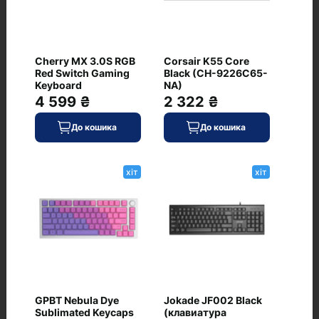
Рекомендовані товари
Cherry MX 3.0S RGB
Corsair K55 Core
Red Switch Gaming
Black (CH-9226C65-
Keyboard
NA)
Apple Magic Keyboard
хіт
with Touch ID for Mac
4 599 ₴
2 322 ₴
models with Apple silicon
USB-C (MXCK3) (EU)
До кошика
До кошика
0
хіт
хіт
6 999 ₴
В наявності
До кошика
Код: WU-0096
Cherry MX 3.0S RGB Red
хіт
GPBT Nebula Dye
Jokade JF002 Black
Switch Gaming Keyboard
Sublimated Keycaps
(клавиатура