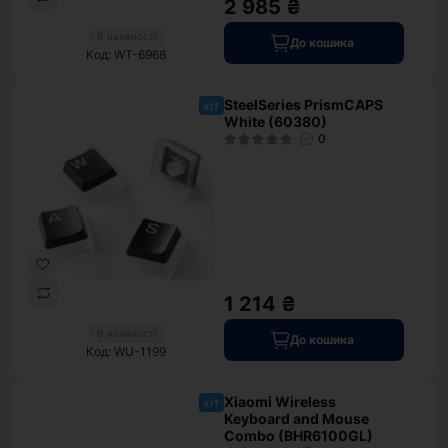
2 985 ₴
В наявності
До кошика
Код: WT-6968
SteelSeries PrismCAPS
хіт
White (60380)
0
1 214 ₴
В наявності
До кошика
Код: WU-1199
Xiaomi Wireless
хіт
Keyboard and Mouse
Combo (BHR6100GL)