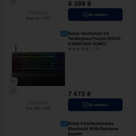
8 389 ₴
В наявності
До кошика
Код: WU-1513
Razer Huntsman V2
хіт
Tenkeyless Purple (RZ03-
03940300-R3M1)
0
7 473 ₴
В наявності
До кошика
Код: WU-1065
Riitek K09 Multimedia
хіт
Bluetooth With Rainbow
Backlit