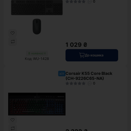
0
1 029 ₴
В наявності
До кошика
Код: WU-1428
Corsair K55 Core Black
хіт
(CH-9226C65-NA)
0