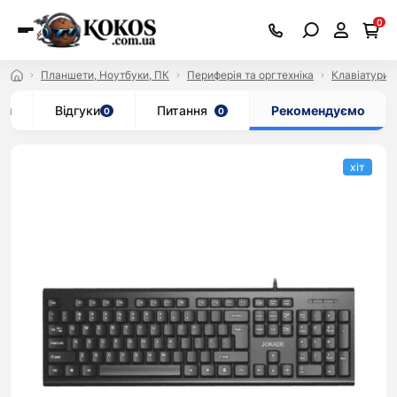
0
Планшети, Ноутбуки, ПК
Периферія та оргтехніка
Клавіатури
ки
Відгуки
Питання
Рекомендуємо
0
0
хіт