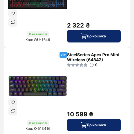
2 322 ₴
В наявності
До кошика
Код: WU-1646
SteelSeries Apex Pro Mini
хіт
Wireless (64842)
0
10 599 ₴
В наявності
До кошика
Код: K-513416