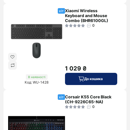
Xiaomi Wireless
хіт
Keyboard and Mouse
Combo (BHR6100GL)
0
1 029 ₴
В наявності
До кошика
Код: WU-1428
Corsair K55 Core Black
хіт
(CH-9226C65-NA)
0