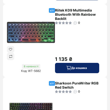
Riitek K09 Multimedia
хіт
Bluetooth With Rainbow
Backlit
0
1 135 ₴
В наявності
До кошика
Код: WT-5682
Sharkoon PureWriter RGB
хіт
Red Switch
0