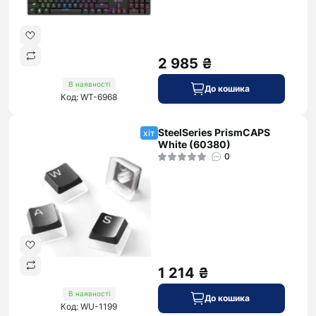
2 985 ₴
В наявності
До кошика
Код: WT-6968
SteelSeries PrismCAPS
хіт
White (60380)
0
1 214 ₴
В наявності
До кошика
Код: WU-1199