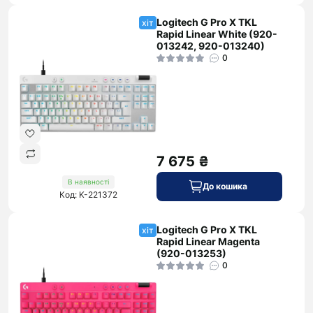
Logitech G Pro X TKL
хіт
Rapid Linear White (920-
013242, 920-013240)
0
7 675 ₴
В наявності
До кошика
Код: K-221372
Logitech G Pro X TKL
хіт
Rapid Linear Magenta
(920-013253)
0