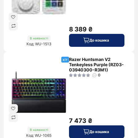
8 389 ₴
В наявності
До кошика
Код: WU-1513
Razer Huntsman V2
хіт
Tenkeyless Purple (RZ03-
03940300-R3M1)
0
7 473 ₴
В наявності
До кошика
Код: WU-1065