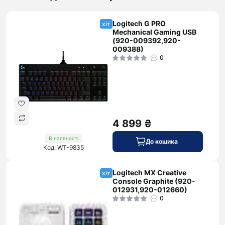
Logitech G PRO
хіт
Mechanical Gaming USB
(920-009392,920-
009388)
0
4 899 ₴
В наявності
До кошика
Код: WT-9835
Logitech MX Creative
хіт
Console Graphite (920-
012931,920-012660)
0