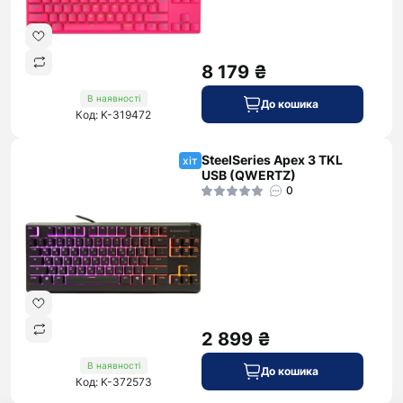
8 179 ₴
В наявності
До кошика
Код: K-319472
SteelSeries Apex 3 TKL
хіт
USB (QWERTZ)
0
2 899 ₴
В наявності
До кошика
Код: K-372573