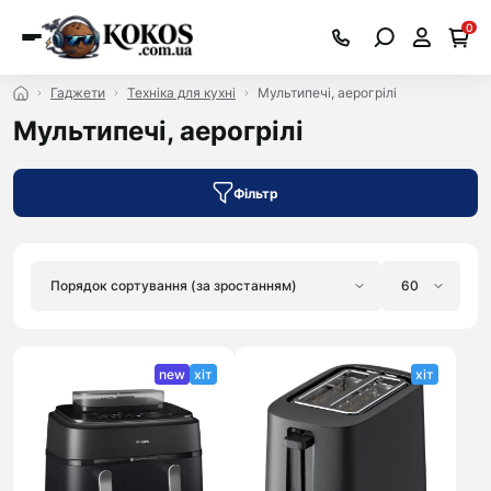
0
Гаджети
Техніка для кухні
Мультипечі, аерогрілі
Мультипечі, аерогрілі
Фільтр
new
хіт
хіт