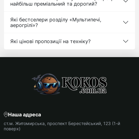
найбільш преміальний та дорогий?
Які бестселери розділу «Мультипечі,
аерогрілі»?
Які цінові пропозиції на техніку?
Наша адреса
ст.м. Житомирська, проспект Берестейський, 123 (1-й
поверх)