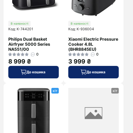
В наявності
В наявності
Код: K-744201
Код: K-936004
Philips Dual Basket
Xiaomi Electric Pressure
Airfryer 5000 Series
Cooker 4.8L
NA551/00
(BHR8845EU)
0
0
8 999 ₴
3 999 ₴
До кошика
До кошика
хіт
хіт