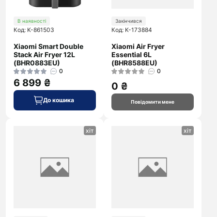
В наявності
Закінчився
Код: K-861503
Код: K-173884
Xiaomi Smart Double
Xiaomi Air Fryer
Stack Air Fryer 12L
Essential 6L
(BHR0883EU)
(BHR8588EU)
0
0
6 899 ₴
0 ₴
До кошика
Повідомити мене
хіт
хіт