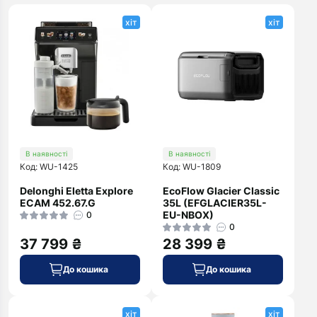
хіт
хіт
В наявності
В наявності
Код: WU-1425
Код: WU-1809
Delonghi Eletta Explore
EcoFlow Glacier Classic
ECAM 452.67.G
35L (EFGLACIER35L-
EU-NBOX)
0
0
37 799 ₴
28 399 ₴
До кошика
До кошика
хіт
хіт