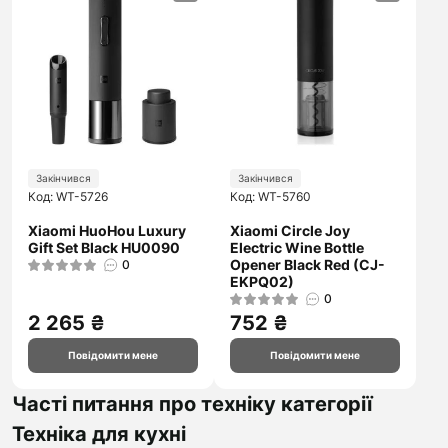
Закінчився
Закінчився
Код: WT-5726
Код: WT-5760
Xiaomi HuoHou Luxury
Xiaomi Сircle Joy
Gift Set Black HU0090
Electric Wine Bottle
Opener Black Red (CJ-
0
EKPQ02)
0
2 265 ₴
752 ₴
Повідомити мене
Повідомити мене
Часті питання про техніку категорії
Техніка для кухні