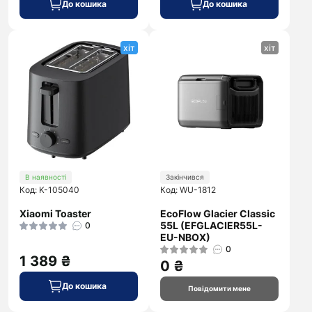
До кошика
До кошика
хіт
хіт
В наявності
Закінчився
Код: K-105040
Код: WU-1812
Xiaomi Toaster
EcoFlow Glacier Classic
55L (EFGLACIER55L-
0
EU-NBOX)
0
1 389 ₴
0 ₴
До кошика
Повідомити мене