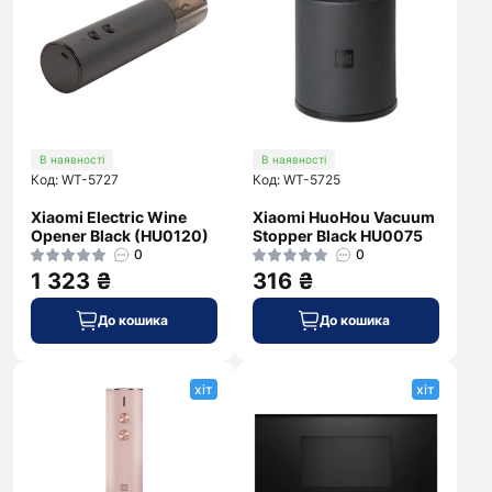
В наявності
В наявності
Код: WT-5727
Код: WT-5725
Xiaomi Electric Wine
Xiaomi HuoHou Vacuum
Opener Black (HU0120)
Stopper Black HU0075
0
0
1 323 ₴
316 ₴
До кошика
До кошика
хіт
хіт