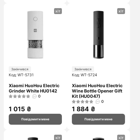
хіт
хіт
Закінчився
Закінчився
Код: WT-5731
Код: WT-5724
Xiaomi HuoHou Electric
Xiaomi HuoHou Electric
Grinder White HU0142
Wine Bottle Opener Gift
Kit (HU0047)
0
0
1 015 ₴
1 884 ₴
Повідомити мене
Повідомити мене
хіт
хіт