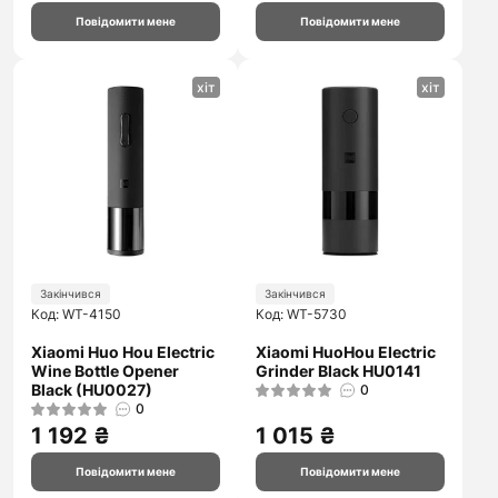
Повідомити мене
Повідомити мене
хіт
хіт
Закінчився
Закінчився
Код: WT-4150
Код: WT-5730
Xiaomi Huo Hou Electric
Xiaomi HuoHou Electric
Wine Bottle Opener
Grinder Black HU0141
Black (HU0027)
0
0
1 192 ₴
1 015 ₴
Повідомити мене
Повідомити мене