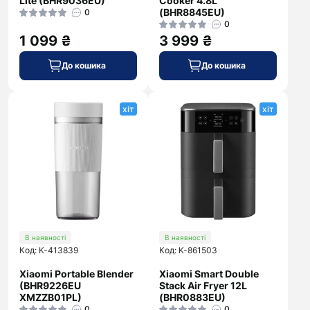
Lite (BHR9036EU)
Cooker 4.8L
(BHR8845EU)
0
0
1 099 ₴
3 999 ₴
До кошика
До кошика
хіт
хіт
В наявності
В наявності
Код: K-413839
Код: K-861503
Xiaomi Portable Blender
Xiaomi Smart Double
(BHR9226EU
Stack Air Fryer 12L
XMZZB01PL)
(BHR0883EU)
0
0