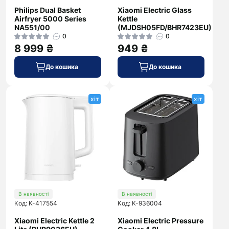
Philips Dual Basket
Xiaomi Electric Glass
Airfryer 5000 Series
Kettle
NA551/00
(MJDSH05FD/BHR7423EU)
0
0
8 999 ₴
949 ₴
До кошика
До кошика
хіт
хіт
В наявності
В наявності
Код: K-417554
Код: K-936004
Xiaomi Electric Kettle 2
Xiaomi Electric Pressure