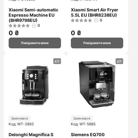
Xiaomi Semi-automatic
Xiaomi Smart Air Fryer
Espresso Machine EU
5.5L EU (BHR8238EU)
(BHR9798EU)
0
0
0 ₴
0 ₴
Повідомити мене
Повідомити мене
хіт
хіт
Закінчився
Закінчився
Код: WT-3893
Код: WT-5885
Delonghi Magnifica S
Siemens EQ700