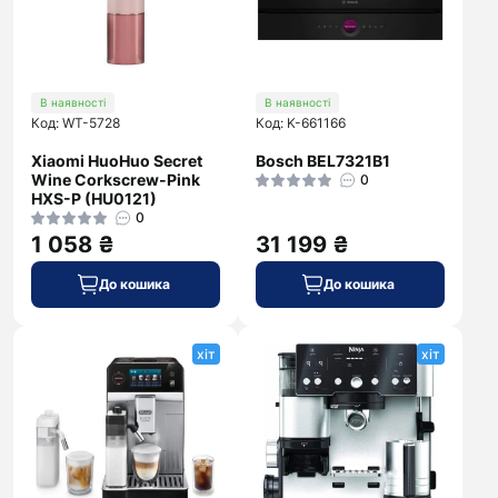
В наявності
В наявності
Код: WT-5728
Код: K-661166
Xiaomi HuoHuo Secret
Bosch BEL7321B1
Wine Corkscrew-Pink
0
HXS-P (HU0121)
0
1 058 ₴
31 199 ₴
До кошика
До кошика
хіт
хіт