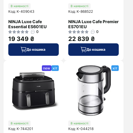
В наявності
В наявності
Код: K-409043
Код: K-868522
NINJA Luxe Cafe
NINJA Luxe Cafe Premier
Essential ES601EU
ES701EU
0
0
19 349 ₴
22 839 ₴
До кошика
До кошика
new
хіт
хіт
В наявності
В наявності
Код: K-744201
Код: K-044218