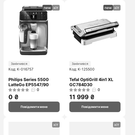
new
хіт
new
хіт
Закінчився
Закінчився
Код: K-016757
Код: K-125500
Philips Series 5500
Tefal OptiGrill 4in1 XL
LatteGo EP5547/90
GC784D30
0
0
0 ₴
11 999 ₴
Повідомити мене
Повідомити мене
хіт
хіт