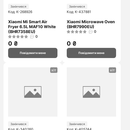
Закінчився
Закінчився
Код: K-268926
Код: K-437881
Xiaomi Mi Smart Air
Xiaomi Microwave Oven
Fryer 6.5L MAF10 White
(BHR7990EU)
(BHR7358EU)
0
0
0 ₴
0 ₴
Повідомити мене
Повідомити мене
хіт
хіт
Закінчився
Закінчився
Код: K-340260
Код: K-405744