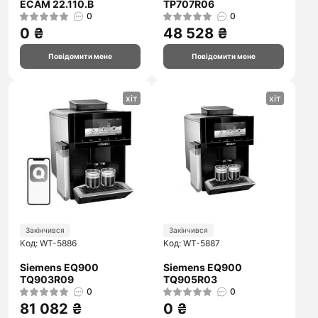
ECAM 22.110.B
TP707R06
0
0
0 ₴
48 528 ₴
Повідомити мене
Повідомити мене
хіт
хіт
Закінчився
Закінчився
Код: WT-5886
Код: WT-5887
Siemens EQ900
Siemens EQ900
TQ903R09
TQ905R03
0
0
81 082 ₴
0 ₴