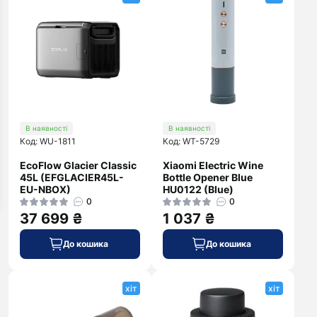
В наявності
В наявності
Код: WU-1811
Код: WT-5729
EcoFlow Glacier Classic
Xiaomi Electric Wine
45L (EFGLACIER45L-
Bottle Opener Blue
EU-NBOX)
HU0122 (Blue)
0
0
37 699 ₴
1 037 ₴
До кошика
До кошика
хіт
хіт