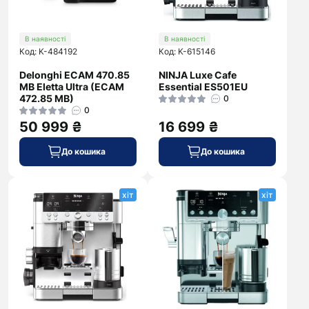
В наявності
В наявності
Код: K-484192
Код: K-615146
Delonghi ECAM 470.85
NINJA Luxe Cafe
MB Eletta Ultra (ECAM
Essential ES501EU
472.85 MB)
0
0
50 999 ₴
16 699 ₴
До кошика
До кошика
хіт
хіт