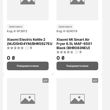
Закінчився
Закінчився
Код: K-913613
Код: K-624019
Xiaomi Electric Kettle 2
Xiaomi Mi Smart Air
(MJDSH04YM/BHR5927EU)
Fryer 6.5L MAF-6501
Black (BHR083NEU)
0
0
0 ₴
0 ₴
Повідомити мене
Повідомити мене
хіт
хіт