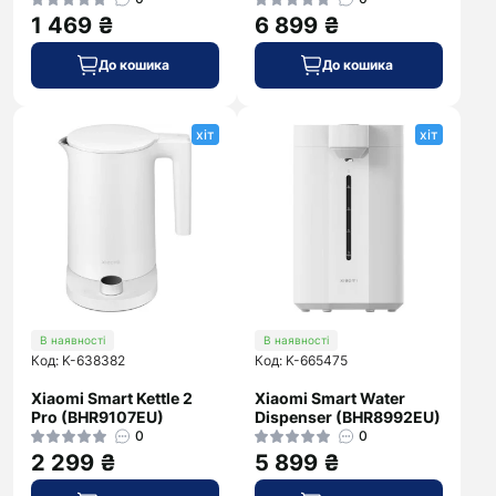
1 469 ₴
6 899 ₴
До кошика
До кошика
хіт
хіт
В наявності
В наявності
Код: K-638382
Код: K-665475
Xiaomi Smart Kettle 2
Xiaomi Smart Water
Pro (BHR9107EU)
Dispenser (BHR8992EU)
0
0
2 299 ₴
5 899 ₴