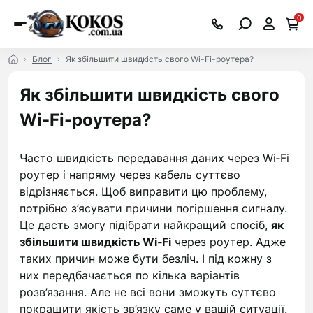
0
Блог
Як збільшити швидкість свого Wi-Fi-роутера?
Як збільшити швидкість свого
Wi-Fi-роутера?
Часто швидкість передавання даних через Wi‑Fi
роутер і напряму через кабель суттєво
відрізняється. Щоб виправити цю проблему,
потрібно з’ясувати причини погіршення сигналу.
Це дасть змогу підібрати найкращий спосіб,
як
збільшити швидкість Wi‑Fi
через роутер. Адже
таких причин може бути безліч. І під кожну з
них передбачається по кілька варіантів
розв’язання. Але не всі вони зможуть суттєво
покращити якість зв’язку саме у вашій ситуації.