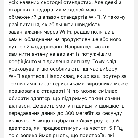
усіх наявних сьогодні стандартах. Але деякі зі
старіших і недорогих моделей мають
обмежений діапазон стандартів Wi‑Fi. У такому
разі питання, як збільшити швидкість
завантаження через Wi‑Fi, радше полягає в
заміні обладнання на продуктивніше або його
суттєвій модернізації. Наприклад, можна
замінити антену на варіант із потужнішим
коефіцієнтом підсилення сигналу. Тому слід
ураховувати цю особливість під час вибору
Wi‑Fi адаптера. Наприклад, якщо ваш роутер за
технічними характеристиками виробника може
працювати в стандарті N, то можна сміливо
обирати адаптер, що підтримує такий самий
діапазон. Це дасть змогу підвищити швидкість
передавання даних до 300 мегабіт за секунду
включно. А якщо підібрати зв’язку роутера й
адаптера, які працюватимуть на частоті 5 ГГц,
то є велика ймовірність, що пристроїв, які