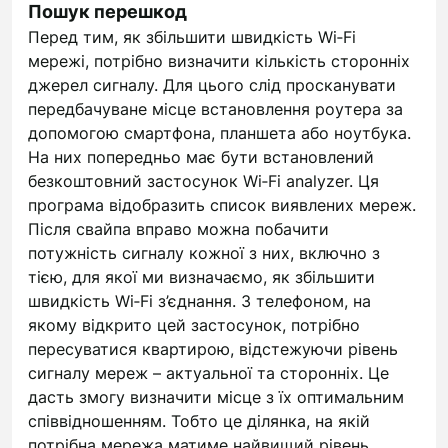
Пошук перешкод
Перед тим, як збільшити швидкість Wi‑Fi
мережі, потрібно визначити кількість сторонніх
джерел сигналу. Для цього слід просканувати
передбачуване місце встановлення роутера за
допомогою смартфона, планшета або ноутбука.
На них попередньо має бути встановлений
безкоштовний застосунок Wi‑Fi analyzer. Ця
програма відобразить список виявлених мереж.
Після свайпа вправо можна побачити
потужність сигналу кожної з них, включно з
тією, для якої ми визначаємо, як збільшити
швидкість Wi‑Fi з’єднання. З телефоном, на
якому відкрито цей застосунок, потрібно
пересуватися квартирою, відстежуючи рівень
сигналу мереж – актуальної та сторонніх. Це
дасть змогу визначити місце з їх оптимальним
співвідношенням. Тобто це ділянка, на якій
потрібна мережа матиме найвищий рівень