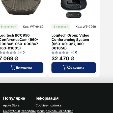
Код: WT-9469
Код: WT-7969
В наявності
В наявності
Logitech BCC950
Logitech Group Video
ConferenceCam (960-
Conferencing System
000866, 960-000867,
(960-001057, 960-
960-01005)
001058)
0
0
7 069 ₴
32 470 ₴
До кошика
До кошика
Популярне
Інформація
Apple Store
Cookies-політика
Смартфони, телефони
Договір публічної оферти