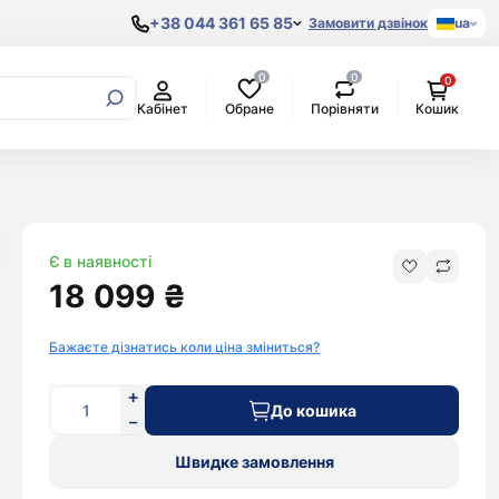
+38 044 361 65 85
Замовити дзвінок
ua
0
0
0
Samsung
Обране
Порівняти
Кабінет
Кошик
Процесори
AKG
Xiaomi
Original
Материнські
Amazon
POCO
Copy
плати
Anker
Google
Відеокарти
Apple
Pixel
Жорсткі
Міські
Aspor
OnePlus
диски
рюкзаки
Bang&Olufsen
Oppo
Є в наявності
Beats By Dr.
Realme
18 099 ₴
Dre
Blackview
Bose
Doogee
Бажаєте дізнатись коли ціна зміниться?
Bowers &
Honor
Wilkins
Huawei
До кошика
Google
Nokia
Harman/Kardon
Nothing
Швидке замовлення
Huawei
Oukitel
JBL