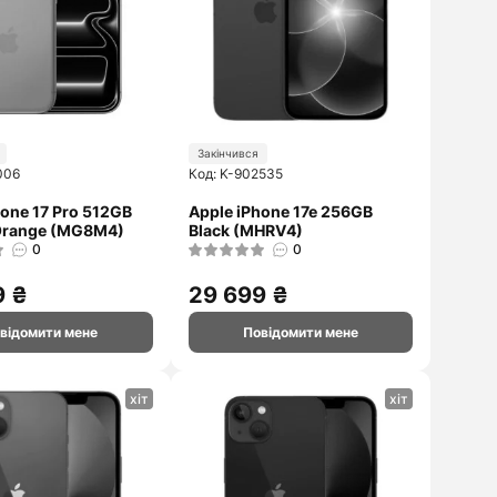
Закінчився
006
Код: K-902535
hone 17 Pro 512GB
Apple iPhone 17e 256GB
Orange (MG8M4)
Black (MHRV4)
0
0
9 ₴
29 699 ₴
відомити мене
Повідомити мене
хіт
хіт