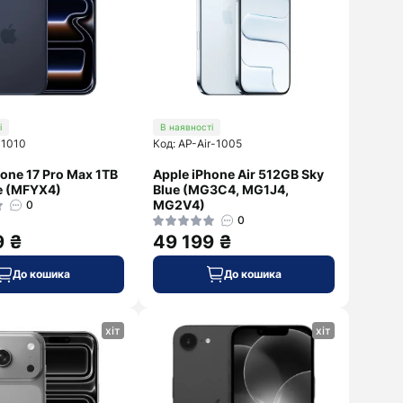
і
В наявності
-1010
Код: AP-Air-1005
hone 17 Pro Max 1TB
Apple iPhone Air 512GB Sky
e (MFYX4)
Blue (MG3C4, MG1J4,
MG2V4)
0
0
9 ₴
49 199 ₴
До кошика
До кошика
хіт
хіт