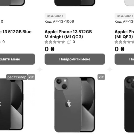
Закінчився
Закінчився
10
Код: AP-13-1009
Код: AP-13
e 13 512GB Blue
Apple iPhone 13 512GB
Apple iP
Midnight (MLQC3)
(MLQE3)
0
0
0 ₴
0 ₴
омити мене
Повідомити мене
По
бестселер
хіт
хіт