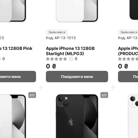
Закінчився
Закінчився
03
Код: AP-13-1013
Код: AP-1
e 13 128GB Pink
Apple iPhone 13 128GB
Apple iP
Starlight (MLPG3)
(PRODUC
0
0
0 ₴
0 ₴
омити мене
Повідомити мене
По
хіт
хіт