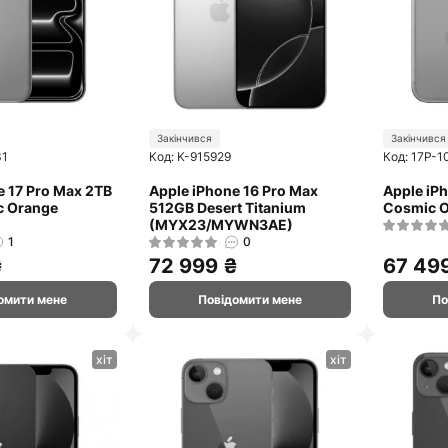
Закінчився
Закінчився
31
Код: K-915929
Код: 17P-1
e 17 Pro Max 2TB
Apple iPhone 16 Pro Max
Apple iP
c Orange
512GB Desert Titanium
Cosmic 
(MYX23/MYWN3AE)
1
0
₴
72 999 ₴
67 49
омити мене
Повідомити мене
По
хіт
хіт