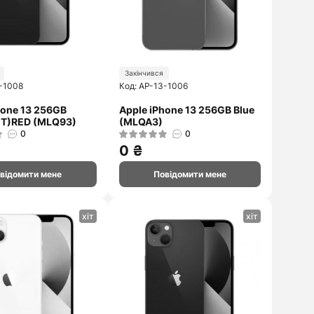
Закінчився
3-1008
Код: AP-13-1006
hone 13 256GB
Apple iPhone 13 256GB Blue
T)RED (MLQ93)
(MLQA3)
0
0
0 ₴
відомити мене
Повідомити мене
хіт
хіт