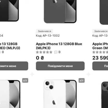
Закінчився
Закінчився
04
Код: AP-13-1002
Код: AP-13
e 13 128GB
Apple iPhone 13 128GB Blue
Apple iP
ED (MLPJ3)
(MLPK3)
Green (
0
0
0 ₴
23 59
омити мене
Повідомити мене
По
хіт
хіт