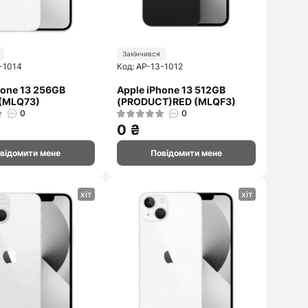
Закінчився
-1014
Код: AP-13-1012
hone 13 256GB
Apple iPhone 13 512GB
t (MLQ73)
(PRODUCT)RED (MLQF3)
0
0
0 ₴
відомити мене
Повідомити мене
хіт
хіт