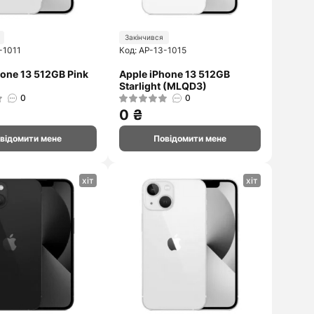
Закінчився
-1011
Код: AP-13-1015
hone 13 512GB Pink
Apple iPhone 13 512GB
Starlight (MLQD3)
0
0
0 ₴
відомити мене
Повідомити мене
хіт
хіт