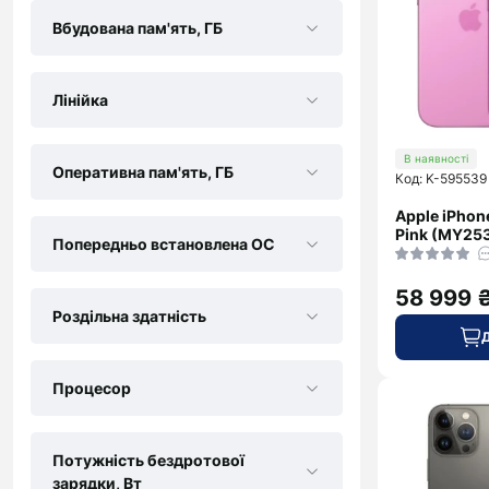
Galaxy
Фотоапарати
Samsung
Вбудована пам'ять, ГБ
S26 Ultra
Об'єктиви,
Для
Фільтри для
Xiaomi
фотоапаратів
Лінійка
Системи
Galaxy
стабілізації
В наявності
Fold7
для камер
Оперативна пам'ять, ГБ
Код: K-595539
Galaxy
Flip7
Apple iPhon
Pink (MY25
Galaxy
Попередньо встановлена ОС
S26
Galaxy
58 999 
A57
Роздільна здатність
Galaxy
A37
Процесор
Galaxy
M56
Xcover
Потужність бездротової
7
зарядки, Вт