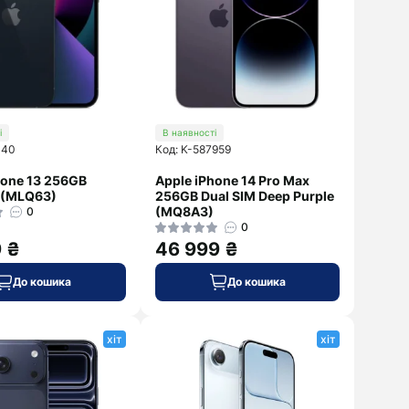
Sony
Marshall
ZTE
Sony
Дивитися
Xiaomi
далі
і
В наявності
140
Код: K-587959
hone 13 256GB
Apple iPhone 14 Pro Max
 (MLQ63)
256GB Dual SIM Deep Purple
(MQ8A3)
0
0
9 ₴
46 999 ₴
До кошика
До кошика
хіт
хіт