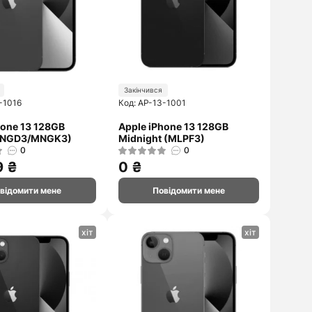
Закінчився
-1016
Код: AP-13-1001
hone 13 128GB
Apple iPhone 13 128GB
MNGD3/MNGK3)
Midnight (MLPF3)
0
0
9 ₴
0 ₴
відомити мене
Повідомити мене
хіт
хіт