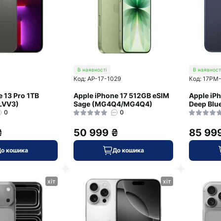
В наявності
В наявност
Код: AP-17-1029
Код: 17PM
e 13 Pro 1TB
Apple iPhone 17 512GB eSIM
Apple iP
LVV3)
Sage (MG4Q4/MG4Q4)
Deep Blu
0
0
₴
50 999 ₴
85 99
До кошика
До кошика
хіт
хіт