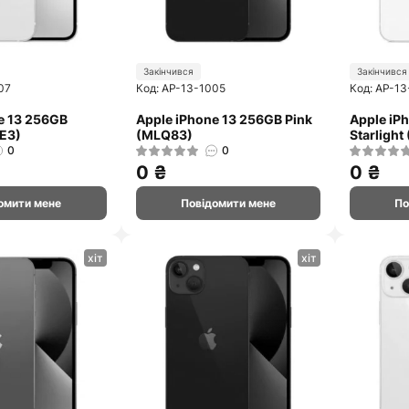
Закінчився
Закінчився
07
Код: AP-13-1005
Код: AP-13
e 13 256GB
Apple iPhone 13 256GB Pink
Apple iP
E3)
(MLQ83)
Starligh
0
0
0 ₴
0 ₴
омити мене
Повідомити мене
По
хіт
хіт