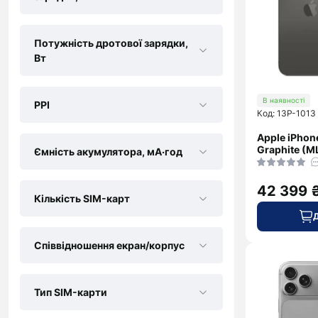
Потужність дротової зарядки,
Вт
В наявності
PPI
Код: 13P-1013
Apple iPhon
Graphite (M
Ємність акумулятора, мА·год
42 399 
Кількість SIM-карт
Співвідношення екран/корпус
Тип SIM-карти