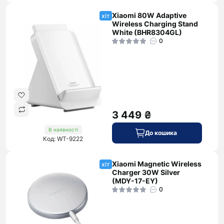
Xiaomi 80W Adaptive
хіт
Wireless Charging Stand
White (BHR8304GL)
0
3 449 ₴
В наявності
До кошика
Код: WT-9222
Xiaomi Magnetic Wireless
хіт
Charger 30W Silver
(MDY-17-EY)
0