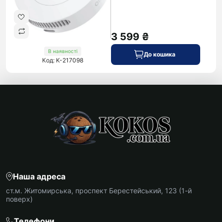
3 599 ₴
В наявності
До кошика
Код: K-217098
Наша адреса
ст.м. Житомирська, проспект Берестейський, 123 (1-й
поверх)
Телефони