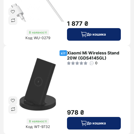
1 877 ₴
В наявності
До кошика
Код: WU-0279
Xiaomi Mi Wireless Stand
хіт
20W (GDS4145GL)
0
978 ₴
В наявності
До кошика
Код: WT-9732