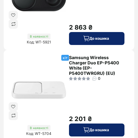
2 863 ₴
В наявності
До кошика
Код: WT-5921
Samsung Wireless
хіт
Charger Duo EP-P5400
White (EP-
P5400TWRGRU) (EU)
0
2 201 ₴
В наявності
До кошика
Код: WT-5704