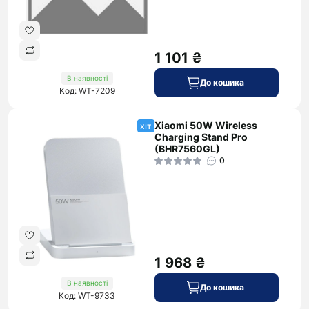
1 101 ₴
В наявності
До кошика
Код: WT-7209
Xiaomi 50W Wireless
хіт
Charging Stand Pro
(BHR7560GL)
0
1 968 ₴
В наявності
До кошика
Код: WT-9733