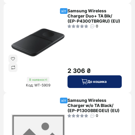
Samsung Wireless
хіт
Charger Duo+ TA Blk/
(EP-P4300TBRGRU) (EU)
0
2 306 ₴
В наявності
До кошика
Код: WT-5909
Samsung Wireless
хіт
Charger w/o TA Black/
(EP-P1300BBEGEU) (EU)
0