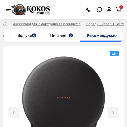
0
Аксесуари для смартфонів та планшетів
Зарядні , кабелі USB та 
ки
Відгуки
Питання
Рекомендуємо
0
0
хіт