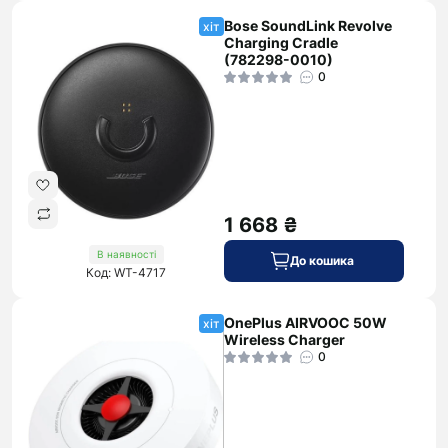
Bose SoundLink Revolve
хіт
Charging Cradle
(782298-0010)
0
1 668 ₴
В наявності
До кошика
Код: WT-4717
OnePlus AIRVOOC 50W
хіт
Wireless Charger
0