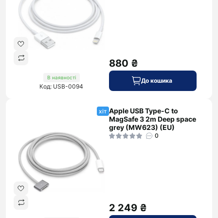
880 ₴
В наявності
До кошика
Код: USB-0094
Apple USB Type-C to
хіт
MagSafe 3 2m Deep space
grey (MW623) (EU)
0
2 249 ₴