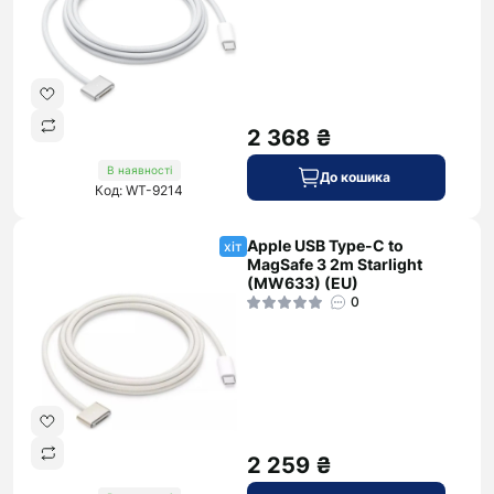
2 368 ₴
В наявності
До кошика
Код: WT-9214
Apple USB Type-C to
хіт
MagSafe 3 2m Starlight
(MW633) (EU)
0
2 259 ₴