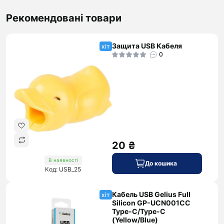
Рекомендовані товари
Защита USB Кабеля
хіт
0
20 ₴
В наявності
До кошика
Код: USB_25
Кабель USB Gelius Full
хіт
Silicon GP-UCN001CC
Type-C/Type-C
(Yellow/Blue)