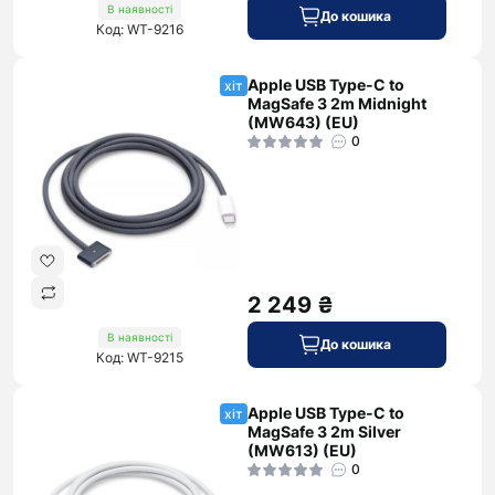
В наявності
До кошика
Код: WT-9216
Apple USB Type-C to
хіт
MagSafe 3 2m Midnight
(MW643) (EU)
0
2 249 ₴
В наявності
До кошика
Код: WT-9215
Apple USB Type-C to
хіт
MagSafe 3 2m Silver
(MW613) (EU)
0