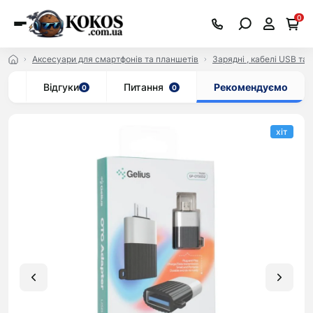
0
Аксесуари для смартфонів та планшетів
Зарядні , кабелі USB та 
ар
Відгуки
Питання
Рекомендуємо
0
0
хіт