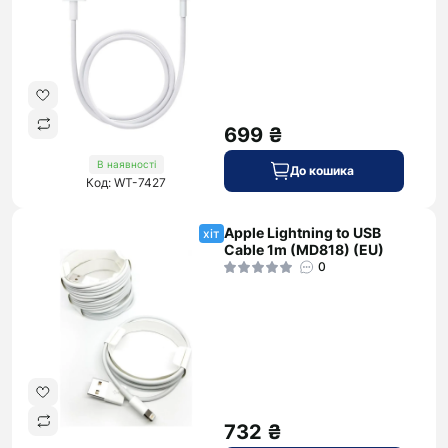
699 ₴
В наявності
До кошика
Код: WT-7427
Apple Lightning to USB
хіт
Cable 1m (MD818) (EU)
0
732 ₴