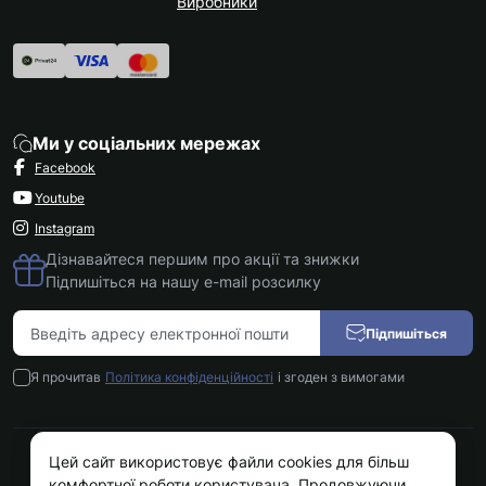
Виробники
Ми у соціальних мережах
Facebook
Youtube
Instagram
Дізнавайтеся першим про акції та знижки
Підпишіться на нашу e-mail розсилку
Підпишіться
Я прочитав
Політика конфіденційності
і згоден з вимогами
Цей сайт використовує файли cookies для більш
Kokos.com.ua © 2026
комфортної роботи користувача. Продовжуючи