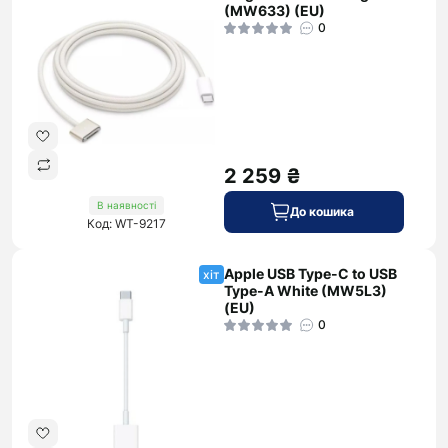
(MW633) (EU)
0
2 259 ₴
В наявності
До кошика
Код: WT-9217
Apple USB Type-C to USB
хіт
Type-A White (MW5L3)
(EU)
0