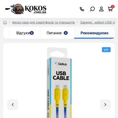
0
Аксесуари для смартфонів та планшетів
Зарядні , кабелі USB та 
ар
Відгуки
Питання
Рекомендуємо
0
0
хіт