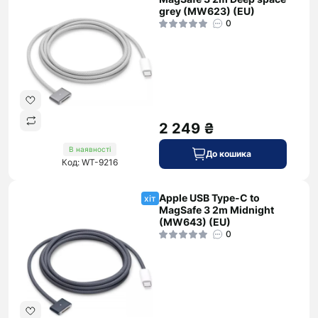
grey (MW623) (EU)
0
2 249 ₴
В наявності
До кошика
Код: WT-9216
Apple USB Type-C to
хіт
MagSafe 3 2m Midnight
(MW643) (EU)
0