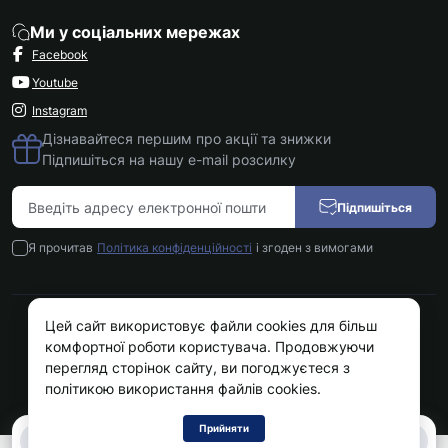
Ми у соціальних мережах
Facebook
Youtube
Instagram
Дізнавайтеся першим про акції та знижки
Підпишіться на нашу e-mail розсилку
Підпишіться
Я прочитав
Політика конфіденційності
і згоден з вимогами
Цей сайт використовує файли cookies для більш
Kokos.com.ua © 2026
комфортної роботи користувача. Продовжуючи
перегляд сторінок сайту, ви погоджуєтеся з
політикою використання файлів cookies.
Прийняти
0
0