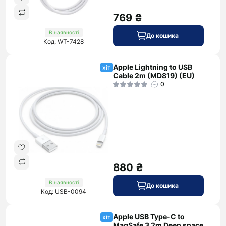
769 ₴
В наявності
До кошика
Код: WT-7428
Apple Lightning to USB
хіт
Cable 2m (MD819) (EU)
0
880 ₴
В наявності
До кошика
Код: USB-0094
Apple USB Type-C to
хіт
MagSafe 3 2m Deep space