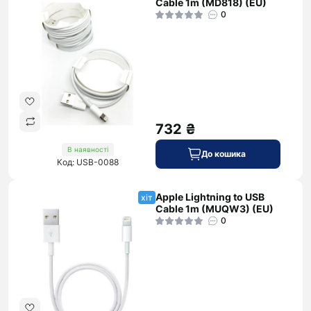
Cable 1m (MD818) (EU)
0
732 ₴
В наявності
До кошика
Код: USB-0088
Apple Lightning to USB
хіт
Cable 1m (MUQW3) (EU)
0