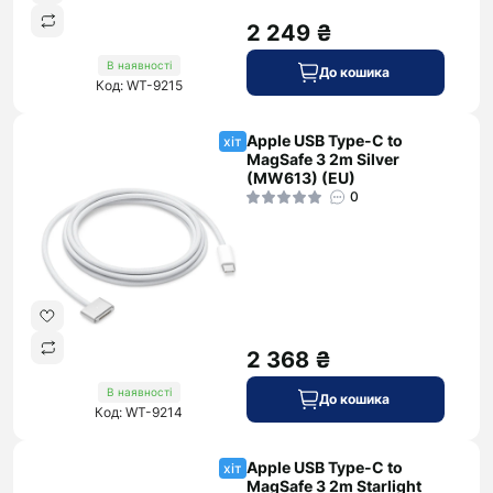
2 249 ₴
В наявності
До кошика
Код: WT-9215
Apple USB Type-C to
хіт
MagSafe 3 2m Silver
(MW613) (EU)
0
2 368 ₴
В наявності
До кошика
Код: WT-9214
Apple USB Type-C to
хіт
MagSafe 3 2m Starlight