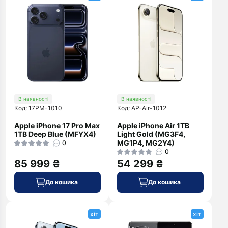
В наявності
В наявності
Код: 17PM-1010
Код: AP-Air-1012
Apple iPhone 17 Pro Max
Apple iPhone Air 1TB
1TB Deep Blue (MFYX4)
Light Gold (MG3F4,
MG1P4, MG2Y4)
0
0
85 999 ₴
54 299 ₴
До кошика
До кошика
хіт
хіт