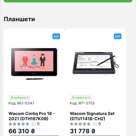
Планшети
хіт
хіт
В наявності
В наявності
Код: WU-0347
Код: WT-3753
Wacom Cintiq Pro 16 -
Wacom Signature Set
2021 (DTH167K0B)
(DTU1141B-CH2)
0
0
66 310 ₴
31 778 ₴