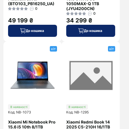
(BTO103_PB16250_UA)
1050MAX-Q 1TB
(JYU4200CN)
0
0
49 199 ₴
34 299 ₴
До кошика
До кошика
хіт
хіт
В наявності
В наявності
Код: NB-1073
Код: NB-1295
Xiaomi Mi Notebook Pro
Xiaomi Redmi Book 14
15.6 i5 10th 8/1TB
2025 C5-210H 16/1TB