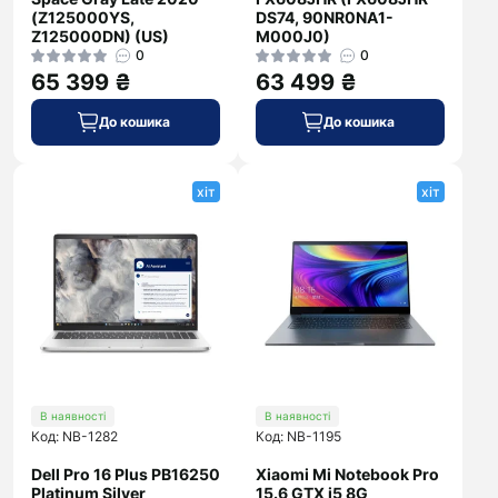
(Z125000YS,
DS74, 90NR0NA1-
Z125000DN) (US)
M000J0)
0
0
65 399 ₴
63 499 ₴
До кошика
До кошика
хіт
хіт
В наявності
В наявності
Код: NB-1282
Код: NB-1195
Dell Pro 16 Plus PB16250
Xiaomi Mi Notebook Pro
Platinum Silver
15.6 GTX i5 8G