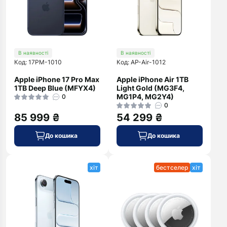
В наявності
В наявності
Код: 17PM-1010
Код: AP-Air-1012
Apple iPhone 17 Pro Max
Apple iPhone Air 1TB
1TB Deep Blue (MFYX4)
Light Gold (MG3F4,
MG1P4, MG2Y4)
0
0
85 999 ₴
54 299 ₴
До кошика
До кошика
хіт
бестселер
хіт