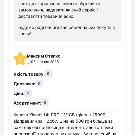
виключно фірмових деталей в асортименті. В
завжди стараємося швидко обробляти
наявності завжди є основні моделі iPhone,
замовлення, надавати якісний сервіс і
iPad, iPod, а також різні аксесуари для них.
доставляти товари вчасно.
Крім того, на сайті представлені досить
Будемо раді бачити вас серед наших покупців
ексклюзивні продукти Apple, які досить
знову!
складно знайти на території України. Не варто
турбуватися на предмет безпеки проведеної
угоди, оскільки "Кокос" обов'язково надає
Максим Степко
довгострокову гарантію на продукцію
5
05 серпня 2025
подібного плану.
Мобільні телефони від більш ніж 20 світових
Якість товару:
5
виробників. У зв'язку з тим, що наш онлайн-
Доставка:
5
магазин електроніки доступний для усіх, він
Ціни:
5
надає переконливий вибір гаджетів на будь-
який бюджет. Будь-який покупець зможе
Асортимент:
5
знайти відповідну модель з оптимальною
Купляв Xiaomi 14t PRO 12/1GB (global) 25999....
кількістю функцій. При цьому вибір
відправили за 1 добу. Ціна на 500 грн більша за
естетичних характеристик мобільного
самі дешеві пропозиції в інтернеті, але то тільки
телефону - форми або дизайну, залежить
пропозиції а товару в них немає. Задоволений на