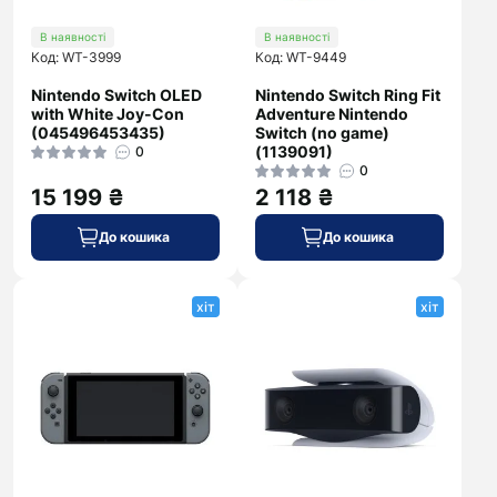
В наявності
В наявності
Код: WT-3999
Код: WT-9449
Nintendo Switch OLED
Nintendo Switch Ring Fit
with White Joy-Con
Adventure Nintendo
(045496453435)
Switch (no game)
(1139091)
0
0
15 199 ₴
2 118 ₴
До кошика
До кошика
хіт
хіт