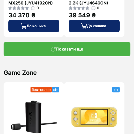
MX250 (JYU4192CN)
2.2K (JYU4646CN)
0
0
34 370 ₴
39 549 ₴
До кошика
До кошика
Показати ще
Game Zone
бестселер
хіт
хіт