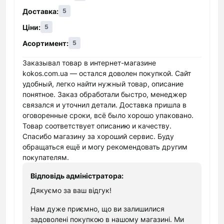
продукції Apple, у тому числі надається
Доставка:
5
найширший вибір аксесуарів (чохли, плівки,
Ціни:
5
кейси, шнури.).
Асортимент:
5
Асортимент товарів оновлюється настільки
часто, що покупець має практично
Заказывал товар в интернет-магазине
стовідсоткову гарантію придбання потрібної
kokos.com.ua — остался доволен покупкой. Сайт
удобный, легко найти нужный товар, описание
моделі. Ще одно перевага інтернет-магазину
понятное. Заказ обработали быстро, менеджер
електроніки "Кокос" - це структурований сайт,
связался и уточнил детали. Доставка пришла в
який робить процес купівлі не просто зручним,
оговоренные сроки, всё было хорошо упаковано.
але і приємним з естетичної точки зору.
Товар соответствует описанию и качеству.
Зокрема, на сайті представлені наступні
Спасибо магазину за хороший сервис. Буду
категорії:
обращаться ещё и могу рекомендовать другим
покупателям.
Продукція компанії Apple. Як відомо, основна
Відповідь адміністратора:
вимога до придбання продукції такого плану -
надійність постачальника. Представники
Дякуємо за ваш відгук!
нашого магазину електроніки в Києві і інших
Нам дуже приємно, що ви залишилися
містах України готові гарантувати наявність
задоволені покупкою в нашому магазині. Ми