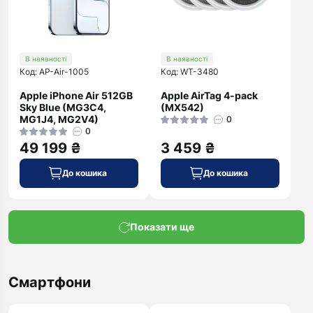
В наявності
В наявності
Код: AP-Air-1005
Код: WT-3480
Apple iPhone Air 512GB
Apple AirTag 4-pack
Sky Blue (MG3C4,
(MX542)
MG1J4, MG2V4)
0
0
49 199 ₴
3 459 ₴
До кошика
До кошика
Показати ще
Смартфони