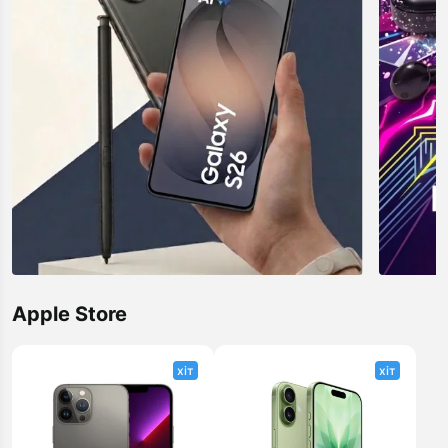
Apple Store
хіт
хіт