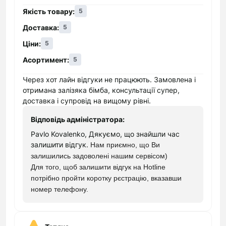
вартості одних і тих же товарів;
Якість товару:
5
наявність базової інформації про усі
Доставка:
представлені продукти. На сайті інтернет-
5
магазину електроніки "Кокос" розміщені різні
Ціни:
5
товари, кожен з яких має доступний опис для
Асортимент:
5
гарантії безпечної купівлі. Все, що треба
клієнтові для того, щоб переконатися в
Через хот лайн відгуки не працюють. Замовлена і
доцільності придбання певної одиниці
отримана залізяка бімба, консультації супер,
техніки,- проглянути опис на сторінці;
доставка і супровід на вищому рівні.
можливість отримання корисної консультації.
Відповідь адміністратора:
Компетентні співробітники нашого магазину
Pavlo Kovalenko, Дякуємо, що знайшли час
техніки завжди готові проконсультувати
залишити відгук.
Нам приємно, що Ви
покупців з приводу особливостей
залишились задоволені нашим сервісом)
використання того або іншого товару. Тут вам
Для того, щоб залишити відгук на Hotline
також пояснять особливості придбання
потрібно пройти коротку рєстрацію, вказавши
товарів на сайті або допоможуть використати
номер телефону.
знижку;
необмеженість часу для здійснення вибору. У
зв'язку з тим, що купівля здійснюється в