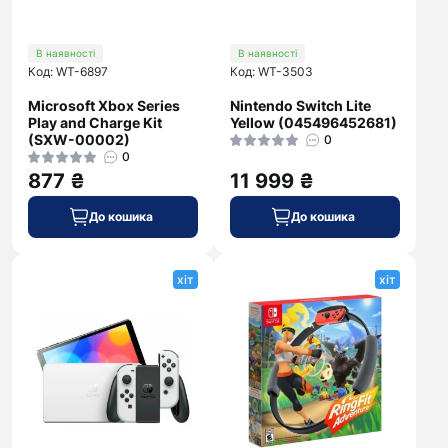
В наявності
В наявності
Код: WT-6897
Код: WT-3503
Microsoft Xbox Series
Nintendo Switch Lite
Play and Charge Kit
Yellow (045496452681)
(SXW-00002)
0
0
877 ₴
11 999 ₴
До кошика
До кошика
хіт
хіт