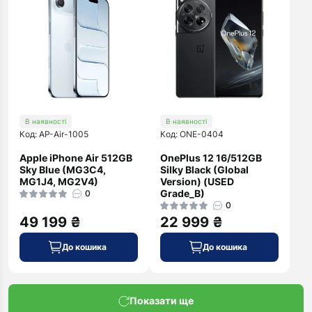
В наявності
В наявності
Код: AP-Air-1005
Код: ONE-0404
Apple iPhone Air 512GB
OnePlus 12 16/512GB
Sky Blue (MG3C4,
Silky Black (Global
MG1J4, MG2V4)
Version) (USED
Grade_B)
0
0
49 199 ₴
22 999 ₴
До кошика
До кошика
Показати ще