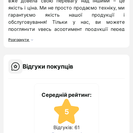
вже довела свою перевагу над іншими – це
якість і ціна. Ми не просто продаємо техніку, ми
гарантуємо якість нашої продукції і
обслуговування! Тільки у нас, ви можете
проглянути увесь асортимент продукції перед
купівлею, в офісі!
Розгорнути
Магазин електроніки і техніки
Kokos : все, що вам треба, і
навіть більше!
Відгуки покупців
Інтернет-магазин електроніки "Kокос" - ваш
помічник у виборі дрібної техніки, гаджетів і
аксесуарів доних. Наша спеціалізація - це
Середній рейтинг:
портативна техніка від провідних світових
брендів
5
Переваги товарів, представлених в
магазині електроніки і техніки
Відгуків: 61