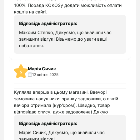
виключно від вас. У покупця нашого магазину
100%. Порада KOKOSу додати можливість оплати
електроніки немає можливості пропустити
коштів на сайті.
новинку від того або іншого виробника,
Відповідь адміністратора:
оскільки усі нові надходження відразу ж
Максим Степко, Дякуємо, що знайшли час
виводяться в ТОП переліку товарів. Якщо ж
залишити відгук! Візьмемо до уваги ваші
вибрана вами модель не комплектується
побажання.
достатньою кількістю аксесуарів, все їх
можна знайти в списку рекомендованих
товарів на сайті. Відповідно, їх придбання
Марія Сичик
також залежить від вашого бажання.
5
12 квітня 2025
Навушники з великим терміном експлуатації.
Навіть самі бюджетні варіанти, представлені в
Купляла вперше в цьому магазині. Ввечорі
магазині електроніки, мають гідні технічні
замовила навушники, зранку задвонили, о п'ятій
характеристики. Покупцям надається
вечора отримала (кур'єром). Швидко, товар
можливість придбання навушників як для
відповідає опису, дуже задоволена) Дякую
певної марки телефону або планшета, так і
універсальній моделі. При цьому клієнт ніяк не
Відповідь адміністратора:
обмежений у виборі форми, дизайну і
Марія Сичик, Дякуємо, що знайшли час
функціональності навушників. Найбільшою
залишити відгук!