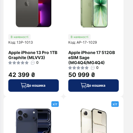
В наявності
В наявності
Код: 13P-1013
Код: AP-17-1029
Apple iPhone 13 Pro 1TB
Apple iPhone 17 512GB
Graphite (MLVV3)
eSIM Sage
(MG4Q4/MG4Q4)
0
0
42 399 ₴
50 999 ₴
До кошика
До кошика
хіт
хіт