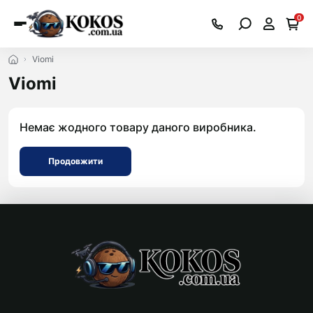
0
Viomi
Viomi
Немає жодного товару даного виробника.
Продовжити