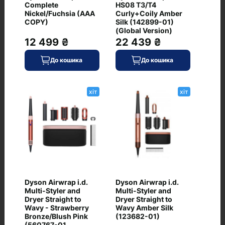
Complete
HS08 T3/T4
Nickel/Fuchsia (AAA
Curly+Coily Amber
Часті питання про товар Dyson
COPY)
Silk (142899-01)
(Global Version)
Airwrap Coanda 2x Multi-styler & Dryer
12 499 ₴
22 439 ₴
Jasper Plum (598776-01) (Global
До кошика
До кошика
Version)
хіт
хіт
Чи є Dyson Airwrap Coanda 2x Multi-
styler & Dryer Jasper Plum (598776-01)
(Global Version) у наявності?
Які умови доставки для Dyson Airwrap
Coanda 2x Multi-styler & Dryer Jasper
Plum (598776-01) (Global Version)
Яка ціна Dyson Airwrap Coanda 2x Multi-
Dyson Airwrap i.d.
Dyson Airwrap i.d.
styler & Dryer Jasper Plum (598776-01)
Multi-Styler and
Multi-Styler and
Dryer Straight to
Dryer Straight to
(Global Version)
Wavy - Strawberry
Wavy Amber Silk
Bronze/Blush Pink
(123682-01)
(560767-01,