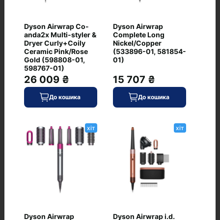
Dyson Airwrap Co-
Dyson Airwrap
anda2x Multi-styler &
Complete Long
Питання та відповіді
Dryer Curly+Coily
Nickel/Copper
Ceramic Pink/Rose
(533896-01, 581854-
+ Додати питання
Gold (598808-01,
01)
598767-01)
26 009 ₴
15 707 ₴
До кошика
До кошика
Немає питань про даний товар, станьте
першим і задайте своє питання.
хіт
хіт
Dyson Airwrap
Dyson Airwrap i.d.