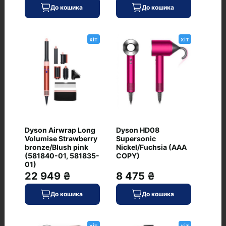
01) (Global Version)
До кошика
До кошика
0
хіт
хіт
27 049 ₴
В наявності
До кошика
Код: K-963046
Dyson Airwrap i.d. HS08
хіт
Multi-Styler and Dryer
Dyson Airwrap Long
Dyson HD08
Straight to Wavy Ceramic
Volumise Strawberry
Supersonic
Apricot/Topaz (257389-
bronze/Blush pink
Nickel/Fuchsia (AAA
01) (Global Version)
(581840-01, 581835-
COPY)
0
01)
22 949 ₴
8 475 ₴
До кошика
До кошика
22 643 ₴
хіт
хіт