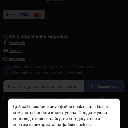
Ми у соціальних мережах
Facebook
Youtube
Instagram
Дізнавайтеся першим про акції та знижки
Підпишіться на нашу e-mail розсилку
Підпишіться
Я прочитав
Політика конфіденційності
і згоден з вимогами
Цей сайт використовує файли cookies для більш
комфортної роботи користувача. Продовжуючи
перегляд сторінок сайту, ви погоджуєтеся з
Kokos.com.ua © 2026
політикою використання файлів cookies.