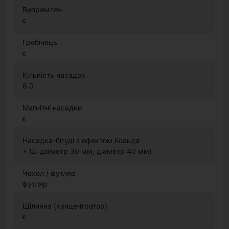
Випрямляч
є
Гребінець
є
Кількість насадок
6.0
Магнітні насадки
є
Насадка-бігуді з ефектом Коанда
+ (2: діаметр 30 мм, діаметр 40 мм)
Чохол / футляр
футляр
Щілинна (концентратор)
є