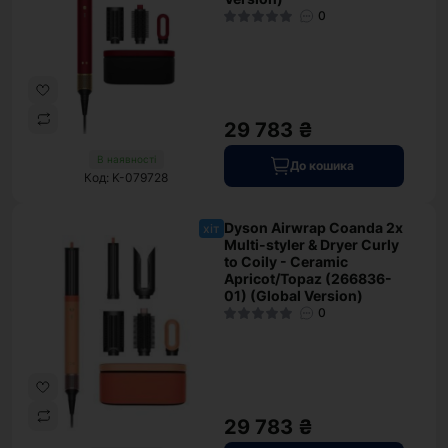
0
29 783 ₴
В наявності
До кошика
Код: K-079728
Dyson Airwrap Coanda 2x
хіт
Multi-styler & Dryer Curly
to Coily - Ceramic
Apricot/Topaz (266836-
01) (Global Version)
0
29 783 ₴