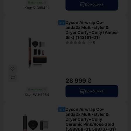
В наявності
До кошика
Код: K-388422
Dyson Airwrap Co-
хіт
anda2x Multi-styler &
Dryer Curly+Coily (Amber
Silk) (143161-01)
0
28 999 ₴
В наявності
До кошика
Код: WU-1234
Dyson Airwrap Co-
хіт
anda2x Multi-styler &
Dryer Curly+Coily
Ceramic Pink/Rose Gold
(598808-01, 598767-01)