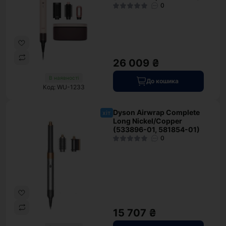
0
26 009 ₴
В наявності
До кошика
Код: WU-1233
Dyson Airwrap Complete
хіт
Long Nickel/Copper
(533896-01, 581854-01)
0
15 707 ₴