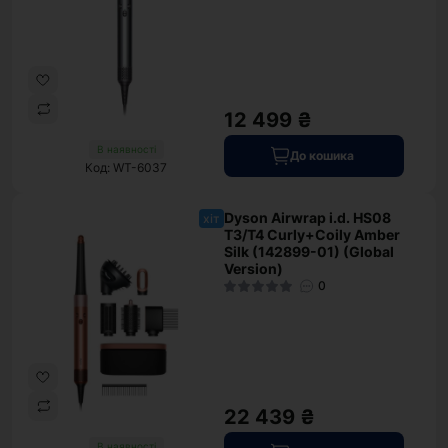
12 499 ₴
В наявності
До кошика
Код: WT-6037
Dyson Airwrap i.d. HS08
хіт
T3/T4 Curly+Coily Amber
Silk (142899-01) (Global
Version)
0
22 439 ₴
В наявності