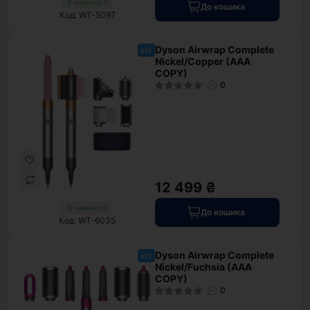
В наявності
До кошика
Код: WT-5097
Dyson Airwrap Complete
хіт
Nickel/Copper (AAA
COPY)
0
12 499 ₴
В наявності
До кошика
Код: WT-6035
Dyson Airwrap Complete
хіт
Nickel/Fuchsia (AAA
COPY)
0