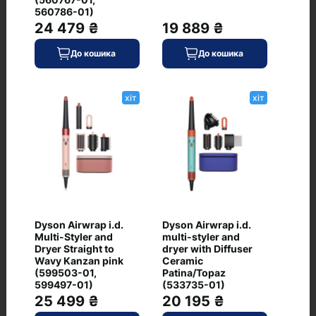
560786-01)
Рекомендовані товари
24 479 ₴
19 889 ₴
До кошика
До кошика
Dyson Airwrap Coanda 2x
хіт
Multi-styler & Dryer Curly
to Coily Amber Silk
(143161-01) (Global
хіт
хіт
Version)
0
27 743 ₴
В наявності
Dyson Airwrap i.d.
Dyson Airwrap i.d.
До кошика
Код: K-089152
Multi-Styler and
multi-styler and
Dryer Straight to
dryer with Diffuser
Wavy Kanzan pink
Ceramic
Dyson Airwrap Coanda 2x
хіт
(599503-01,
Patina/Topaz
Multi-styler & Dryer
599497-01)
(533735-01)
Straight to Wavy Ceramic
25 499 ₴
20 195 ₴
Pink/Rose Gold (598757-