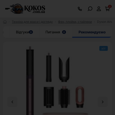
0
Техніка для краси і догляду
Фен, плойки, стайлери
Dyson Airwra
ки
Відгуки
Питання
Рекомендуємо
0
0
хіт