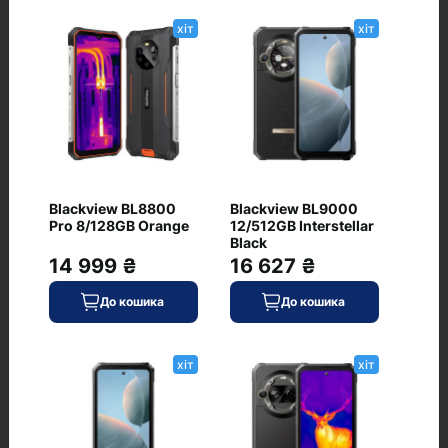
Живлення
хіт
хіт
Ємність акумулятора, мА·год
5500
Відгуки
Blackview BL8800
Blackview BL9000
+ Додати відгук
Pro 8/128GB Orange
12/512GB Interstellar
Black
14 999 ₴
16 627 ₴
До кошика
До кошика
Немає відгуків про цей товар, станьте
першим, залиште свій відгук.
хіт
хіт