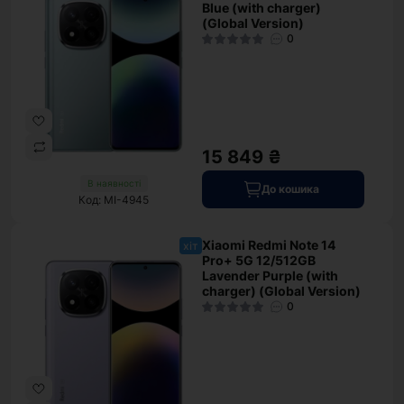
Blue (with charger)
(Global Version)
0
15 849 ₴
В наявності
До кошика
Код: MI-4945
Xiaomi Redmi Note 14
хіт
Pro+ 5G 12/512GB
Lavender Purple (with
charger) (Global Version)
0