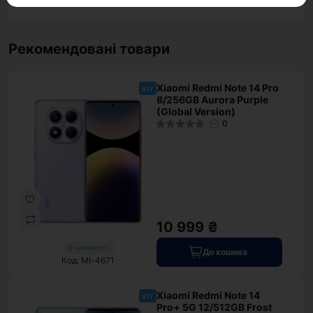
Рекомендовані товари
Xiaomi Redmi Note 14 Pro
хіт
8/256GB Aurora Purple
(Global Version)
0
10 999 ₴
В наявності
До кошика
Код: MI-4671
Xiaomi Redmi Note 14
хіт
Pro+ 5G 12/512GB Frost