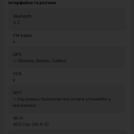
Інтерфейси та роз'єми
Bluetooth
5.3
FM-радіо
є
GPS
+ (Glonass, Beidou, Galileo)
IrDA
є
NFC
+ (підтримку безконтактної оплати уточнюйте у
магазинах)
Wi-Fi
802.11ac (Wi-Fi 5)