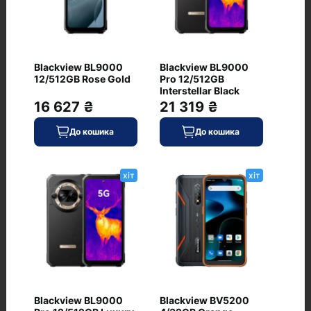
Blackview BL9000
Blackview BL9000
12/512GB Rose Gold
Pro 12/512GB
Interstellar Black
Питання та відповіді
16 627 ₴
21 319 ₴
+ Додати питання
До кошика
До кошика
хіт
хіт
Немає питань про даний товар, станьте
першим і задайте своє питання.
Blackview BL9000
Blackview BV5200