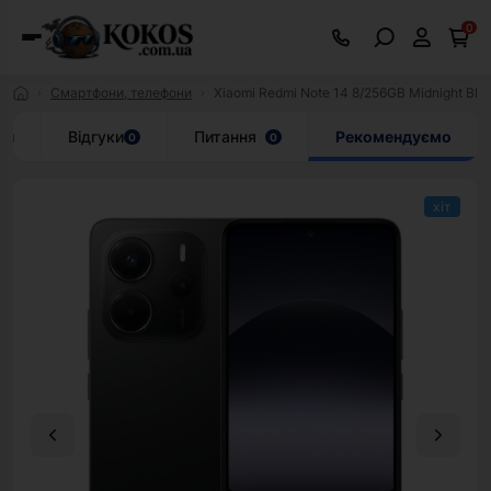
0
Смартфони, телефони
Xiaomi Redmi Note 14 8/256GB Midnight Black
ки
Відгуки
Питання
Рекомендуємо
0
0
хіт