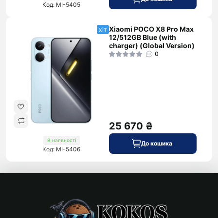
Код: MI-5405
Xiaomi POCO X8 Pro Max
хіт
12/512GB Blue (with
charger) (Global Version)
0
25 670 ₴
В наявності
До кошика
Код: MI-5406