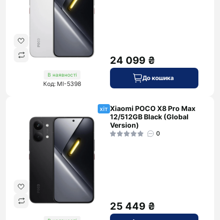
24 099 ₴
В наявності
До кошика
Код: MI-5398
Xiaomi POCO X8 Pro Max
хіт
12/512GB Black (Global
Version)
0
25 449 ₴