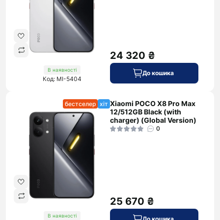
24 320 ₴
В наявності
До кошика
Код: MI-5404
Xiaomi POCO X8 Pro Max
бестселер
хіт
12/512GB Black (with
charger) (Global Version)
0
25 670 ₴
В наявності
До кошика