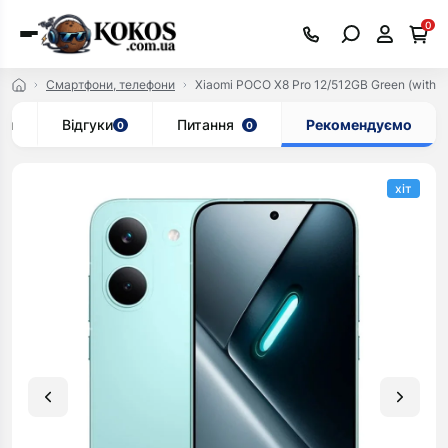
0
Смартфони, телефони
Xiaomi POCO X8 Pro 12/512GB Green (with cha
ки
Відгуки
Питання
Рекомендуємо
0
0
хіт