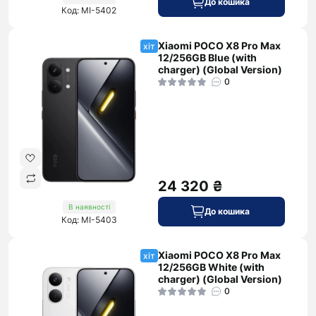
До кошика
Код: MI-5402
Xiaomi POCO X8 Pro Max
хіт
12/256GB Blue (with
charger) (Global Version)
0
24 320 ₴
В наявності
До кошика
Код: MI-5403
Xiaomi POCO X8 Pro Max
хіт
12/256GB White (with
charger) (Global Version)
0