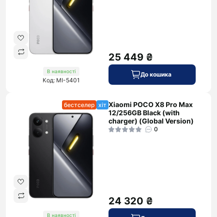
25 449 ₴
В наявності
До кошика
Код: MI-5401
Xiaomi POCO X8 Pro Max
бестселер
хіт
12/256GB Black (with
charger) (Global Version)
0
24 320 ₴
В наявності