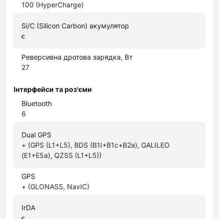
100 (HyperCharge)
Si/C (Silicon Carbon) акумулятор
є
Реверсивна дротова зарядка, Вт
27
Інтерфейси та роз'єми
Bluetooth
6
Dual GPS
+ (GPS (L1+L5), BDS (B1I+B1c+B2a), GALILEO
(E1+E5a), QZSS (L1+L5))
GPS
+ (GLONASS, NavIC)
IrDA
є