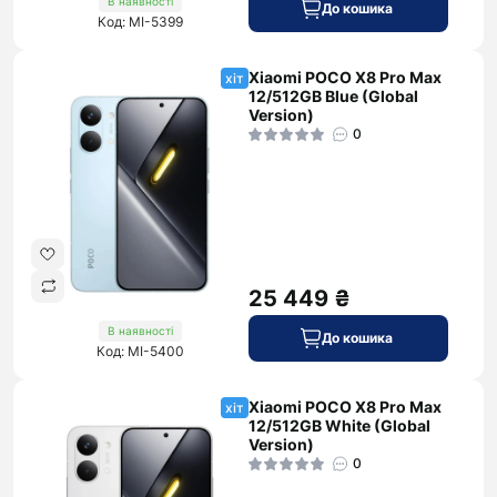
В наявності
До кошика
Код: MI-5399
Xiaomi POCO X8 Pro Max
хіт
12/512GB Blue (Global
Version)
0
25 449 ₴
В наявності
До кошика
Код: MI-5400
Xiaomi POCO X8 Pro Max
хіт
12/512GB White (Global
Version)
0