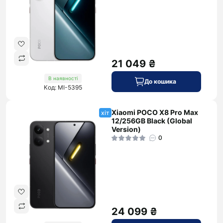
21 049 ₴
В наявності
До кошика
Код: MI-5395
Xiaomi POCO X8 Pro Max
хіт
12/256GB Black (Global
Version)
0
24 099 ₴