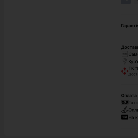
Гаранті
Достав
Само
Кур'
ТК "
Дост
Оплата
Готі
Опла
На к