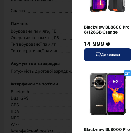
Спалах
Пам'ять
Blackview BL8800 Pro
Вбудована пам'ять, ГБ
8/128GB Orange
Оперативна пам'ять, ГБ
14 999 ₴
Тип вбудованої пам'яті
Тип оперативної пам'яті
До кошика
Акумулятор та зарядка
Потужність дротової зарядки, Вт
хіт
Інтерфейси та роз'єми
Bluetooth
Dual GPS
GPS
IrDA
NFC
Wi-Fi
Blackview BL9000 Pro
Інтерфейсний роз'єм