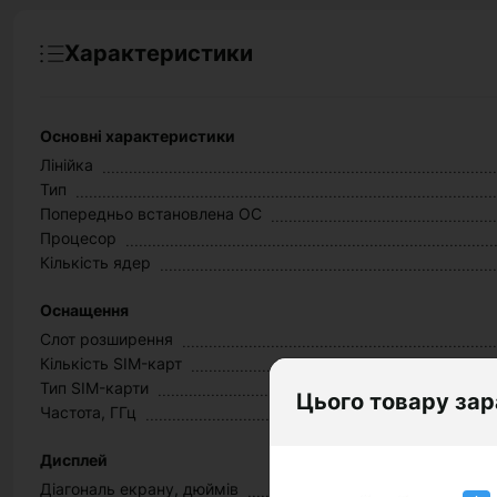
Характеристики
Основні характеристики
Лінійка
Тип
Попередньо встановлена ОС
Процесор
Кількість ядер
Оснащення
Слот розширення
Кількість SIM-карт
Тип SIM-карти
Цього товару зар
Частота, ГГц
Дисплей
Діагональ екрану, дюймів