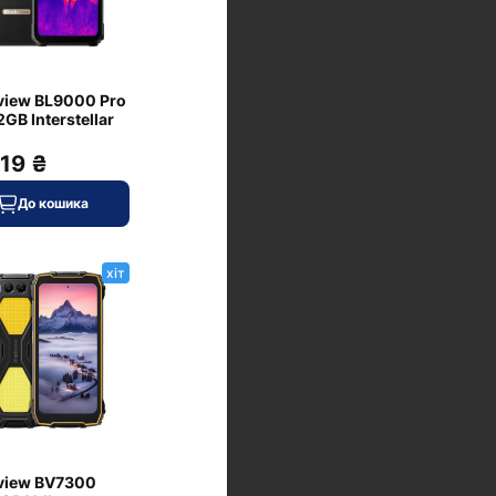
view BL9000 Pro
GB Interstellar
319 ₴
До кошика
хіт
view BV7300