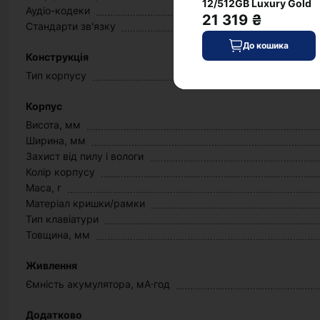
12/512GB Luxury Gold
Аудіо-кодеки
21 319 ₴
Стандарти зв'язку
До кошика
Конструкція
Тип корпусу
Корпус
Висота, мм
Ширина, мм
Захист від пилу і вологи
Колір корпусу
Маса, г
Матеріал кришки/рамки
Тип клавіатури
Товщина, мм
Живлення
Ємність акумулятора, мА·год
Додатково