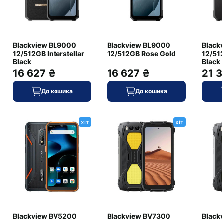
HDR, panorama
є
Blackview BL9000
Blackview BL9000
Black
256
12/512GB Interstellar
12/512GB Rose Gold
12/512
Black
Black
12
16 627 ₴
16 627 ₴
21 
UFS 3.1
LPDDR5
До кошика
До кошика
67
хіт
хіт
5.4
є
+ (GLONASS, BeiDou, Galileo, QZSS, NavIC)
є
є
802.11ax (Wi-Fi 6)
Blackview BV5200
Blackview BV7300
Black
USB Type-C (2.0)