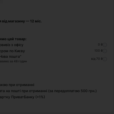
я від магазину — 12 міс.
имо цей товар:
вивіз з офісу
0 ₴
єром по Києву
100 ₴
Нова пошта"
від 70 ₴
авимо за 48 годин
вкою при отриманні
та на пошті при отриманні (за передоплатою 500 грн.)
артку ПриватБанку (+1%)