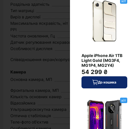
хіт
Роздільна здатність
Тип матриці
Виріз в дисплеї
Максимальна яскравість, ніт
PPI
Частота оновлення, Гц
Датчик регулювання яскравості
Особливості дисплея
Apple iPhone Air 1TB
Співвідношення екран/корпус
Light Gold (MG3F4,
MG1P4, MG2Y4)
54 299 ₴
Камера
Основна камера, МП
До кошика
Фронтальна камера, МП
Кількість основних камер
хіт
Відеозйомка
Ультраширококутна камера
Оптична стабілізація
Теле-фото об'єктив
Особливості камери