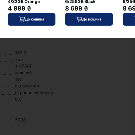
4/32GB Orange
6/256GB Black
6/256
AAC, LDAC, LHDC
4 999 ₴
8 699 ₴
8 6
5G, 4G, 3G
До кошика
До кошика
моноблок (нерозбірний)
162.2
75.7
+ (IP68)
зелений
197
скло/метал
екранне введення
8.5
5000