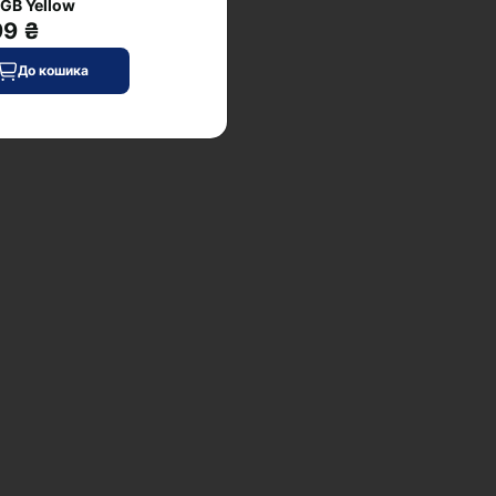
GB Yellow
99 ₴
До кошика