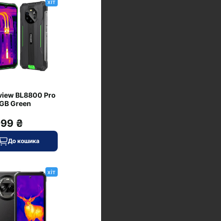
хіт
view BL8800 Pro
GB Green
999 ₴
До кошика
хіт