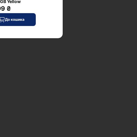
GB Yellow
99 ₴
До кошика