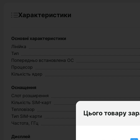
Характеристики
Основні характеристики
Лінійка
Тип
Попередньо встановлена ОС
Процесор
Кількість ядер
Оснащення
Слот розширення
Кількість SIM-карт
Тепловізор
Цього товару зар
Тип SIM-карти
Частота, ГГц
Дисплей