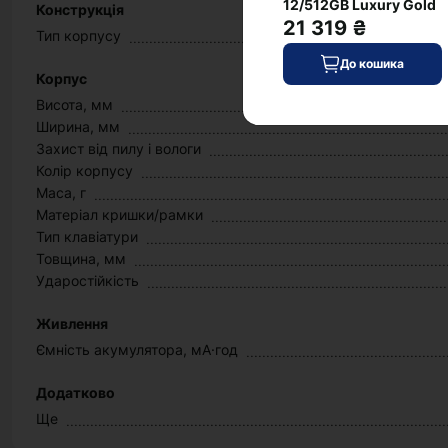
12/512GB Luxury Gold
Конструкція
21 319 ₴
Тип корпусу
До кошика
Корпус
Висота, мм
Ширина, мм
Захист від пилу і вологи
Колір корпусу
Маса, г
Матеріал кришки/рамки
Тип клавіатури
Товщина, мм
Ударостійкість
Живлення
Ємність акумулятора, мА·год
Додатково
Ще