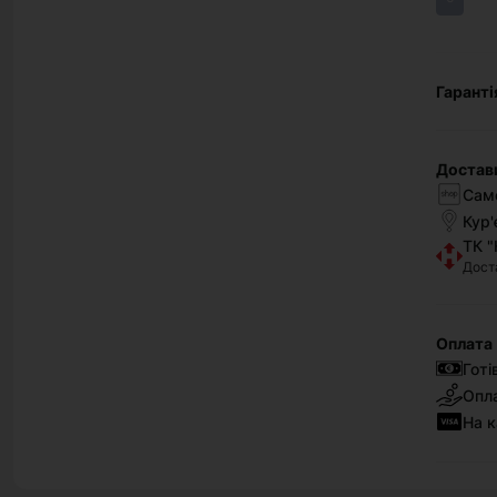
Гаранті
Достав
Само
Кур'
ТК "
Дост
Оплата
Готі
Опла
На к