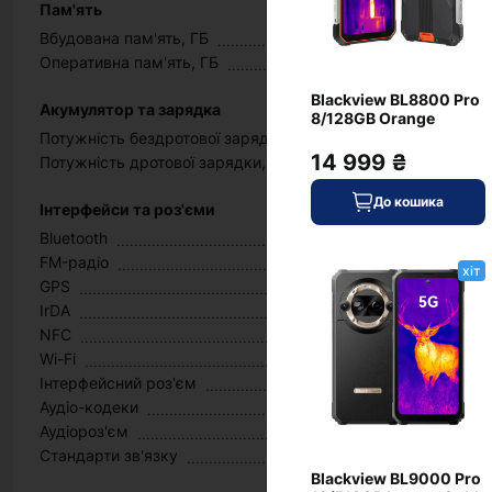
Пам'ять
Вбудована пам'ять, ГБ
Оперативна пам'ять, ГБ
Blackview BL8800 Pro
Акумулятор та зарядка
8/128GB Orange
Потужність бездротової зарядки, Вт
14 999 ₴
Потужність дротової зарядки, Вт
До кошика
Інтерфейси та роз'єми
Bluetooth
FM-радіо
хіт
GPS
IrDA
NFC
Wi-Fi
Інтерфейсний роз'єм
Аудіо-кодеки
Аудіороз'єм
Стандарти зв'язку
Blackview BL9000 Pro