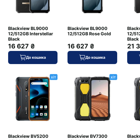
256
6
Blackview BL9000
Blackview BL9000
Black
12/512GB Interstellar
12/512GB Rose Gold
12/512
Black
Black
30
16 627 ₴
16 627 ₴
21 
33
До кошика
До кошика
5.2
є
хіт
хіт
GPS/ГЛОНАСС/Beidou/Galileo
є
є
802.11ac (Wi-Fi 5)
Type-C
немає
є
2G/3G/4G/5G
Blackview BV5200
Blackview BV7300
Black