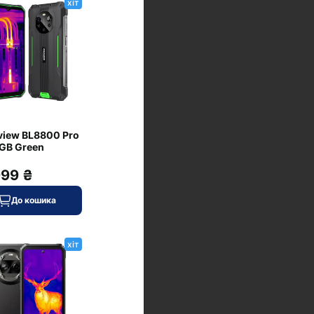
хіт
view BL8800 Pro
GB Green
999 ₴
До кошика
хіт