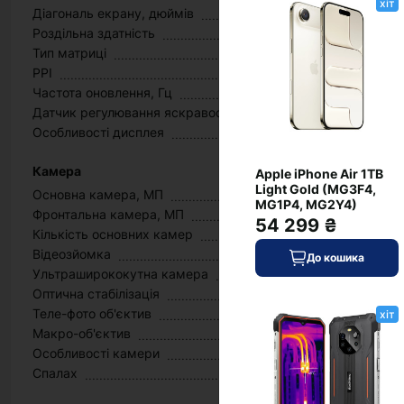
хіт
Діагональ екрану, дюймів
Роздільна здатність
Тип матриці
PPI
Частота оновлення, Гц
Датчик регулювання яскравості
Особливості дисплея
Камера
Apple iPhone Air 1TB
Light Gold (MG3F4,
Основна камера, МП
MG1P4, MG2Y4)
Фронтальна камера, МП
54 299 ₴
Кількість основних камер
Відеозйомка
До кошика
Ультраширококутна камера
Оптична стабілізація
Теле-фото об'єктив
хіт
Макро-об'єктив
Особливості камери
Спалах