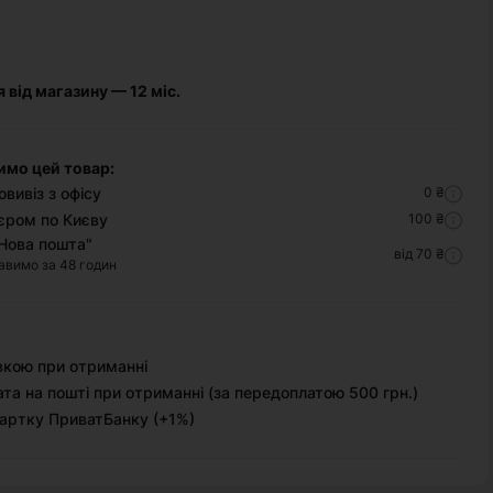
я від магазину — 12 міс.
имо цей товар:
вивіз з офісу
0 ₴
єром по Києву
100 ₴
Нова пошта"
від 70 ₴
авимо за 48 годин
вкою при отриманні
та на пошті при отриманні (за передоплатою 500 грн.)
артку ПриватБанку (+1%)