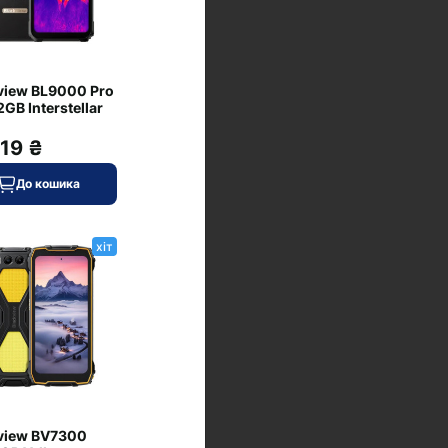
view BL9000 Pro
GB Interstellar
319 ₴
До кошика
хіт
view BV7300