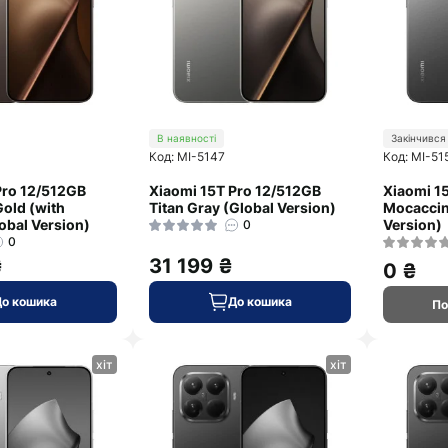
В наявності
Закінчився
Код: MI-5147
Код: MI-51
Pro 12/512GB
Xiaomi 15T Pro 12/512GB
Xiaomi 1
old (with
Titan Gray (Global Version)
Mocaccin
obal Version)
Version)
0
0
₴
31 199 ₴
0 ₴
До кошика
До кошика
По
хіт
хіт