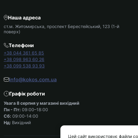
Наша адреса
ст.м. Житомирська, проспект Берестейський, 123 (1-й
поверх)
Телефони
+38 044 361 65 85
+38 098 963 60 26
+38 099 538 93 93
info@kokos.com.ua
Графік роботи
Увага 8 серпня у магазині вихідний
Пн - Пт:
09:00–18:00
Сб:
09:00-14:00
Нд:
Вихідний
Цей сайт використовує файли co