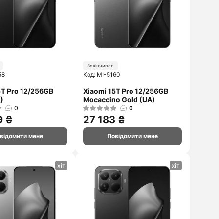
Закінчився
58
Код: MI-5160
5T Pro 12/256GB
Xiaomi 15T Pro 12/256GB
)
Mocaccino Gold (UA)
0
0
9 ₴
27 183 ₴
відомити мене
Повідомити мене
хіт
хіт