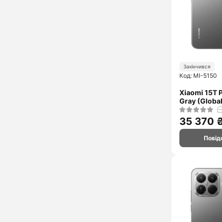
Закінчився
Код: MI-5150
Xiaomi 15T P
Gray (Global
35 370 
Повід