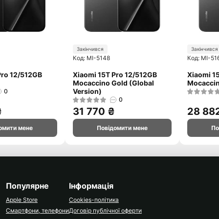
Закінчився
Закінчився
Код: MI-5148
Код: MI-51
Pro 12/512GB
Xiaomi 15T Pro 12/512GB
Xiaomi 1
Mocaccino Gold (Global
Mocaccin
Version)
0
0
₴
31 770 ₴
28 88
омити мене
Повідомити мене
По
Популярне
Інформація
Apple Store
Cookies-політика
Смартфони, телефони
Договір публічної оферти