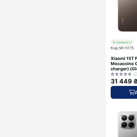
В наявності
Код: MI-5175
Xiaomi 15T 
Mocaccino G
charger) (Gl
31 449 