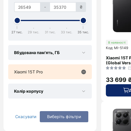
Galaxy
Фотоапарати
Samsung
-
₴
S26 Ultra
Об'єктиви,
Для
Фільтри для
Xiaomi
фотоапаратів
Системи
27 тис.
29 тис.
31 тис.
33 тис.
35 тис.
Galaxy
стабілізації
В наявності
Fold7
для камер
Код: MI-5149
Galaxy
Вбудована пам'ять, ГБ
Flip7
Xiaomi 15T P
(Global Vers
Galaxy
S26
Xiaomi 15T Pro
Galaxy
33 699 
A57
Колір корпусу
Galaxy
A37
Galaxy
M56
Скасувати
Виберіть фільтри
Xcover
7