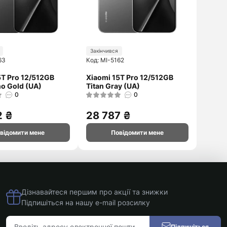
Закінчився
63
Код: MI-5162
5T Pro 12/512GB
Xiaomi 15T Pro 12/512GB
o Gold (UA)
Titan Gray (UA)
0
0
2 ₴
28 787 ₴
відомити мене
Повідомити мене
Дізнавайтеся першим про акції та знижки
Підпишіться на нашу e-mail розсилку
Підпишіться