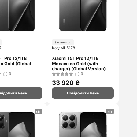
Закінчився
51
Код: MI-5178
5T Pro 12/1TB
Xiaomi 15T Pro 12/1TB
o Gold (Global
Mocaccino Gold (with
charger) (Global Version)
0
0
33 920 ₴
відомити мене
Повідомити мене
хіт
хіт