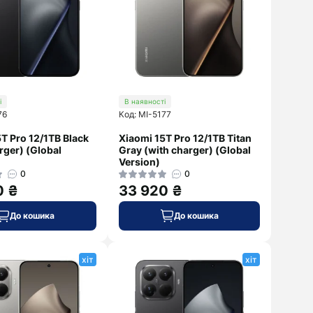
Sony
Marshall
ZTE
Sony
Дивитися
Xiaomi
далі
і
В наявності
76
Код: MI-5177
T Pro 12/1TB Black
Xiaomi 15T Pro 12/1TB Titan
rger) (Global
Gray (with charger) (Global
Version)
0
0
0 ₴
33 920 ₴
До кошика
До кошика
хіт
хіт