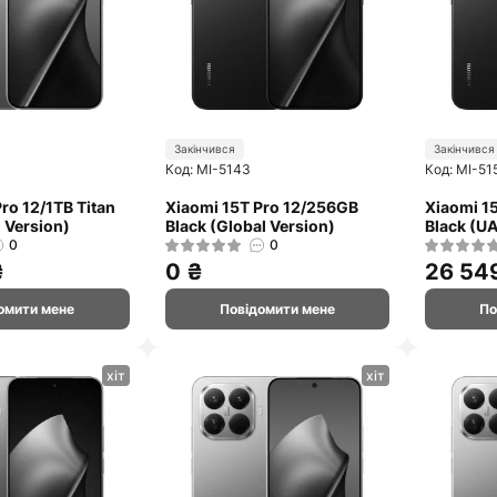
Закінчився
Закінчився
Код: MI-5143
Код: MI-51
ro 12/1TB Titan
Xiaomi 15T Pro 12/256GB
Xiaomi 1
 Version)
Black (Global Version)
Black (UA
0
0
₴
0 ₴
26 54
омити мене
Повідомити мене
По
хіт
хіт