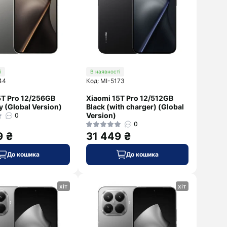
і
В наявності
44
Код: MI-5173
5T Pro 12/256GB
Xiaomi 15T Pro 12/512GB
y (Global Version)
Black (with charger) (Global
Version)
0
0
9 ₴
31 449 ₴
До кошика
До кошика
хіт
хіт