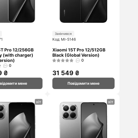
Закінчився
71
Код: MI-5146
5T Pro 12/256GB
Xiaomi 15T Pro 12/512GB
y (with charger)
Black (Global Version)
ersion)
0
0
9 ₴
31 549 ₴
відомити мене
Повідомити мене
хіт
хіт