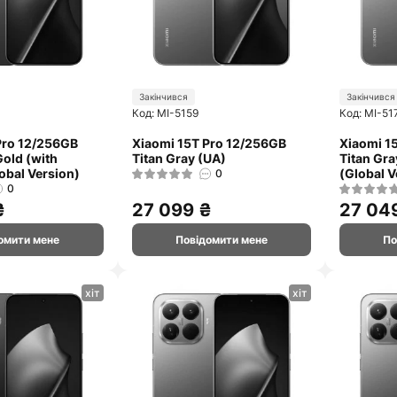
Закінчився
Закінчився
Код: MI-5159
Код: MI-51
Pro 12/256GB
Xiaomi 15T Pro 12/256GB
Xiaomi 1
old (with
Titan Gray (UA)
Titan Gra
obal Version)
(Global V
0
0
₴
27 099 ₴
27 04
омити мене
Повідомити мене
По
хіт
хіт