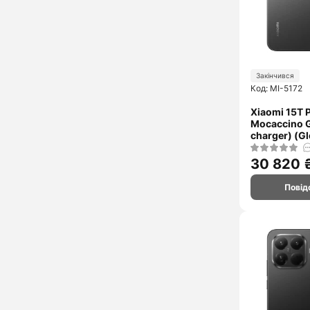
Закінчився
Код: MI-5172
Xiaomi 15T 
Mocaccino G
charger) (Gl
30 820 
Повід