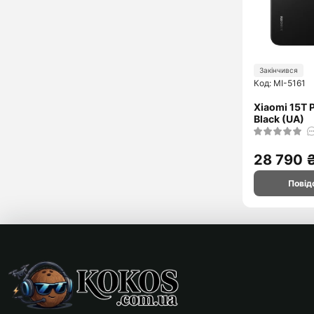
Закінчився
Код: MI-5161
Xiaomi 15T 
Black (UA)
28 790 
Повід