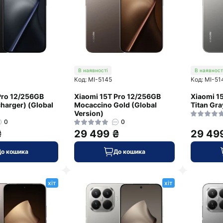
В наявності
В наявност
Код: MI-5145
Код: MI-51
Pro 12/256GB
Xiaomi 15T Pro 12/256GB
Xiaomi 1
charger) (Global
Mocaccino Gold (Global
Titan Gra
Version)
0
0
₴
29 499 ₴
29 49
До кошика
До кошика
хіт
хіт