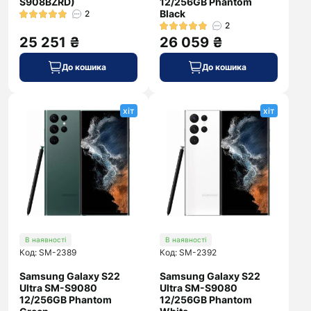
S908BZRD)
12/256GB Phantom
Black
2
2
25 251 ₴
26 059 ₴
До кошика
До кошика
хіт
хіт
В наявності
В наявності
Код: SM-2389
Код: SM-2392
Samsung Galaxy S22
Samsung Galaxy S22
Ultra SM-S9080
Ultra SM-S9080
12/256GB Phantom
12/256GB Phantom