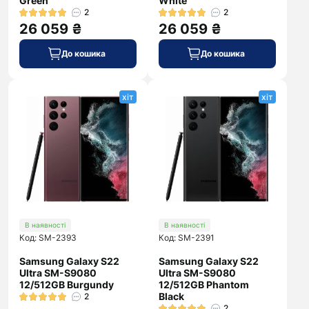
Green
White
2
2
26 059 ₴
26 059 ₴
До кошика
До кошика
хіт
хіт
В наявності
В наявності
Код: SM-2393
Код: SM-2391
Samsung Galaxy S22
Samsung Galaxy S22
Ultra SM-S9080
Ultra SM-S9080
12/512GB Burgundy
12/512GB Phantom
Black
2
2