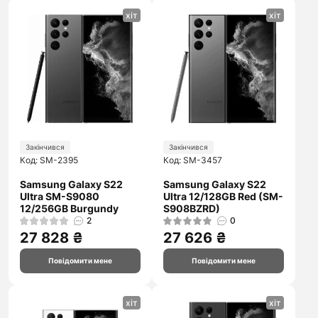
хіт
хіт
Закінчився
Закінчився
Код: SM-2395
Код: SM-3457
Samsung Galaxy S22
Samsung Galaxy S22
Ultra SM-S9080
Ultra 12/128GB Red (SM-
12/256GB Burgundy
S908BZRD)
2
0
27 828 ₴
27 626 ₴
Повідомити мене
Повідомити мене
хіт
хіт