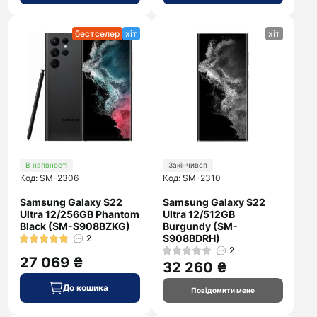
бестселер
хіт
хіт
В наявності
Закінчився
Код: SM-2306
Код: SM-2310
Samsung Galaxy S22
Samsung Galaxy S22
Ultra 12/256GB Phantom
Ultra 12/512GB
Black (SM-S908BZKG)
Burgundy (SM-
S908BDRH)
2
2
27 069 ₴
32 260 ₴
До кошика
Повідомити мене