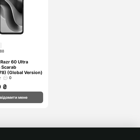
Sony
Marshall
ZTE
Sony
Дивитися
Xiaomi
далі
88
Razr 60 Ultra
 Scarab
8) (Global Version)
0
9 ₴
відомити мене