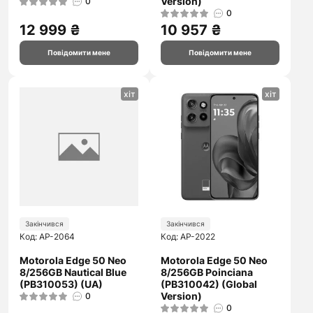
Version)
0
0
12 999 ₴
10 957 ₴
Повідомити мене
Повідомити мене
хіт
хіт
Закінчився
Закінчився
Код: AP-2064
Код: AP-2022
Motorola Edge 50 Neo
Motorola Edge 50 Neo
8/256GB Nautical Blue
8/256GB Poinciana
(PB310053) (UA)
(PB310042) (Global
Version)
0
0