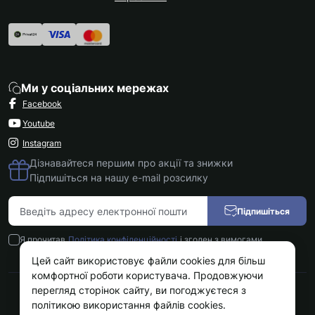
Ми у соціальних мережах
Facebook
Youtube
Instagram
Дізнавайтеся першим про акції та знижки
Підпишіться на нашу e-mail розсилку
Підпишіться
Я прочитав
Політика конфіденційності
і згоден з вимогами
Цей сайт використовує файли cookies для більш
комфортної роботи користувача. Продовжуючи
перегляд сторінок сайту, ви погоджуєтеся з
Kokos.com.ua © 2026
політикою використання файлів cookies.