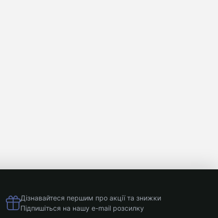
Sony
Marshall
ZTE
Sony
Дивитися
Xiaomi
далі
Дізнавайтеся першим про акції та знижки
Підпишіться на нашу e-mail розсилку