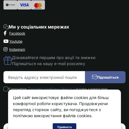
Ми у соціальних мережах
Facebook
Youtube
Instagram
Дізнавайтеся першим про акції та знижки
Підпишіться на нашу e-mail розсилку
Підпишіться
Я прочитав
Політика конфіденційності
і згоден з вимогами
Цей сайт використовує файли cookies для більш
комфортної роботи користувача. Продовжуючи
перегляд сторінок сайту, ви погоджуєтеся з
Kokos.com.ua © 2026
політикою використання файлів cookies.
Прийняти
0
0