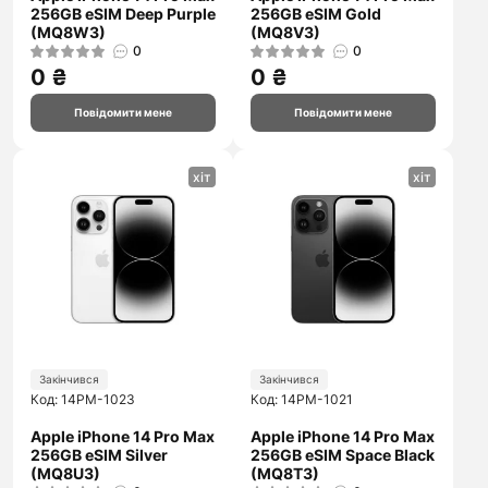
256GB eSIM Deep Purple
256GB eSIM Gold
(MQ8W3)
(MQ8V3)
0
0
0 ₴
0 ₴
Повідомити мене
Повідомити мене
хіт
хіт
Закінчився
Закінчився
Код: 14PM-1023
Код: 14PM-1021
Apple iPhone 14 Pro Max
Apple iPhone 14 Pro Max
256GB eSIM Silver
256GB eSIM Space Black
(MQ8U3)
(MQ8T3)