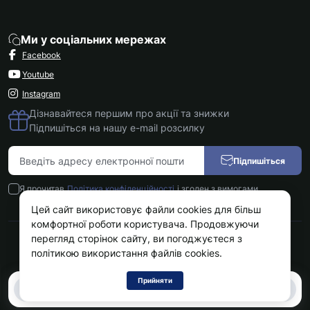
Ми у соціальних мережах
Facebook
Youtube
Instagram
Дізнавайтеся першим про акції та знижки
Підпишіться на нашу e-mail розсилку
Підпишіться
Я прочитав
Політика конфіденційності
і згоден з вимогами
Цей сайт використовує файли cookies для більш
комфортної роботи користувача. Продовжуючи
перегляд сторінок сайту, ви погоджуєтеся з
Kokos.com.ua © 2026
політикою використання файлів cookies.
Прийняти
0
0