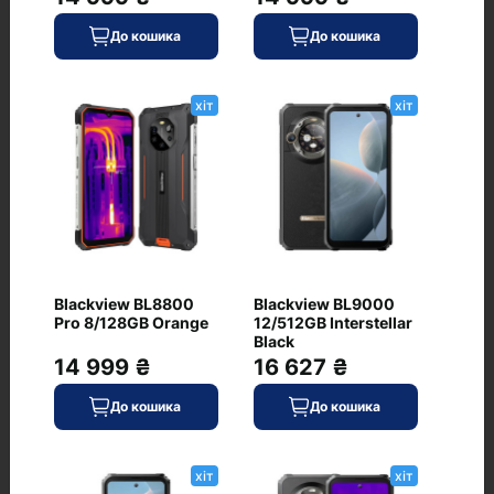
Живлення
До кошика
До кошика
Ємність акумулятора, мА·год
5000
хіт
хіт
Додатково
Стереодинаміки
є
Ще
Звук налаштований AKG, відтворення звуку Hi-Res
якості 32-bit/384kHz, Samsung DeX, Samsung
Wireless DeX
Blackview BL8800
Blackview BL9000
Pro 8/128GB Orange
12/512GB Interstellar
Black
14 999 ₴
16 627 ₴
Відгуки
До кошика
До кошика
+ Додати відгук
хіт
хіт