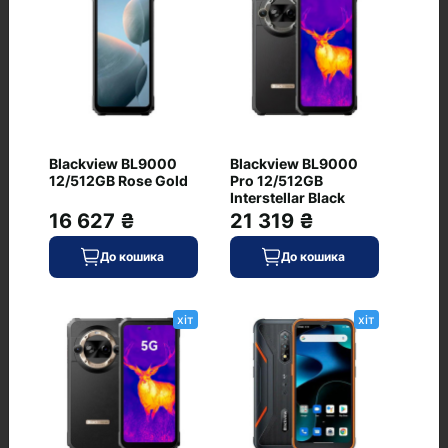
Немає відгуків про цей товар, станьте
першим, залиште свій відгук.
Blackview BL9000
Blackview BL9000
12/512GB Rose Gold
Pro 12/512GB
Interstellar Black
16 627 ₴
21 319 ₴
До кошика
До кошика
Питання та відповіді
хіт
хіт
+ Додати питання