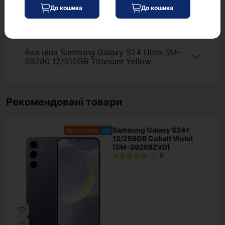
Які умови доставки для Samsung Galaxy
До кошика
До кошика
S24 Ultra SM-S9280 12/512GB Titanium
Yellow
Яка ціна Samsung Galaxy S24 Ultra SM-
S9280 12/512GB Titanium Yellow
Рекомендовані товари
Samsung Galaxy S24+
бестселер
хіт
12/256GB Cobalt Violet
(SM-S926BZVD)
5