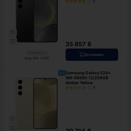
5
35 857 ₴
В наявності
До кошика
Код: SM-3090
Samsung Galaxy S24+
хіт
SM-S9260 12/256GB
Amber Yellow
3