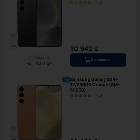
5
30 942 ₴
В наявності
До кошика
Код: SM-3086
Samsung Galaxy S24+
хіт
12/256GB Orange (SM-
S926B)
0