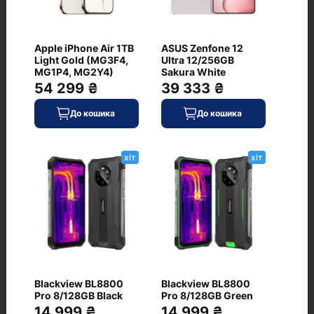
Ширина, мм
79
Apple iPhone Air 1TB
ASUS Zenfone 12
Захист від пилу і вологи
Light Gold (MG3F4,
Ultra 12/256GB
+ (IP68)
MG1P4, MG2Y4)
Sakura White
54 299 ₴
39 333 ₴
Колір корпусу
жовтий
До кошика
До кошика
Маса, г
233
хіт
хіт
Матеріал кришки/рамки
скло/титан
Тип клавіатури
екранне введення
Товщина, мм
Blackview BL8800
Blackview BL8800
8.6
Pro 8/128GB Black
Pro 8/128GB Green
14 999 ₴
14 999 ₴