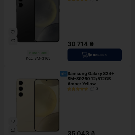
30 714 ₴
В наявності
До кошика
Код: SM-3165
Samsung Galaxy S24+
хіт
SM-S9260 12/512GB
Amber Yellow
3
35 043 ₴