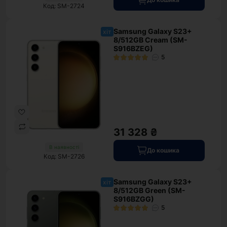
Код: SM-2724
Samsung Galaxy S23+
хіт
8/512GB Cream (SM-
S916BZEG)
5
31 328 ₴
В наявності
До кошика
Код: SM-2726
Samsung Galaxy S23+
хіт
8/512GB Green (SM-
S916BZGG)
5