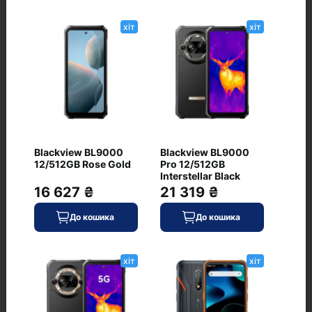
Відгуки
хіт
хіт
+ Додати відгук
Немає відгуків про цей товар, станьте
першим, залиште свій відгук.
Blackview BL9000
Blackview BL9000
12/512GB Rose Gold
Pro 12/512GB
Interstellar Black
16 627 ₴
21 319 ₴
До кошика
До кошика
хіт
хіт
Питання та відповіді