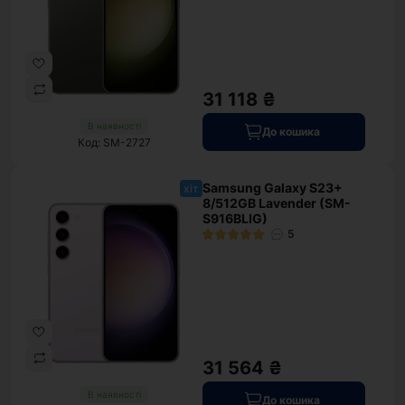
31 118 ₴
В наявності
До кошика
Код: SM-2727
Samsung Galaxy S23+
хіт
8/512GB Lavender (SM-
S916BLIG)
5
31 564 ₴
В наявності
До кошика