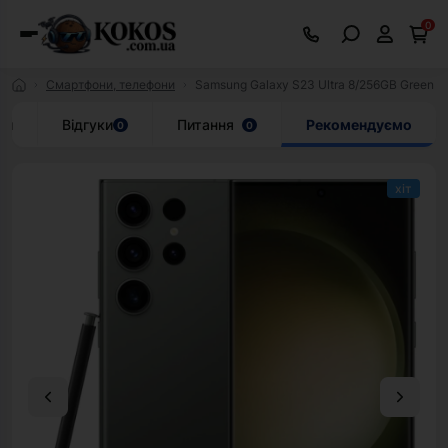
0
Смартфони, телефони
Samsung Galaxy S23 Ultra 8/256GB Green 
ки
Відгуки
Питання
Рекомендуємо
0
0
хіт