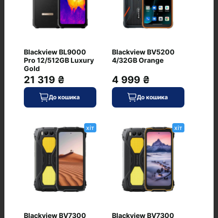
+ Додати питання
Blackview BL9000
Blackview BV5200
Pro 12/512GB Luxury
4/32GB Orange
Gold
Немає питань про даний товар, станьте
21 319 ₴
4 999 ₴
першим і задайте своє питання.
До кошика
До кошика
хіт
хіт
Часті питання про товар Samsung
Galaxy S23 Ultra 8/256GB Green (SM-
Blackview BV7300
Blackview BV7300