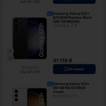
Код: SM-2728
Samsung Galaxy S23+
хіт
8/512GB Phantom Black
(SM-S916BZKG)
5
31 118 ₴
В наявності
До кошика
Код: SM-2725
Samsung Galaxy S23+
хіт
SM-S9160 8/256GB
Cream
1