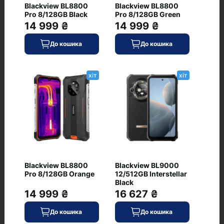
8.9
Blackview BL8800
Blackview BL8800
Pro 8/128GB Black
Pro 8/128GB Green
14 999 ₴
14 999 ₴
Живлення
До кошика
До кошика
Обладнання
хіт
хіт
Тихий клік
5000
Додатково
Стереодинаміки
є
Blackview BL8800
Blackview BL9000
Ще
Pro 8/128GB Orange
12/512GB Interstellar
Звук налаштований AKG, відтворення звуку Hi-Res
Black
14 999 ₴
16 627 ₴
якості 32-bit/384kHz, Samsung DeX, Samsung
Wireless DeX
До кошика
До кошика