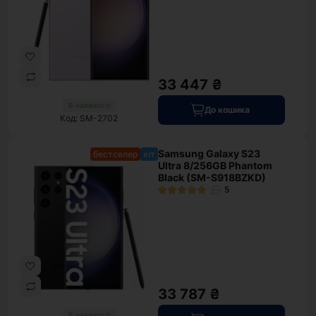
33 447 ₴
В наявності
До кошика
Код: SM-2702
Samsung Galaxy S23
бестселер
хіт
Ultra 8/256GB Phantom
Black (SM-S918BZKD)
5
33 787 ₴
В наявності