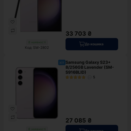
33 703 ₴
В наявності
До кошика
Код: SM-2802
Samsung Galaxy S23+
хіт
8/256GB Lavender (SM-
S916BLID)
5
27 085 ₴
В наявності
До кошика