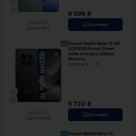
8 599 ₴
В наявності
До кошика
Код: MI-5411
Xiaomi Redmi Note 15 4G
хіт
8/256GB Forest Green
(with charger) (Global
Version)
0
9 720 ₴
В наявності
До кошика
Код: K-730691
Xiaomi Redmi Note 15
хіт