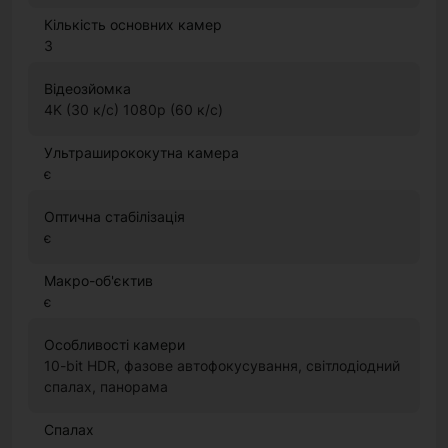
Кількість основних камер
3
Відеозйомка
4K (30 к/с) 1080p (60 к/с)
Ультраширококутна камера
є
Оптична стабілізація
є
Макро-об'єктив
є
Особливості камери
10-bit HDR, фазове автофокусування, світлодіодний
спалах, панорама
Спалах