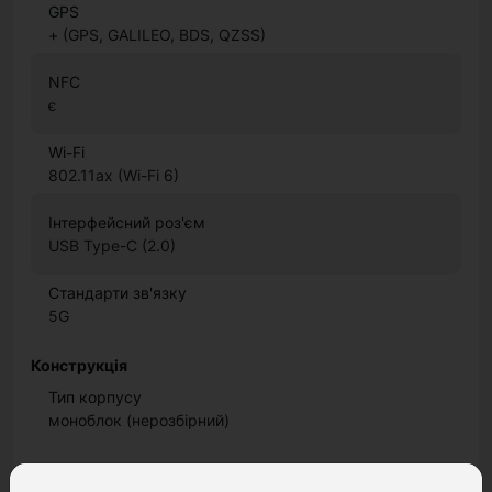
GPS
+ (GPS, GALILEO, BDS, QZSS)
NFC
є
Wi-Fi
802.11ax (Wi-Fi 6)
Інтерфейсний роз'єм
USB Type-C (2.0)
Стандарти зв'язку
5G
Конструкція
Тип корпусу
моноблок (нерозбірний)
Корпус