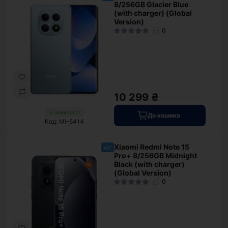
8/256GB Glacier Blue
(with charger) (Global
Version)
0
10 299 ₴
В наявності
До кошика
Код: MI-5414
Xiaomi Redmi Note 15
хіт
Pro+ 8/256GB Midnight
Black (with charger)
(Global Version)
0