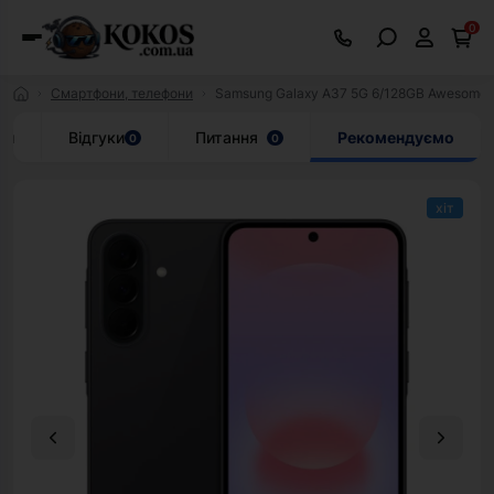
0
Смартфони, телефони
Samsung Galaxy A37 5G 6/128GB Awesome 
ки
Відгуки
Питання
Рекомендуємо
0
0
хіт