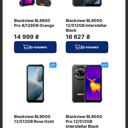
Blackview BL8800
Blackview BL9000
Немає відгуків про цей товар, станьте
Pro 8/128GB Orange
12/512GB Interstellar
першим, залиште свій відгук.
Black
14 999 ₴
16 627 ₴
До кошика
До кошика
хіт
хіт
Питання та відповіді
+ Додати питання
Blackview BL9000
Blackview BL9000
12/512GB Rose Gold
Pro 12/512GB
Interstellar Black