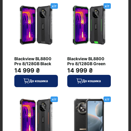
Товщина, мм
хіт
хіт
7.4
Живлення
Ємність акумулятора, мА·год
5000
Blackview BL8800
Blackview BL8800
Pro 8/128GB Black
Pro 8/128GB Green
Додатково
14 999 ₴
14 999 ₴
Стереодинаміки
До кошика
До кошика
є
хіт
хіт
Відгуки
+ Додати відгук