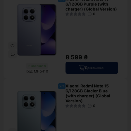
6/128GB Purple (with
charger) (Global Version)
0
8 599 ₴
В наявності
До кошика
Код: MI-5410
Xiaomi Redmi Note 15
хіт
6/128GB Glacier Blue
(with charger) (Global
Version)
0