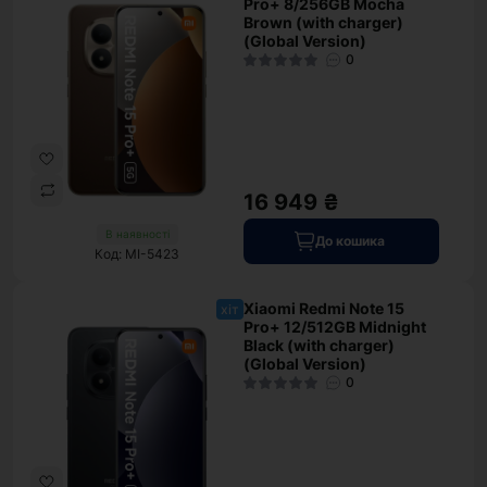
Pro+ 8/256GB Mocha
Brown (with charger)
(Global Version)
0
16 949 ₴
В наявності
До кошика
Код: MI-5423
Xiaomi Redmi Note 15
хіт
Pro+ 12/512GB Midnight
Black (with charger)
(Global Version)
0