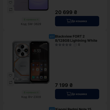
20 699 ₴
В наявності
До кошика
Код: SM-3629
Blackview FORT 2
хіт
8/128GB Lightning White
0
7 199 ₴
В наявності
До кошика
Код: BV-2309
Xiaomi Redmi Note 15
хіт