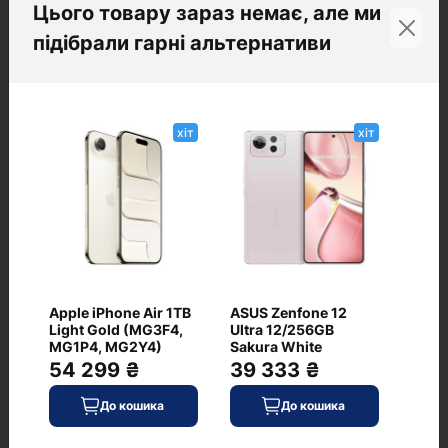
Висота, мм
Цього товару зараз немає, але ми
162.9
підібрали гарні альтернативи
Ширина, мм
78.2
хіт
хіт
Захист від пилу і вологи
+ (IP67)
Колір корпусу
чорний
Маса, г
196
Apple iPhone Air 1TB
ASUS Zenfone 12
Матеріал кришки/рамки
Light Gold (MG3F4,
Ultra 12/256GB
MG1P4, MG2Y4)
Sakura White
скло (Gorilla Glass Victus+) / пластик
54 299 ₴
39 333 ₴
Тип клавіатури
До кошика
До кошика
екранне введення