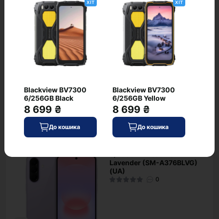
хіт
хіт
наявності?
Які умови доставки для Samsung Galaxy
A37 5G 6/128GB Awesome Charcoal (SM-
A376BZAB) (UA)
Яка ціна Samsung Galaxy A37 5G 6/128GB
Awesome Charcoal (SM-A376BZAB) (UA)
Blackview BV7300
Blackview BV7300
6/256GB Black
6/256GB Yellow
8 699 ₴
8 699 ₴
Рекомендовані товари
До кошика
До кошика
Samsung Galaxy A37 5G
хіт
8/256GB Awesome
Lavender (SM-A376BLVG)
(UA)
0