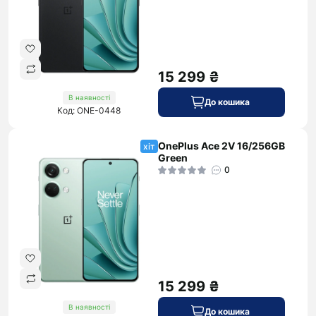
15 299 ₴
В наявності
До кошика
Код: ONE-0448
OnePlus Ace 2V 16/256GB
хіт
Green
0
15 299 ₴
В наявності
До кошика