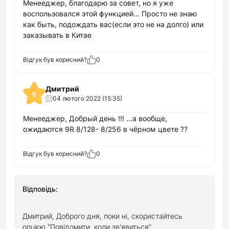
Менееджер, благодарю за совет, но я уже
воспользовался этой функцией... Просто не знаю
как быть, подождать вас(если это не на долго) или
заказывать в Китае
Відгук був корисний?
0
Дмитрий
5
04 лютого 2022 (15:35)
Менееджер, Добрый день !!! ...а вообще,
ожидаются 9R 8/128- 8/256 в чёрном цвете ??
Відгук був корисний?
0
Відповідь:
Дмитрий, Доброго дня, поки ні, скористайтесь
опцією "Повідомити, коли зв'явиться".