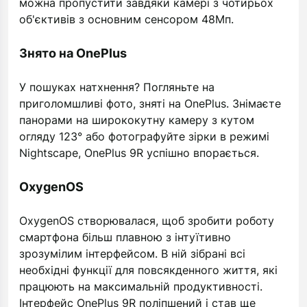
можна пропустити завдяки камері з чотирьох
об'єктивів з основним сенсором 48Мп.
Знято на OnePlus
У пошуках натхнення? Погляньте на
приголомшливі фото, зняті на OnePlus. Знімаєте
панорами на ширококутну камеру з кутом
огляду 123° або фотографуйте зірки в режимі
Nightscape, OnePlus 9R успішно впорається.
OxygenOS
OxygenOS створювалася, щоб зробити роботу
смартфона більш плавною з інтуїтивно
зрозумілим інтерфейсом. В ній зібрані всі
необхідні функції для повсякденного життя, які
працюють на максимальній продуктивності.
Інтерфейс OnePlus 9R поліпшений і став ще