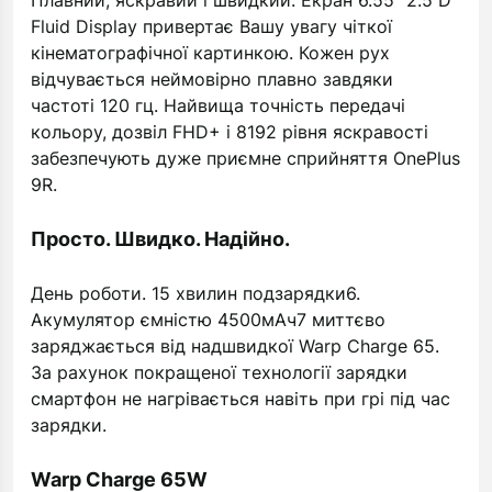
Плавний, яскравий і швидкий. Екран 6.55" 2.5 D
Fluid Display привертає Вашу увагу чіткої
кінематографічної картинкою. Кожен рух
відчувається неймовірно плавно завдяки
частоті 120 гц. Найвища точність передачі
кольору, дозвіл FHD+ і 8192 рівня яскравості
забезпечують дуже приємне сприйняття OnePlus
9R.
Просто. Швидко. Надійно.
День роботи. 15 хвилин подзарядки6.
Акумулятор ємністю 4500мАч7 миттєво
заряджається від надшвидкої Warp Charge 65.
За рахунок покращеної технології зарядки
смартфон не нагрівається навіть при грі під час
зарядки.
Warp Charge 65W