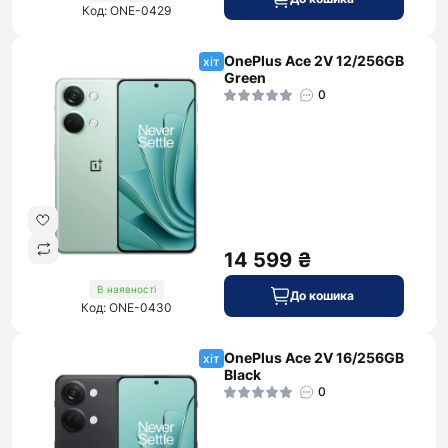
Код: ONE-0429
OnePlus Ace 2V 12/256GB
хіт
Green
0
14 599 ₴
В наявності
До кошика
Код: ONE-0430
OnePlus Ace 2V 16/256GB
хіт
Black
0