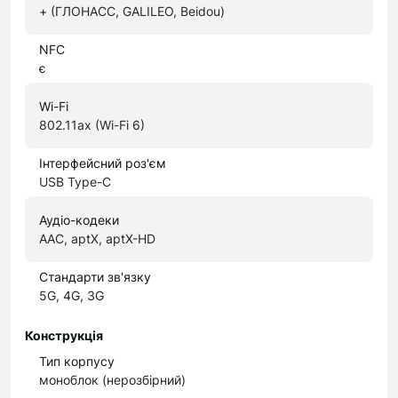
+ (ГЛОНАСС, GALILEO, Beidou)
NFC
є
Wi-Fi
802.11ax (Wi-Fi 6)
Інтерфейсний роз'єм
USB Type-C
Аудіо-кодеки
AAC, aptX, aptX-HD
Стандарти зв'язку
5G, 4G, 3G
Конструкція
Тип корпусу
моноблок (нерозбірний)