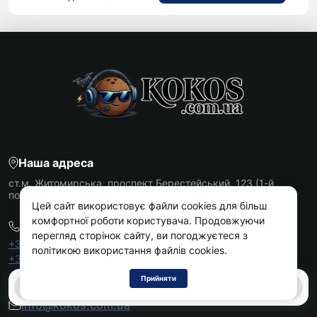
Наша адреса
ст.м. Житомирська, проспект Берестейський, 123 (1-й
поверх)
Цей сайт використовує файли cookies для більш
комфортної роботи користувача. Продовжуючи
Телефони
перегляд сторінок сайту, ви погоджуєтеся з
+38 044 361 65 85
політикою використання файлів cookies.
+38 098 963 60 26
+38 099 538 93 93
Прийняти
0
0
info@kokos.com.ua