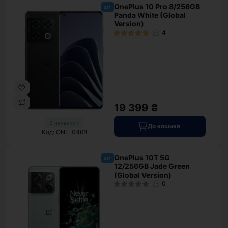
OnePlus 10 Pro 8/256GB
хіт
Panda White (Global
Version)
4
19 399 ₴
В наявності
До кошика
Код: ONE-0468
OnePlus 10T 5G
хіт
12/256GB Jade Green
(Global Version)
0