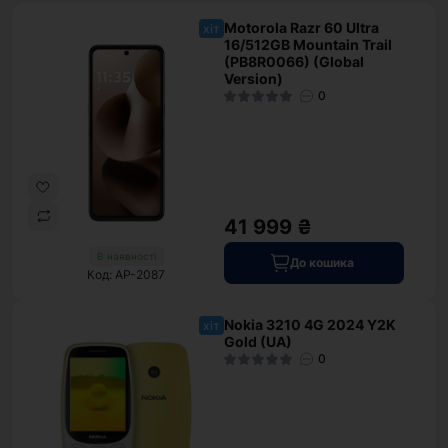
Motorola Razr 60 Ultra
хіт
16/512GB Mountain Trail
(PB8R0066) (Global
Version)
0
41 999 ₴
В наявності
До кошика
Код: AP-2087
Nokia 3210 4G 2024 Y2K
хіт
Gold (UA)
0