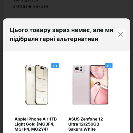
складаний екран
Корпус
Висота, мм
Цього товару зараз немає, але ми
171.3
підібрали гарні альтернативи
Ширина, мм
73.99
хіт
хіт
Захист від пилу і вологи
IP48
Колір корпусу
блакитний
Маса, г
188
Apple iPhone Air 1TB
ASUS Zenfone 12
Матеріал кришки/рамки
Light Gold (MG3F4,
Ultra 12/256GB
MG1P4, MG2Y4)
Sakura White
метал/пластик