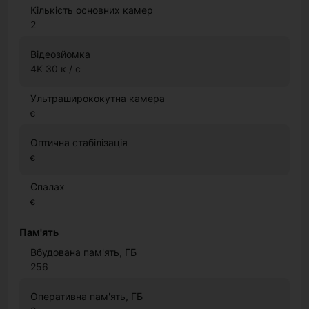
Кількість основних камер
2
Відеозйомка
4K 30 к / с
Ультраширококутна камера
є
Оптична стабілізація
є
Спалах
є
Пам'ять
Вбудована пам'ять, ГБ
256
Оперативна пам'ять, ГБ