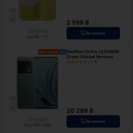
2 599 ₴
В наявності
До кошика
Код: NK-1172
OnePlus 10 Pro 12/256GB
бестселер
хіт
Green (Global Version)
4
20 299 ₴
В наявності
До кошика
Код: ONE-0206