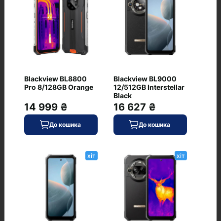
Стереодинаміки
є
Відгуки
Blackview BL8800
Blackview BL9000
Pro 8/128GB Orange
+ Додати відгук
12/512GB Interstellar
Black
14 999 ₴
16 627 ₴
До кошика
До кошика
Немає відгуків про цей товар, станьте
першим, залиште свій відгук.
хіт
хіт