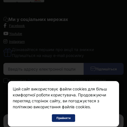
Ми у соціальних мережах
Facebook
Youtube
Instagram
Дізнавайтеся першим про акції та знижки
Підпишіться на нашу e-mail розсилку
Підпишіться
Я прочитав
Політика конфіденційності
і згоден з вимогами
Цей сайт використовує файли cookies для більш
комфортної роботи користувача. Продовжуючи
перегляд сторінок сайту, ви погоджуєтеся з
Kokos.com.ua © 2026
політикою використання файлів cookies.
Прийняти
0
0