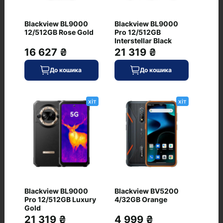
Blackview BL9000
Blackview BL9000
12/512GB Rose Gold
Pro 12/512GB
Interstellar Black
Питання та відповіді
16 627 ₴
21 319 ₴
+ Додати питання
До кошика
До кошика
хіт
хіт
Немає питань про даний товар, станьте
першим і задайте своє питання.
Blackview BL9000
Blackview BV5200
Pro 12/512GB Luxury
4/32GB Orange
Gold
21 319 ₴
4 999 ₴