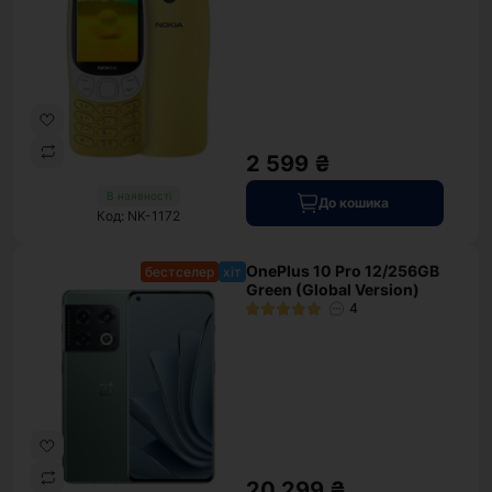
2 599 ₴
В наявності
До кошика
Код: NK-1172
OnePlus 10 Pro 12/256GB
бестселер
хіт
Green (Global Version)
4
20 299 ₴