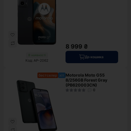
8 999 ₴
В наявності
До кошика
Код: AP-2062
Motorola Moto G55
бестселер
хіт
8/256GB Forest Gray
(PB620003CN)
0