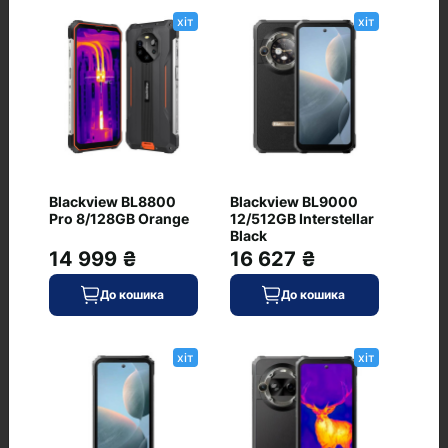
Стереодинаміки
хіт
хіт
є
Ще
Dolby Atmos, Hi-Res Audio
Відгуки
Blackview BL8800
Blackview BL9000
Pro 8/128GB Orange
12/512GB Interstellar
+ Додати відгук
Black
14 999 ₴
16 627 ₴
До кошика
До кошика
Немає відгуків про цей товар, станьте
першим, залиште свій відгук.
хіт
хіт