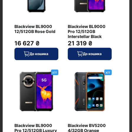
Blackview BL9000
Blackview BL9000
12/512GB Rose Gold
Pro 12/512GB
Interstellar Black
16 627 ₴
21 319 ₴
Питання та відповіді
До кошика
До кошика
+ Додати питання
хіт
хіт
Немає питань про даний товар, станьте
першим і задайте своє питання.
Blackview BL9000
Blackview BV5200
Pro 12/512GB Luxury
4/32GB Orange