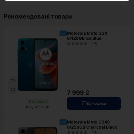
Рекомендовані товари
Motorola Moto G34
хіт
8/128GB Ice Blue
0
7 999 ₴
В наявності
До кошика
Код: AP-2130
Motorola Moto G34S
хіт
8/256GB Charcoal Black
0