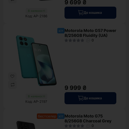
9 699 ₴
В наявності
До кошика
Код: AP-2186
Motorola Moto G57 Power
хіт
8/256GB Fluidity (UA)
0
9 999 ₴
В наявності
До кошика
Код: AP-2197
Motorola Moto G75
бестселер
хіт
8/256GB Charcoal Grey
0