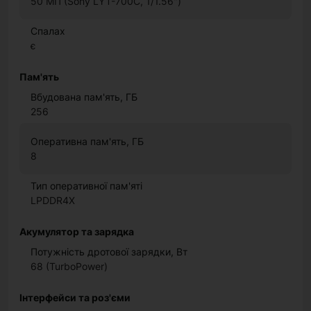
50 МП (Sony LYT-700C, 1/1.56")
Спалах
є
Пам'ять
Вбудована пам'ять, ГБ
256
Оперативна пам'ять, ГБ
8
Тип оперативної пам'яті
LPDDR4X
Акумулятор та зарядка
Потужність дротової зарядки, Вт
68 (TurboPower)
Інтерфейси та роз'єми