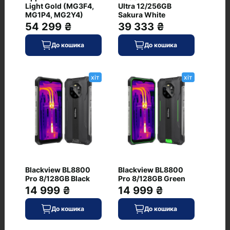
Матеріал кришки/рамки
Light Gold (MG3F4,
Ultra 12/256GB
MG1P4, MG2Y4)
Sakura White
пластик
54 299 ₴
39 333 ₴
Тип клавіатури
До кошика
До кошика
екранне введення
Товщина, мм
хіт
хіт
8.25
Ударостійкість
+ (MIL-STD-810H)
Живлення
Blackview BL8800
Blackview BL8800
Обладнання
Pro 8/128GB Black
Pro 8/128GB Green
Тихий клік
14 999 ₴
14 999 ₴
5200 / 5500 (для індійського регіону)
До кошика
До кошика
Додатково