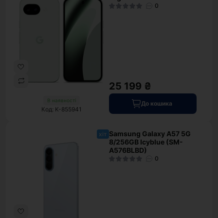
0
25 199 ₴
В наявності
До кошика
Код: K-855941
Samsung Galaxy A57 5G
хіт
8/256GB Icyblue (SM-
A576BLBD)
0