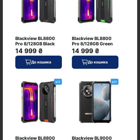
8.5
Живлення
Ємність акумулятора, мА·год
5000
Blackview BL8800
Blackview BL8800
Pro 8/128GB Black
Pro 8/128GB Green
14 999 ₴
14 999 ₴
Додатково
Стереодинаміки
До кошика
До кошика
є
хіт
хіт
Відгуки
+ Додати відгук
Немає відгуків про цей товар, станьте
Blackview BL8800
Blackview BL9000