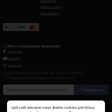
Контакти
Карта сайту
Виробники
Ми у соціальних мережах
Facebook
Youtube
Instagram
Дізнавайтеся першим про акції та знижки
Підпишіться на нашу e-mail розсилку
Підпишіться
Я прочитав
Політика конфіденційності
і згоден з вимогами
Цей сайт використовує файли cookies для більш