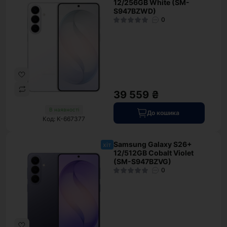
12/256GB White (SM-
S947BZWD)
0
39 559 ₴
В наявності
До кошика
Код: K-667377
Samsung Galaxy S26+
хіт
12/512GB Cobalt Violet
(SM-S947BZVG)
0