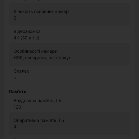
Кількість основних камер
2
Відеозйомка
4K (30 к / с)
Особливості камери
HDR, панорама, автофокус
Спалах
є
Пам'ять
Вбудована пам'ять, ГБ
128
Оперативна пам'ять, ГБ
4