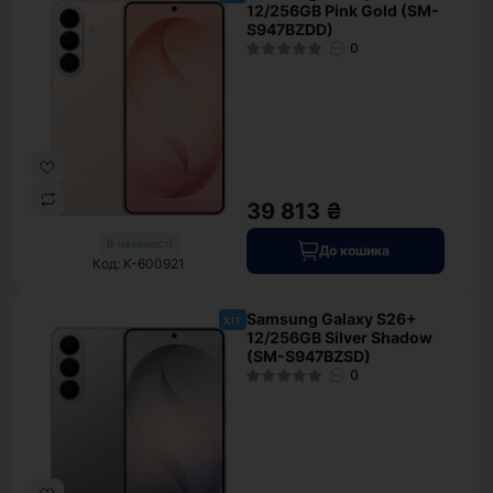
12/256GB Pink Gold (SM-
S947BZDD)
0
39 813 ₴
В наявності
До кошика
Код: K-600921
Samsung Galaxy S26+
хіт
12/256GB Silver Shadow
(SM-S947BZSD)
0