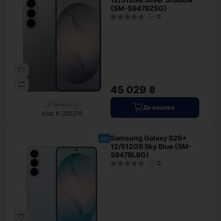
(SM-S947BZSG)
0
45 029 ₴
В наявності
До кошика
Код: K-255216
Samsung Galaxy S26+
хіт
12/512GB Sky Blue (SM-
S947BLBG)
0