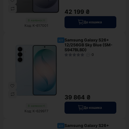
42 199 ₴
В наявності
До кошика
Код: K-617001
Samsung Galaxy S26+
хіт
12/256GB Sky Blue (SM-
S947BLBD)
0
39 864 ₴
В наявності
До кошика
Код: K-629977
Samsung Galaxy S26+
хіт