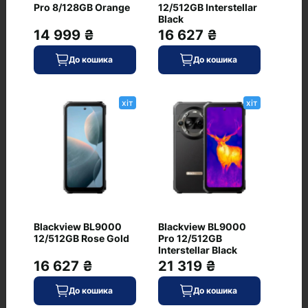
першим, залиште свій відгук.
Pro 8/128GB Orange
12/512GB Interstellar
Black
14 999 ₴
16 627 ₴
До кошика
До кошика
хіт
хіт
Питання та відповіді
+ Додати питання
Blackview BL9000
Blackview BL9000
12/512GB Rose Gold
Pro 12/512GB
Interstellar Black
16 627 ₴
21 319 ₴
Немає питань про даний товар, станьте
першим і задайте своє питання.
До кошика
До кошика