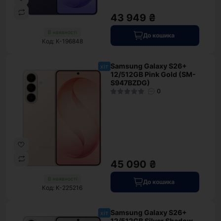
43 949 ₴
В наявності
До кошика
Код: K-196848
Samsung Galaxy S26+
хіт
12/512GB Pink Gold (SM-
S947BZDG)
0
45 090 ₴
В наявності
До кошика
Код: K-225216
Samsung Galaxy S26+
хіт
12/512GB Silver Shadow