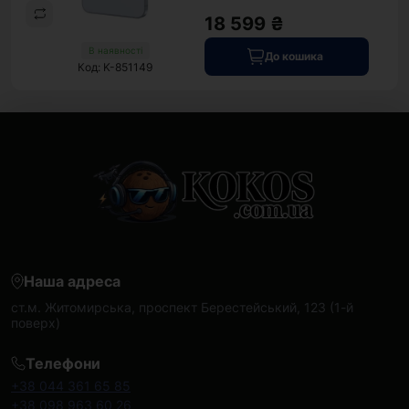
18 599 ₴
В наявності
До кошика
Код: K-851149
Наша адреса
ст.м. Житомирська, проспект Берестейський, 123 (1-й
поверх)
Телефони
+38 044 361 65 85
+38 098 963 60 26