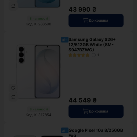
43 990 ₴
В наявності
До кошика
Код: K-288590
Samsung Galaxy S26+
хіт
12/512GB White (SM-
S947BZWG)
1
44 549 ₴
В наявності
До кошика
Код: K-317854
Google Pixel 10a 8/256GB
хіт
Fog