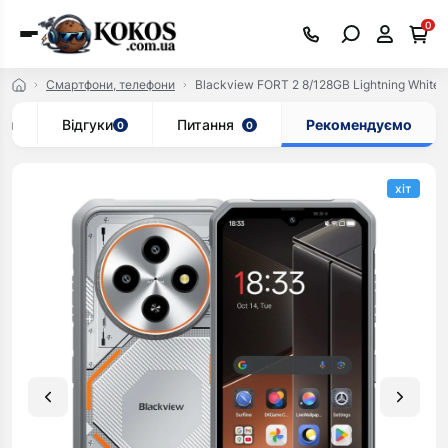
0
Смартфони, телефони
Blackview FORT 2 8/128GB Lightning White
ки
Відгуки
Питання
Рекомендуємо
0
0
хіт