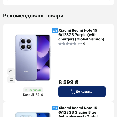
Рекомендовані товари
Xiaomi Redmi Note 15
хіт
6/128GB Purple (with
charger) (Global Version)
0
8 599 ₴
В наявності
До кошика
Код: MI-5410
Xiaomi Redmi Note 15
хіт
6/128GB Glacier Blue
(with charger) (Global