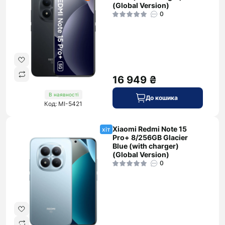
(Global Version)
0
16 949 ₴
В наявності
До кошика
Код: MI-5421
Xiaomi Redmi Note 15
хіт
Pro+ 8/256GB Glacier
Blue (with charger)
(Global Version)
0