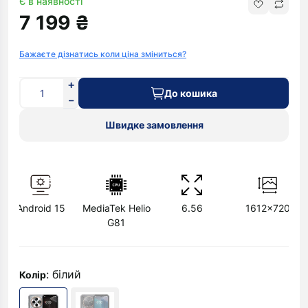
Є в наявності
7 199 ₴
Бажаєте дізнатись коли ціна зміниться?
До кошика
Швидке замовлення
Android 15
MediaTek Helio
6.56
1612x720
G81
: білий
Колір