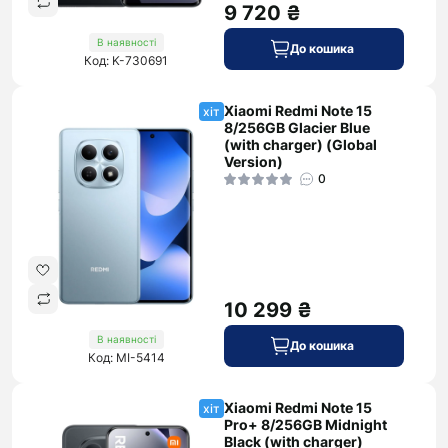
9 720 ₴
В наявності
До кошика
Код: K-730691
Xiaomi Redmi Note 15
хіт
8/256GB Glacier Blue
(with charger) (Global
Version)
0
10 299 ₴
В наявності
До кошика
Код: MI-5414
Xiaomi Redmi Note 15
хіт
Pro+ 8/256GB Midnight
Black (with charger)