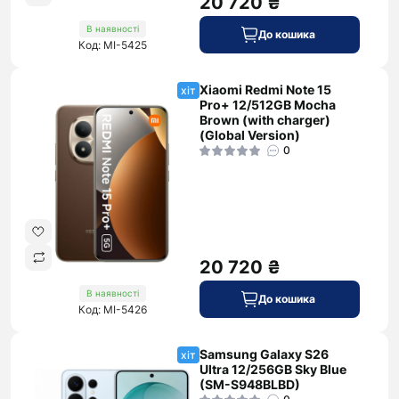
20 720 ₴
В наявності
До кошика
Код: MI-5425
Xiaomi Redmi Note 15
хіт
Pro+ 12/512GB Mocha
Brown (with charger)
(Global Version)
0
20 720 ₴
В наявності
До кошика
Код: MI-5426
Samsung Galaxy S26
хіт
Ultra 12/256GB Sky Blue
(SM-S948BLBD)