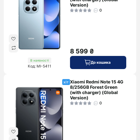
Version)
0
8 599 ₴
В наявності
До кошика
Код: MI-5411
Xiaomi Redmi Note 15 4G
хіт
8/256GB Forest Green
(with charger) (Global
Version)
0