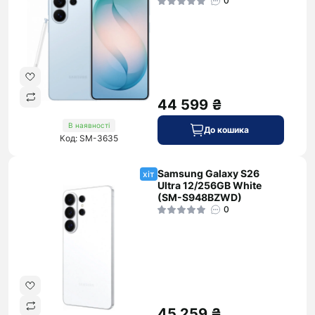
0
44 599 ₴
В наявності
До кошика
Код: SM-3635
Samsung Galaxy S26
хіт
Ultra 12/256GB White
(SM-S948BZWD)
0
45 259 ₴