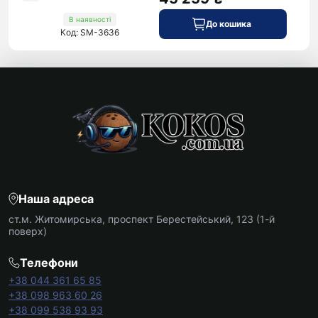
В наявності
До кошика
Код: SM-3636
Наша адреса
ст.м. Житомирська, проспект Берестейський, 123 (1-й
поверх)
Телефони
+38 044 361 65 85
+38 098 963 60 26
+38 099 538 93 93