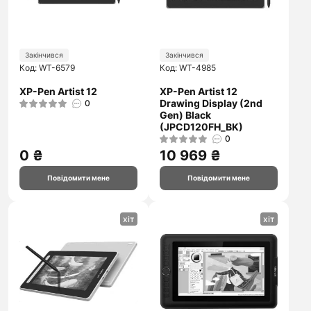
Закінчився
Закінчився
Код: WT-6579
Код: WT-4985
XP-Pen Artist 12
XP-Pen Artist 12
Drawing Display (2nd
0
Gen) Black
(JPCD120FH_BK)
0
0 ₴
10 969 ₴
Повідомити мене
Повідомити мене
хіт
хіт