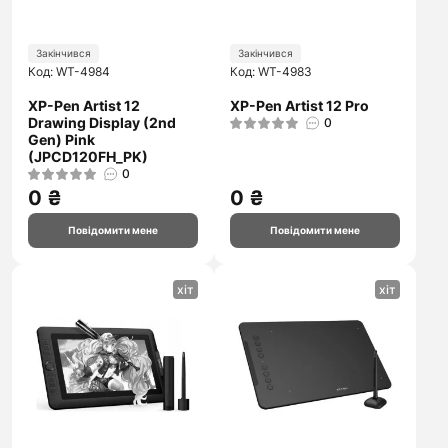
Закінчився
Закінчився
Код: WT-4984
Код: WT-4983
XP-Pen Artist 12
XP-Pen Artist 12 Pro
Drawing Display (2nd
0
Gen) Pink
(JPCD120FH_PK)
0
0 ₴
0 ₴
Повідомити мене
Повідомити мене
хіт
хіт