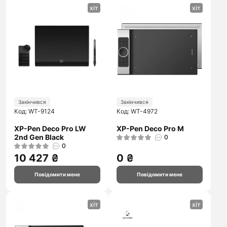
хіт
хіт
Закінчився
Закінчився
Код: WT-9124
Код: WT-4972
XP-Pen Deco Pro LW
XP-Pen Deco Pro M
2nd Gen Black
0
0
10 427 ₴
0 ₴
Повідомити мене
Повідомити мене
хіт
хіт