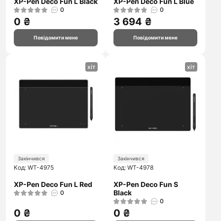
XP-Pen Deco Fun L Black
XP-Pen Deco Fun L Blue
0
0
0 ₴
3 694 ₴
Повідомити мене
Повідомити мене
хіт
хіт
Закінчився
Закінчився
Код: WT-4975
Код: WT-4978
XP-Pen Deco Fun L Red
XP-Pen Deco Fun S
Black
0
0
0 ₴
0 ₴