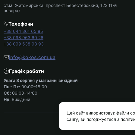
ст.м. Житомирська, проспект Берестейський, 123 (1-й
поверх)
Телефони
+38 044 361 65 85
+38 098 963 60 26
+38 099 538 93 93
info@kokos.com.ua
Графік роботи
Увага 8 серпня у магазині вихідний
Пн - Пт:
09:00–18:00
Сб:
09:00-14:00
Нд:
Вихідний
Цей сайт використовує файли co
сайту, ви погоджуєтеся з політи