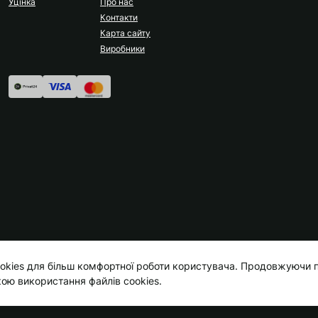
Уцінка
Про нас
Контакти
Карта сайту
Виробники
okies для більш комфортної роботи користувача. Продовжуючи п
кою використання файлів cookies.
Kokos.com.ua © 2026