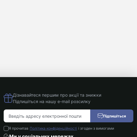
Дізнавайтеся першим про акції та знижки
Підпишіться на нашу e-mail розсилку
Підпишіться
Я прочитав
Політика конфіденційності
і згоден з вимогами
Ми у соціальних мережах