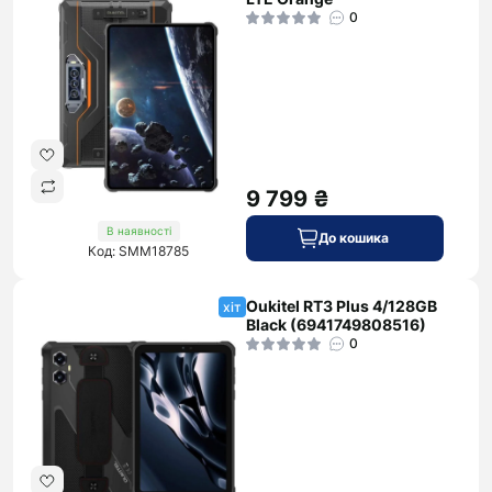
0
9 799 ₴
В наявності
До кошика
Код: SMM18785
Oukitel RT3 Plus 4/128GB
хіт
Black (6941749808516)
0