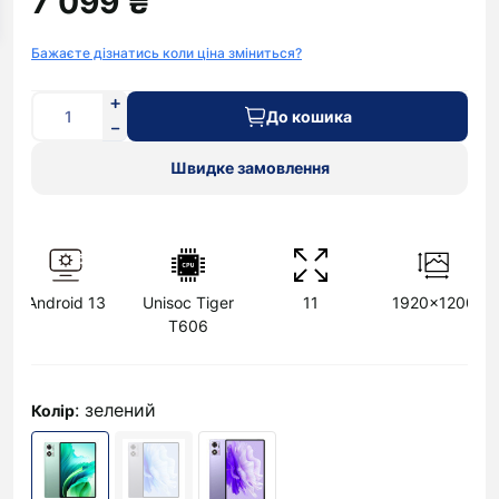
7 099 ₴
Бажаєте дізнатись коли ціна зміниться?
До кошика
Швидке замовлення
Android 13
Unisoc Tiger
11
1920x1200
T606
: зелений
Колір