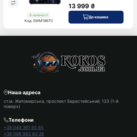
13 999 ₴
В наявності
До кошика
Код: SMM18670
Наша адреса
ст.м. Житомирська, проспект Берестейський, 123 (1-й
поверх)
Телефони
+38 044 361 65 85
+38 098 963 60 26