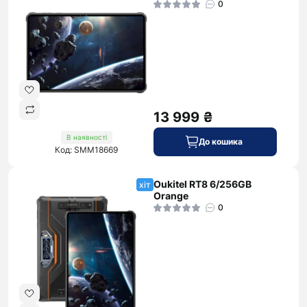
0
13 999 ₴
В наявності
До кошика
Код: SMM18669
Oukitel RT8 6/256GB
хіт
Orange
0