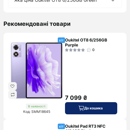
Яка ціна Oukitel OT8 6/256GB Green
Рекомендовані товари
Oukitel OT8 6/256GB
хіт
Purple
0
7 099 ₴
В наявності
До кошика
Код: SMM18645
Oukitel Pad RT3 NFC
хіт