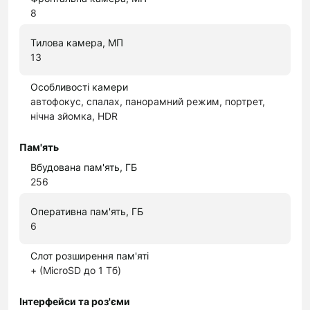
8
Тилова камера, МП
13
Особливості камери
автофокус, спалах, панорамний режим, портрет,
нічна зйомка, HDR
Пам'ять
Вбудована пам'ять, ГБ
256
Оперативна пам'ять, ГБ
6
Слот розширення пам'яті
+ (MicroSD до 1 Тб)
Інтерфейси та роз'єми