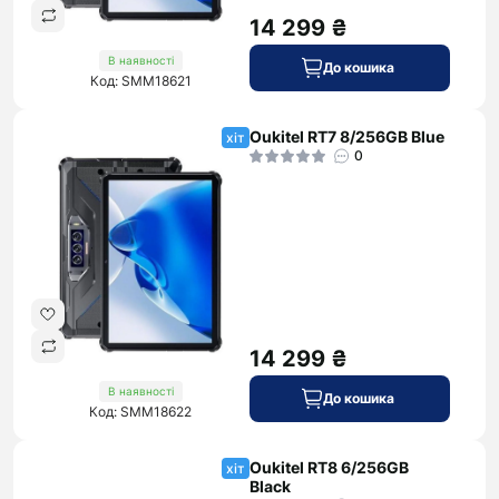
14 299 ₴
В наявності
До кошика
Код: SMM18621
Oukitel RT7 8/256GB Blue
хіт
0
14 299 ₴
В наявності
До кошика
Код: SMM18622
Oukitel RT8 6/256GB
хіт
Black