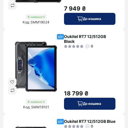
7 949 ₴
В наявності
До кошика
Код: SMM19024
Oukitel RT7 12/512GB
хіт
Black
0
18 799 ₴
В наявності
До кошика
Код: SMM19101
Oukitel RT7 12/512GB Blue
хіт
0