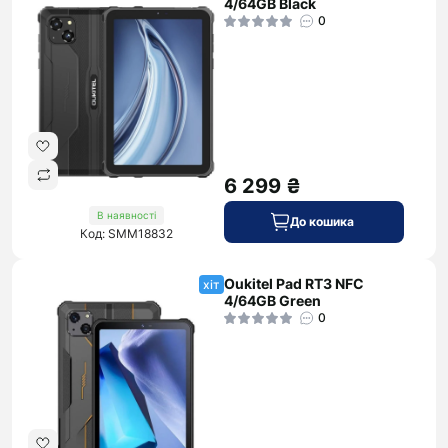
4/64GB Black
0
6 299 ₴
В наявності
До кошика
Код: SMM18832
Oukitel Pad RT3 NFC
хіт
4/64GB Green
0