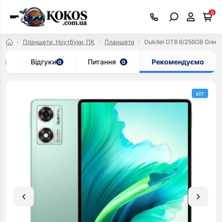
0
Планшети, Ноутбуки, ПК
Планшети
Oukitel OT8 6/256GB Green
ки
Відгуки
Питання
Рекомендуємо
0
0
хіт