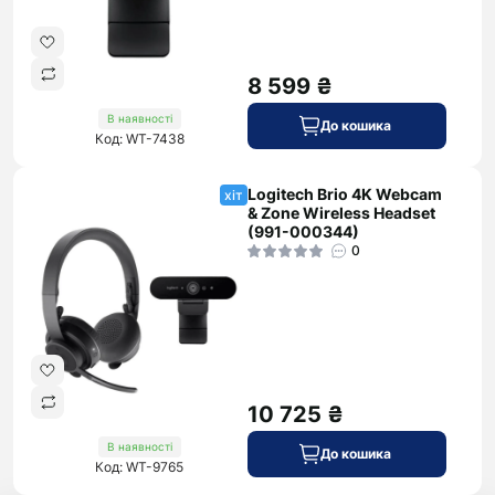
8 599 ₴
В наявності
До кошика
Код: WT-7438
Logitech Brio 4K Webcam
хіт
& Zone Wireless Headset
(991-000344)
0
10 725 ₴
В наявності
До кошика
Код: WT-9765