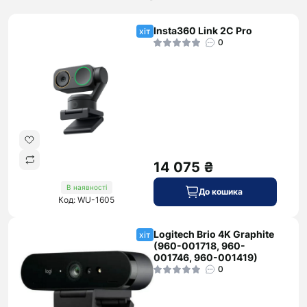
Insta360 Link 2C Pro
хіт
0
14 075 ₴
В наявності
До кошика
Код: WU-1605
Logitech Brio 4K Graphite
хіт
(960-001718, 960-
001746, 960-001419)
0