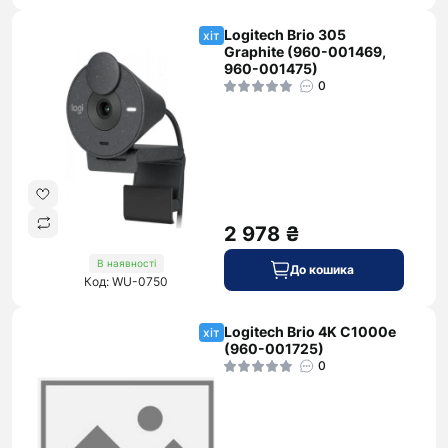
Logitech Brio 305
хіт
Graphite (960-001469,
960-001475)
0
2 978 ₴
В наявності
До кошика
Код: WU-0750
Logitech Brio 4K C1000e
хіт
(960-001725)
0