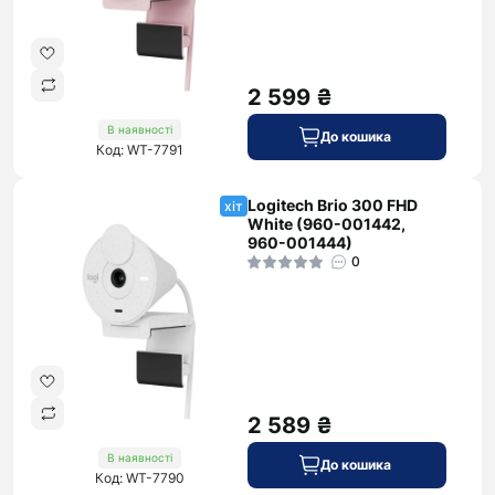
2 599 ₴
В наявності
До кошика
Код: WT-7791
Logitech Brio 300 FHD
хіт
White (960-001442,
960-001444)
0
2 589 ₴
В наявності
До кошика
Код: WT-7790