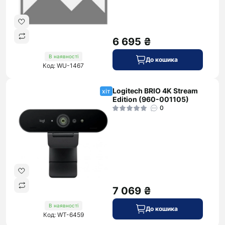
6 695 ₴
В наявності
До кошика
Код: WU-1467
Logitech BRIO 4K Stream
хіт
Edition (960-001105)
0
7 069 ₴
В наявності
До кошика
Код: WT-6459