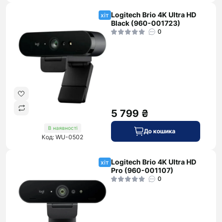
Logitech Brio 4K Ultra HD
хіт
Black (960-001723)
0
5 799 ₴
В наявності
До кошика
Код: WU-0502
Logitech Brio 4K Ultra HD
хіт
Pro (960-001107)
0