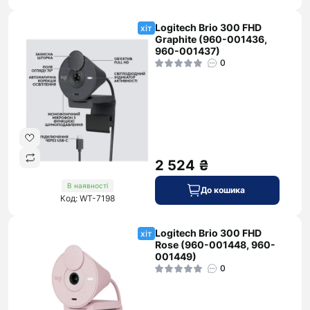
Logitech Brio 300 FHD
хіт
Graphite (960-001436,
960-001437)
0
2 524 ₴
В наявності
До кошика
Код: WT-7198
Logitech Brio 300 FHD
хіт
Rose (960-001448, 960-
001449)
0