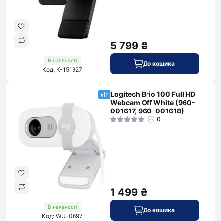
5 799 ₴
В наявності
До кошика
Код: K-151927
Logitech Brio 100 Full HD
хіт
Webcam Off White (960-
001617, 960-001618)
0
1 499 ₴
В наявності
До кошика
Код: WU-0697