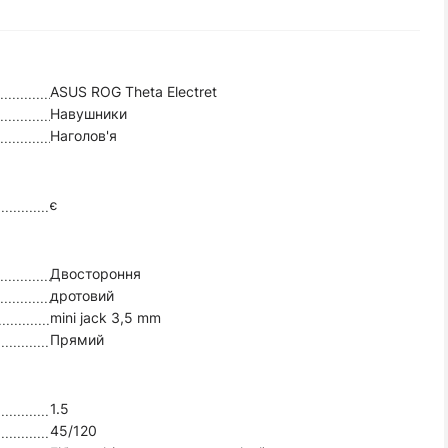
ASUS ROG Theta Electret
Навушники
Наголов'я
є
Двостороння
дротовий
mini jack 3,5 mm
Прямий
1.5
45/120