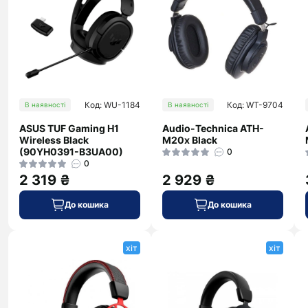
Код: WU-1184
Код: WT-9704
В наявності
В наявності
ASUS TUF Gaming H1
Audio-Technica ATH-
Wireless Black
M20x Black
(90YH0391-B3UA00)
0
0
2 319 ₴
2 929 ₴
До кошика
До кошика
хіт
хіт