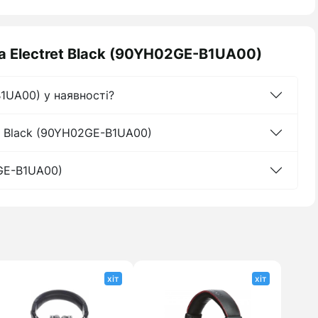
a Electret Black (90YH02GE-B1UA00)
1UA00) у наявності?
t Black (90YH02GE-B1UA00)
2GE-B1UA00)
хіт
хіт