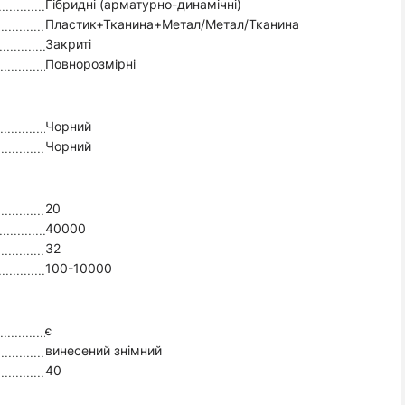
Гібридні (арматурно-динамічні)
Пластик+Тканина+Метал/Метал/Тканина
Закриті
Повнорозмірні
Чорний
Чорний
20
40000
32
100-10000
є
винесений знімний
40