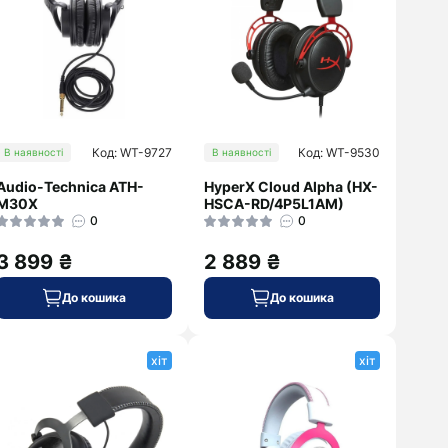
Код: WT-9727
Код: WT-9530
В наявності
В наявності
Audio-Technica ATH-
HyperX Cloud Alpha (HX-
M30X
HSCA-RD/4P5L1AM)
0
0
3 899 ₴
2 889 ₴
До кошика
До кошика
хіт
хіт