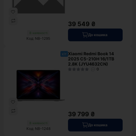
39 549 ₴
В наявності
До кошика
Код: NB-1295
Xiaomi Redmi Book 14
хіт
2025 C5-210H 16/1TB
2.8K (JYU4632CN)
0
39 799 ₴
В наявності
До кошика
Код: NB-1248