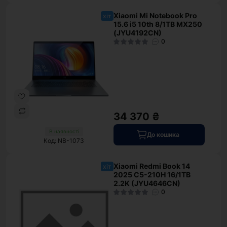
Xiaomi Mi Notebook Pro
хіт
15.6 i5 10th 8/1TB MX250
(JYU4192CN)
0
34 370 ₴
В наявності
До кошика
Код: NB-1073
Xiaomi Redmi Book 14
хіт
2025 C5-210H 16/1TB
2.2K (JYU4646CN)
0