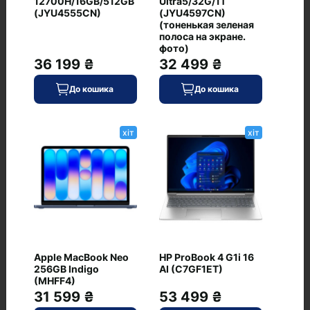
12700H/16GB/512GB
Ultra5/32G/1T
(JYU4555CN)
(JYU4597CN)
(тоненькая зеленая
полоса на экране.
фото)
36 199 ₴
32 499 ₴
Немає питань про даний товар, станьте
першим і задайте своє питання.
До кошика
До кошика
хіт
хіт
Часті питання про товар ASUS TUF
Apple MacBook Neo
HP ProBook 4 G1i 16
256GB Indigo
AI (C7GF1ET)
Gaming F15 FX507VV (FX507VV-
(MHFF4)
31 599 ₴
53 499 ₴
WS74)