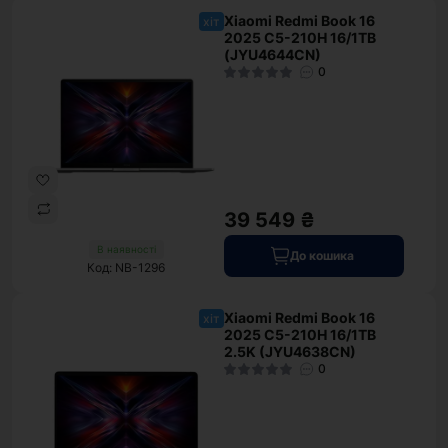
Xiaomi Redmi Book 16
хіт
2025 C5-210H 16/1TB
(JYU4644CN)
0
39 549 ₴
В наявності
До кошика
Код: NB-1296
Xiaomi Redmi Book 16
хіт
2025 C5-210H 16/1TB
2.5K (JYU4638CN)
0