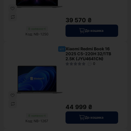
39 570 ₴
В наявності
До кошика
Код: NB-1250
Xiaomi Redmi Book 16
хіт
2025 C5-220H 32/1TB
2.5K (JYU4641CN)
0
44 999 ₴
В наявності
До кошика
Код: NB-1267