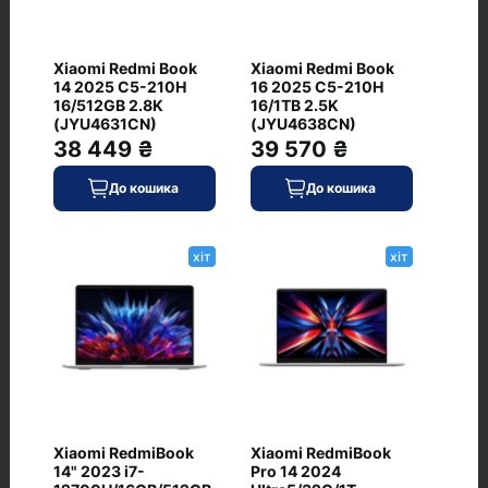
+ Додати відгук
Xiaomi Redmi Book
Xiaomi Redmi Book
14 2025 C5-210H
16 2025 C5-210H
16/512GB 2.8K
16/1TB 2.5K
(JYU4631CN)
(JYU4638CN)
38 449 ₴
39 570 ₴
Немає відгуків про цей товар, станьте
першим, залиште свій відгук.
До кошика
До кошика
хіт
хіт
Питання та відповіді
Xiaomi RedmiBook
Xiaomi RedmiBook
14" 2023 i7-
Pro 14 2024
+ Додати питання