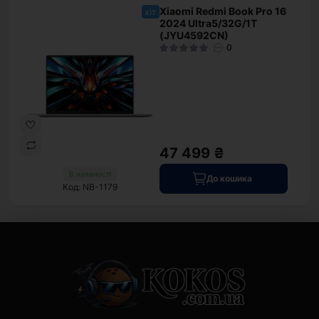
Xiaomi Redmi Book Pro 16
хіт
2024 Ultra5/32G/1T
(JYU4592CN)
0
47 499 ₴
В наявності
До кошика
Код: NB-1179