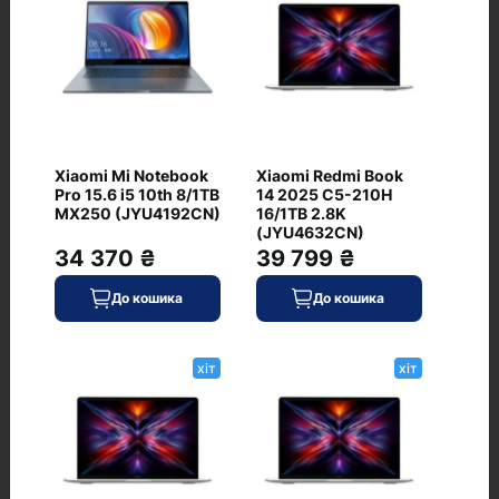
Зарядка по USB Type-C
є
Колір кришки
сірий
Тип акумулятора
Xiaomi Mi Notebook
Xiaomi Redmi Book
Pro 15.6 i5 10th 8/1TB
14 2025 C5-210H
Li-ion
MX250 (JYU4192CN)
16/1TB 2.8K
(JYU4632CN)
34 370 ₴
39 799 ₴
Додатково
До кошика
До кошика
Захищений ноутбук
+ (MIL-STD-810H)
хіт
хіт
Підтримка NVIDIA G-Sync
є
Відгуки