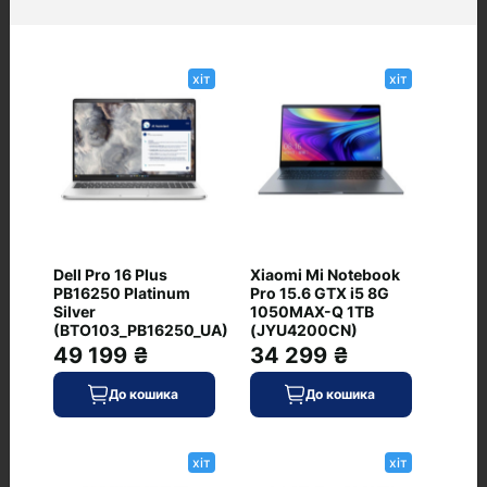
Корпус
Колір корпусу
сірий
хіт
хіт
Маса, кг
2.2
Матеріал корпусу
алюміній/пластик
Розмір, мм
354x251x24,9
Dell Pro 16 Plus
Xiaomi Mi Notebook
PB16250 Platinum
Pro 15.6 GTX i5 8G
Silver
1050MAX-Q 1TB
(BTO103_PB16250_UA)
(JYU4200CN)
Живлення
49 199 ₴
34 299 ₴
USB Type-C (DisplayPort Alt Mode)
До кошика
До кошика
є
Ємність, Вт·год
хіт
хіт
90