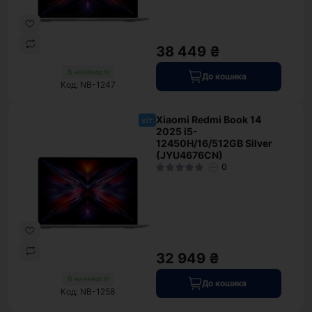
38 449 ₴
В наявності
До кошика
Код: NB-1247
Xiaomi Redmi Book 14
хіт
2025 i5-
12450H/16/512GB Silver
(JYU4676CN)
0
32 949 ₴
В наявності
До кошика
Код: NB-1258