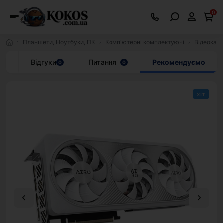
0
Планшети, Ноутбуки, ПК
Комп'ютерні комплектуючі
Відеокар
ки
Відгуки
Питання
Рекомендуємо
0
0
хіт