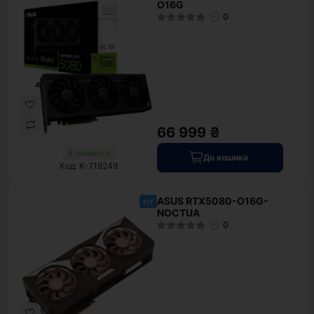
O16G
0
66 999 ₴
В наявності
До кошика
Код: K-719249
ASUS RTX5080-O16G-
хіт
NOCTUA
0