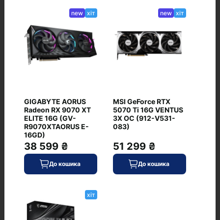
new
хіт
new
хіт
Питання та відповіді
+ Додати питання
GIGABYTE AORUS
MSI GeForce RTX
Radeon RX 9070 XT
5070 Ti 16G VENTUS
ELITE 16G (GV-
3X OC (912-V531-
R9070XTAORUS E-
083)
16GD)
38 599 ₴
51 299 ₴
Немає питань про даний товар, станьте
першим і задайте своє питання.
До кошика
До кошика
хіт