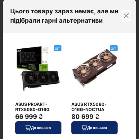
Цього товару зараз немає, але ми
Зупинка вентиляторів у простої
є
підібрали гарні альтернативи
Система охолодження
повітряна
хіт
хіт
Відгуки
+ Додати відгук
ASUS PROART-
ASUS RTX5080-
Немає відгуків про цей товар, станьте
RTX5080-O16G
O16G-NOCTUA
першим, залиште свій відгук.
66 999 ₴
80 699 ₴
До кошика
До кошика