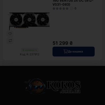
16G VENTUS 3X OC (912-
V531-083)
0
51 299 ₴
В наявності
До кошика
Код: K-237912