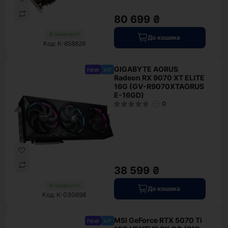
80 699 ₴
В наявності
До кошика
Код: K-858826
GIGABYTE AORUS
new
хіт
Radeon RX 9070 XT ELITE
16G (GV-R9070XTAORUS
E-16GD)
0
38 599 ₴
В наявності
До кошика
Код: K-030698
MSI GeForce RTX 5070 Ti
new
хіт