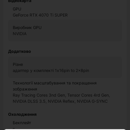
Відеокарта
GPU
GeForce RTX 4070 Ti SUPER
Виробник GPU
NVIDIA
Додатково
Різне
адаптер у комплекті 1x16pin to 2x8pin
Технології масштабування та покращення
зображення
Ray Tracing Cores 3nd Gen, Tensor Cores 4rd Gen,
NVIDIA DLSS 3.5, NVIDIA Reflex, NVIDIA G-SYNC
Охолодження
Бекплейт
є