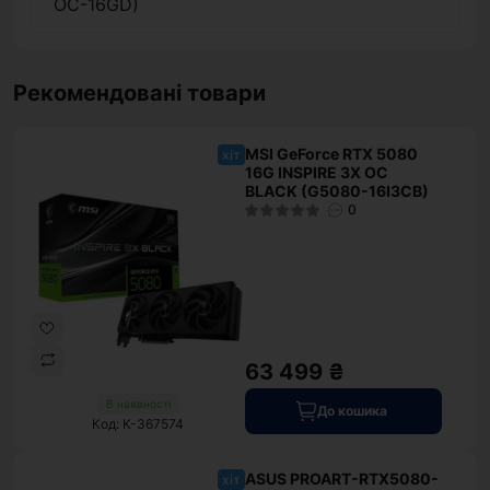
OC-16GD)
Рекомендовані товари
MSI GeForce RTX 5080
хіт
16G INSPIRE 3X OC
BLACK (G5080-16I3CB)
0
63 499 ₴
В наявності
До кошика
Код: K-367574
ASUS PROART-RTX5080-
хіт