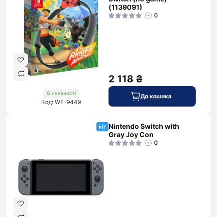
(1139091)
0
2 118 ₴
В наявності
До кошика
Код: WT-9449
Nintendo Switch with
хіт
Gray Joy Con
0