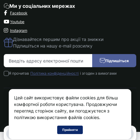
Ми у соціальних мережах
Facebook
Youtube
Instagram
Дізнавайтеся першим про акції та знижки
Підпишіться на нашу e-mail розсилку
Підпишіться
Я прочитав
Політика конфіденційності
і згоден з вимогами
Цей сайт використовує файли cookies для більш
Kokos.com.ua © 2026
комфортної роботи користувача. Продовжуючи
перегляд сторінок сайту, ви погоджуєтеся з
політикою використання файлів cookies.
Прийняти
0
0