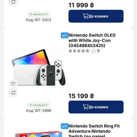
11 999 ₴
В наявності
До кошика
Код: WT-3503
Nintendo Switch OLED
хіт
with White Joy-Con
(045496453435)
0
15 199 ₴
В наявності
До кошика
Код: WT-3999
Nintendo Switch Ring Fit
хіт
Adventure Nintendo
Switch (no game)