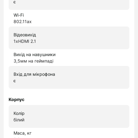
є
Wi-Fi
802.11ax
Відеовихід
1xHDMI 2.1
Вихід на навушники
3,5мм на геймпаді
Вхід для мікрофона
є
Корпус
Колір
білий
Маса, кг