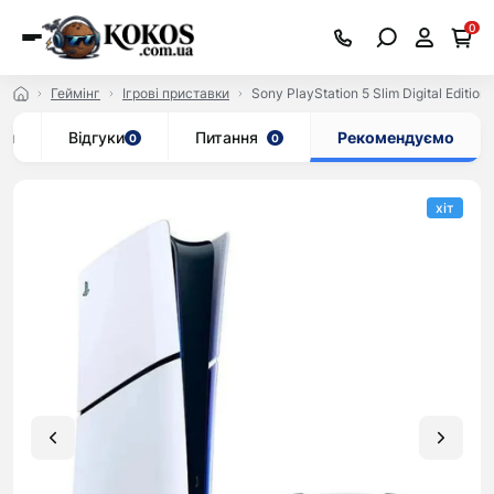
0
Геймінг
Ігрові приставки
Sony PlayStation 5 Slim Digital Editi
ки
Відгуки
Питання
Рекомендуємо
0
0
хіт