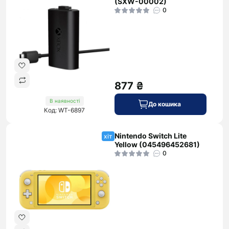
(SXW-00002)
0
877 ₴
В наявності
До кошика
Код: WT-6897
Nintendo Switch Lite
хіт
Yellow (045496452681)
0