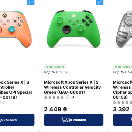
хіт
хіт
В наявності
В наявност
Код: WT-5659
Код: WT-9
ox Series X | S
Microsoft Xbox Series X | S
Microsoft
troller
Wireless Controller Velocity
Wireless 
ibes OPI Special
Green (QAU-00091)
Cipher Sp
U-00118)
00158)
0
0
2 449 ₴
3 392
До кошика
До кошика