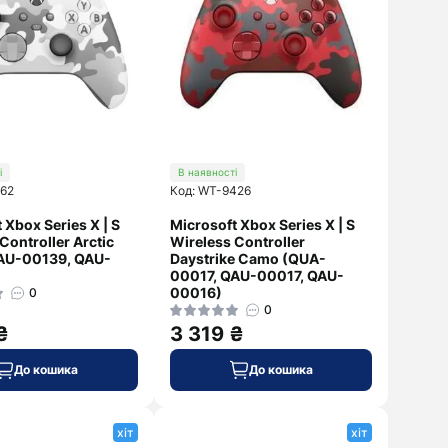
і
В наявності
162
Код: WT-9426
 Xbox Series X | S
Microsoft Xbox Series X | S
Controller Arctic
Wireless Controller
AU-00139, QAU-
Daystrike Camo (QUA-
00017, QAU-00017, QAU-
00016)
0
0
₴
3 319 ₴
До кошика
До кошика
хіт
хіт