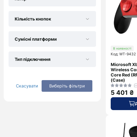
Кількість кнопок
Сумісні платформи
В наявності
Код: WT-9432
Тип підключення
Microsoft Xb
Wireless Con
Core Red (
(Case)
Скасувати
Виберіть фільтри
5 401 ₴