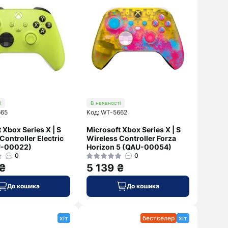
і
В наявності
665
Код: WT-5662
 Xbox Series X | S
Microsoft Xbox Series X | S
Controller Electric
Wireless Controller Forza
U-00022)
Horizon 5 (QAU-00054)
0
0
 ₴
5 139 ₴
До кошика
До кошика
хіт
бестселер
хіт