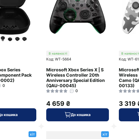
В наявності
В наявност
Код: WT-5664
Код: WT-6
box Series
Microsoft Xbox Series X | S
Microsoft
omponent Pack
Wireless Controller 20th
Wireless 
-00002)
Anniversary Special Edition
Camo (Q
(QAU-00045)
00133)
0
0
4 659 ₴
3 319 
До кошика
До кошика
хіт
хіт