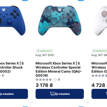
В наявності
В наявност
Код: WT-6161
Код: WT-9
ox Series X | S
Microsoft Xbox Series X | S
Microsoft
ntroller Shock
Wireless Controller Special
Wireless 
00002)
Edition Mineral Camo (QAU-
Edition 
00074)
0
0
3 176 ₴
4 728
До кошика
До кошика