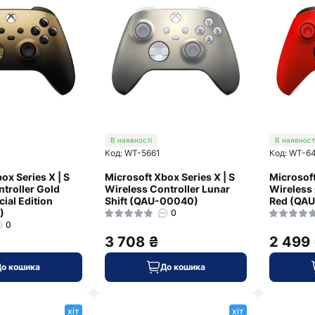
В наявності
В наявност
Код: WT-5661
Код: WT-6
ox Series X | S
Microsoft Xbox Series X | S
Microsoft
troller Gold
Wireless Controller Lunar
Wireless 
ial Edition
Shift (QAU-00040)
Red (QA
)
0
0
3 708 ₴
2 499
До кошика
До кошика
хіт
хіт