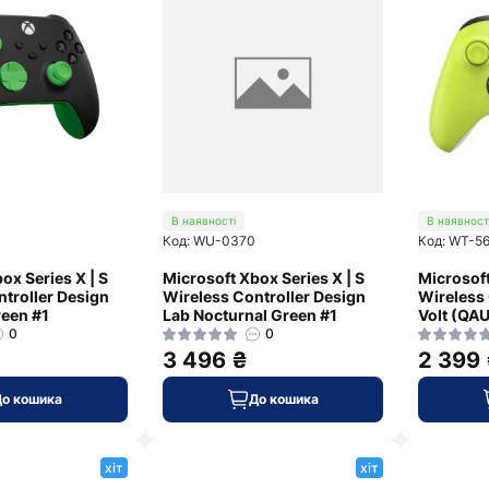
В наявності
В наявност
Код: WU-0370
Код: WT-5
ox Series X | S
Microsoft Xbox Series X | S
Microsoft
troller Design
Wireless Controller Design
Wireless 
reen #1
Lab Nocturnal Green #1
Volt (QA
0
0
3 496 ₴
2 399
До кошика
До кошика
хіт
хіт