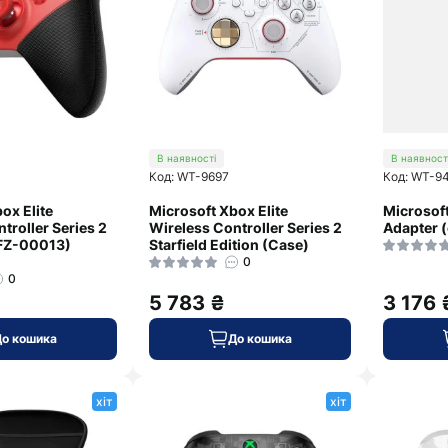
В наявності
В наявност
Код: WT-9697
Код: WT-9
ox Elite
Microsoft Xbox Elite
Microsof
troller Series 2
Wireless Controller Series 2
Adapter (
RFZ-00013)
Starfield Edition (Case)
0
0
5 783 ₴
3 176 
До кошика
До кошика
хіт
хіт