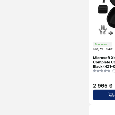
В наявності
Код: WT-9431
Microsoft X
Complete C
Black (4Z1
2 965 ₴