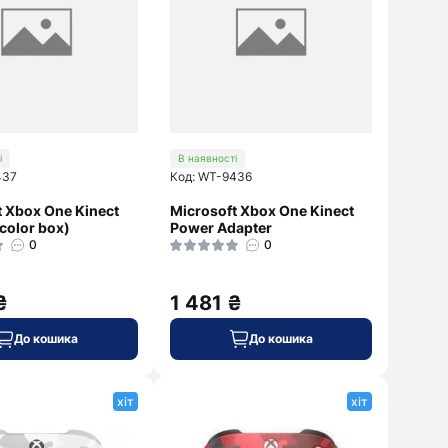
і
В наявності
437
Код: WT-9436
t Xbox One Kinect
Microsoft Xbox One Kinect
color box)
Power Adapter
0
0
₴
1 481 ₴
До кошика
До кошика
хіт
хіт