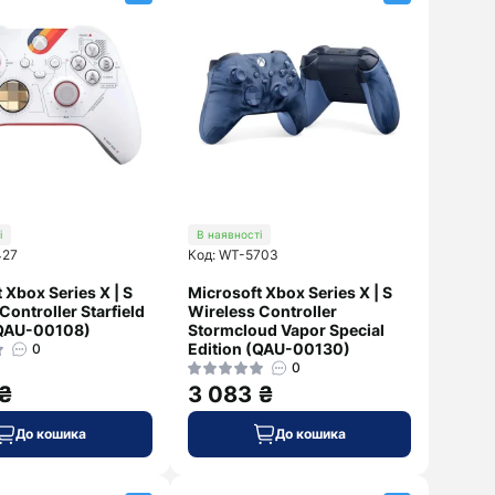
і
В наявності
427
Код: WT-5703
 Xbox Series X | S
Microsoft Xbox Series X | S
Controller Starfield
Wireless Controller
(QAU-00108)
Stormcloud Vapor Special
Edition (QAU-00130)
0
0
 ₴
3 083 ₴
До кошика
До кошика