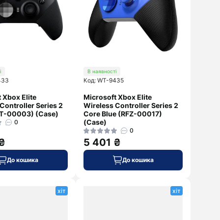
Sony
Marshall
ZTE
Sony
Дивитися
Xiaomi
далі
і
В наявності
433
Код: WT-9435
 Xbox Elite
Microsoft Xbox Elite
Controller Series 2
Wireless Controller Series 2
ST-00003) (Case)
Core Blue (RFZ-00017)
(Case)
0
0
 ₴
5 401 ₴
До кошика
До кошика
хіт
хіт