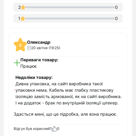
2
0
1
0
Олександр
5
20 квітня (19:25)
Переваги товару:
Працює
Недоліки товару:
Дивна упаковка, на сайті виробника такої
упаковки нема. Кабель має глабку пластикову
ізоляцію замість армованої, як на сайті виробника.
І на додаток - брак по внутрішній ізоляції штекер.
Здасться мені, що це підробка, але вона працює.
Відгук був корисний?
0