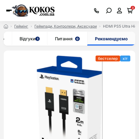
0
Геймінг
Геймпади, Контролери, Аксесуари
HDMI PS5 Ultra Hig
ар
Відгуки
Питання
Рекомендуємо
1
0
бестселер
хіт