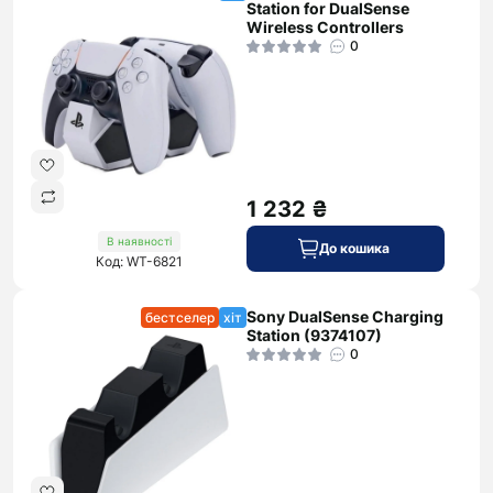
Station for DualSense
Wireless Controllers
0
1 232 ₴
В наявності
До кошика
Код: WT-6821
Sony DualSense Charging
бестселер
хіт
Station (9374107)
0