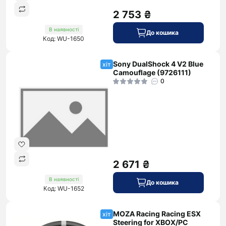
2 753 ₴
В наявності
До кошика
Код: WU-1650
Sony DualShock 4 V2 Blue
хіт
Camouflage (9726111)
0
2 671 ₴
В наявності
До кошика
Код: WU-1652
MOZA Racing Racing ESX
хіт
Steering for XBOX/PC