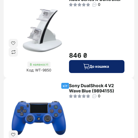
0
846 ₴
В наявності
До кошика
Код: WT-9850
Sony DualShock 4 V2
хіт
Wave Blue (9894155)
0