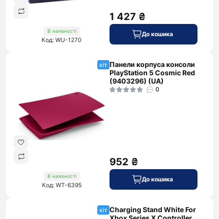
1 427 ₴
В наявності
До кошика
Код: WU-1270
Панели корпуса консоли
хіт
PlayStation 5 Cosmic Red
(9403296) (UA)
0
952 ₴
В наявності
До кошика
Код: WT-6395
Charging Stand White For
хіт
Xbox Series X Controller