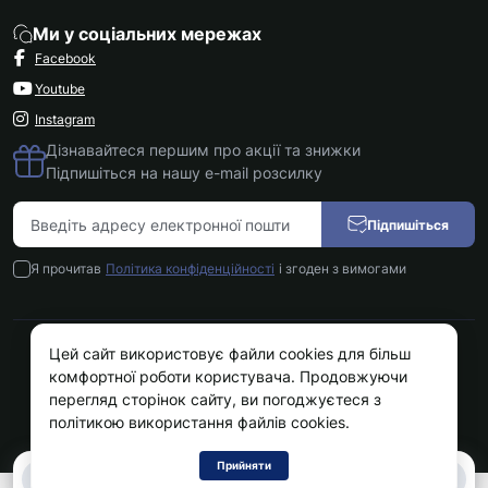
Ми у соціальних мережах
Facebook
Youtube
Instagram
Дізнавайтеся першим про акції та знижки
Підпишіться на нашу e-mail розсилку
Підпишіться
Я прочитав
Політика конфіденційності
і згоден з вимогами
Цей сайт використовує файли cookies для більш
Kokos.com.ua © 2026
комфортної роботи користувача. Продовжуючи
перегляд сторінок сайту, ви погоджуєтеся з
політикою використання файлів cookies.
Прийняти
0
0