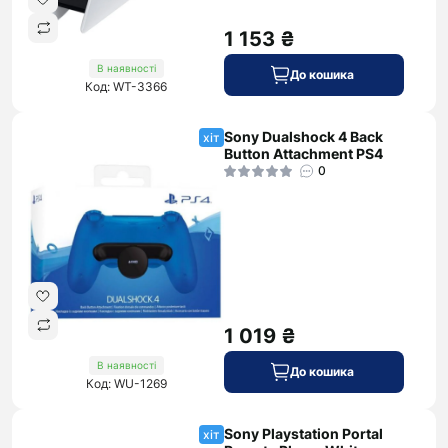
1 153 ₴
В наявності
До кошика
Код: WT-3366
Sony Dualshock 4 Back
хіт
Button Attachment PS4
0
1 019 ₴
В наявності
До кошика
Код: WU-1269
Sony Playstation Portal
хіт