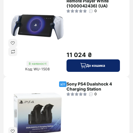
Remote Player White
(1000042436) (UA)
0
11 024 ₴
В наявності
До кошика
Код: WU-1508
Sony PS4 Dualshock 4
хіт
Charging Station
0