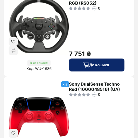
RGB (RS052)
0
7 751 ₴
В наявності
До кошика
Код: WU-1686
Sony DualSense Techno
хіт
Red (1000048516) (UA)
0