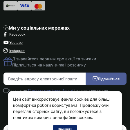
Ми у соціальних мережах
Facebook
Youtube
Instagram
Дізнавайтеся першим про акції та знижки
Підпишіться на нашу e-mail розсилку
Підпишіться
Я прочитав
Політика конфіденційності
і згоден з вимогами
Цей сайт використовує файли cookies для більш
комфортної роботи користувача. Продовжуючи
перегляд сторінок сайту, ви погоджуєтеся з
Kokos.com.ua © 2026
політикою використання файлів cookies.
Прийняти
0
0