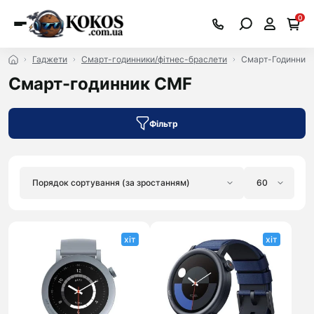
0
Гаджети
Смарт-годинники/фітнес-браслети
Смарт-Годинник
Смарт-годинник CMF
Фільтр
хіт
хіт