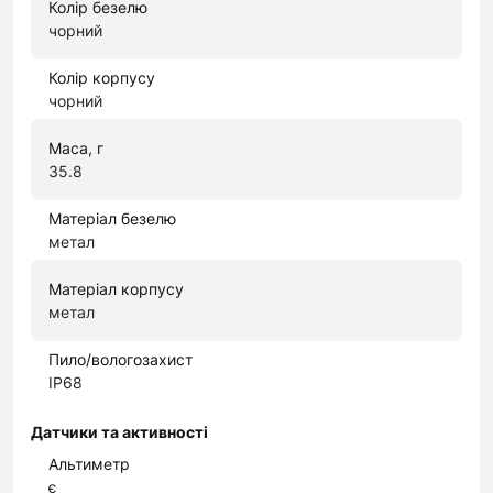
Колір безелю
чорний
Колір корпусу
чорний
Маса, г
35.8
Матеріал безелю
метал
Матеріал корпусу
метал
Пило/вологозахист
IP68
Датчики та активності
Альтиметр
є