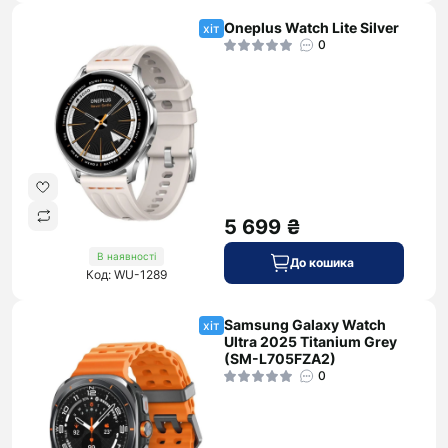
Oneplus Watch Lite Silver
хіт
0
5 699 ₴
В наявності
До кошика
Код: WU-1289
Samsung Galaxy Watch
хіт
Ultra 2025 Titanium Grey
(SM-L705FZA2)
0