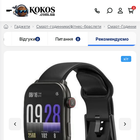
0
Гаджети
Смарт-годинники/фітнес-браслети
Смарт-Годинник
ки
Відгуки
Питання
Рекомендуємо
0
0
хіт