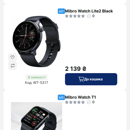
Mibro Watch Lite2 Black
хіт
0
2 139 ₴
В наявності
До кошика
Код: WT-5317
Mibro Watch T1
хіт
0