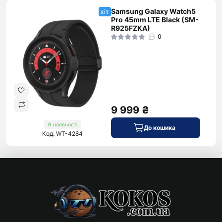
Samsung Galaxy Watch5
хіт
Pro 45mm LTE Black (SM-
R925FZKA)
0
9 999 ₴
В наявності
До кошика
Код: WT-4284