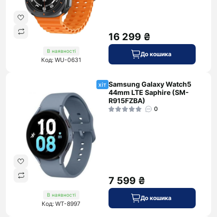
16 299 ₴
В наявності
До кошика
Код: WU-0631
Samsung Galaxy Watch5
хіт
44mm LTE Saphire (SM-
R915FZBA)
0
7 599 ₴
В наявності
До кошика
Код: WT-8997