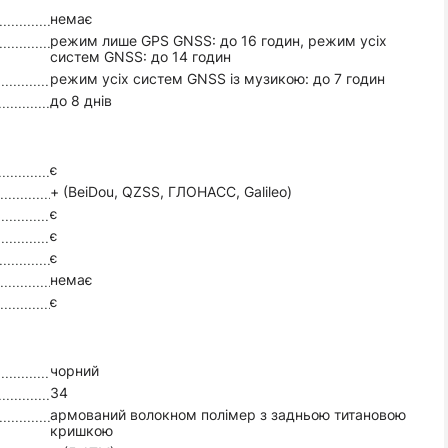
немає
режим лише GPS GNSS: до 16 годин, режим усіх
систем GNSS: до 14 годин
режим усіх систем GNSS із музикою: до 7 годин
до 8 днів
є
+ (BeiDou, QZSS, ГЛОНАСС, Galileo)
є
є
є
немає
є
чорний
34
армований волокном полімер з задньою титановою
кришкою