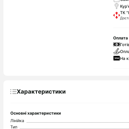
Кур'
ТК "
Дост
Оплата
Готі
Опла
На к
Характеристики
Основні характеристики
Лінійка
Тип