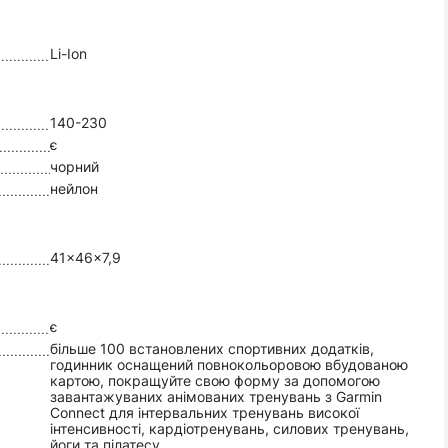
Li-Ion
140-230
є
чорний
нейлон
41x46x7,9
є
більше 100 встановлених спортивних додатків,
годинник оснащений повнокольоровою вбудованою
картою, покращуйте свою форму за допомогою
завантажуваних анімованих тренувань з Garmin
Connect для інтервальних тренувань високої
інтенсивності, кардіотренувань, силових тренувань,
йоги та пілатесу