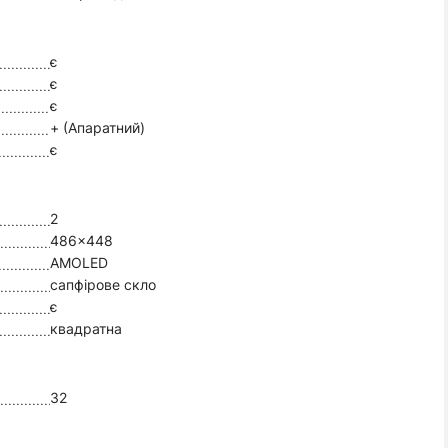
є
є
є
+ (Апаратний)
є
2
486x448
AMOLED
сапфірове скло
є
квадратна
32