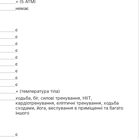
+ (5 ATM)
немає
є
є
є
є
є
є
є
є
є
+ (температура тіла)
ходьба, біг, силові тренування, HIIT,
кардіотренування, еліптичні тренування, ходьба
сходами, йога, веслування в приміщенні та багато
іншого
є