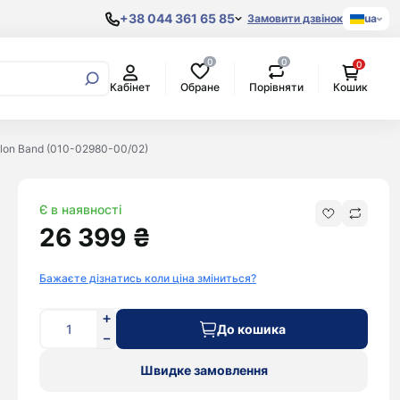
+38 044 361 65 85
Замовити дзвінок
ua
0
0
0
Samsung
Обране
Порівняти
Кабінет
Кошик
Процесори
AKG
Xiaomi
Original
Материнські
Amazon
POCO
Copy
плати
Anker
Google
Nylon Band (010-02980-00/02)
Відеокарти
Apple
Pixel
Жорсткі
Міські
Aspor
OnePlus
диски
рюкзаки
Bang&Olufsen
Oppo
Є в наявності
Beats By Dr.
Realme
26 399 ₴
Dre
Blackview
Bose
Doogee
Бажаєте дізнатись коли ціна зміниться?
Bowers &
Honor
Wilkins
Huawei
До кошика
Google
Nokia
Harman/Kardon
Nothing
Швидке замовлення
Huawei
Oukitel
JBL