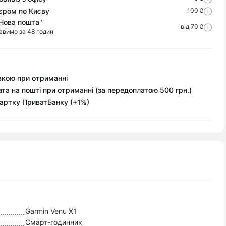
єром по Києву
100 ₴
Нова пошта"
від 70 ₴
авимо за 48 годин
вкою при отриманні
та на пошті при отриманні (за передоплатою 500 грн.)
артку ПриватБанку (+1%)
Garmin Venu X1
Смарт-годинник